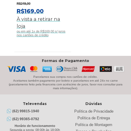
R$
249,00
O
O
R$
169,00
PREÇO
PREÇO
À vista a retirar na
ORIGINAL
ATUAL
loja
ERA:
É:
ou em até 1x de R$169,00 s/ juros
nos cartões de crédito
R$249,00.
R$169,00.
Formas de Pagamento
Parcelamos sua compra nos cartões de crédito.
Aceitamos também pagamento por boleto e parcelamos em até 24x no carne
(parcelamento feito pela financeira com acréscimo de juros, favor nos consultar para
mais informações).
Televendas
Dúvidas
Política de Privacidade
(62) 99815-1940
Política de Entrega
(62) 99365-0792
Política de Montagem
Horário de funcionamento
Segunda a sexta: 08:00h às 18:00h