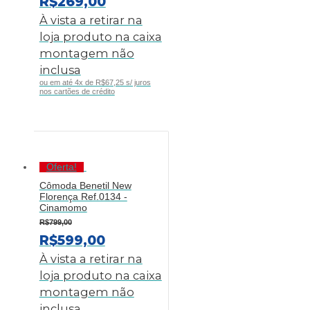
O
O
R$
269,00
PREÇO
PREÇO
À vista a retirar na
ORIGINAL
ATUAL
loja produto na caixa
ERA:
É:
montagem não
R$369,00.
R$269,00.
inclusa
ou em até 4x de R$67,25 s/ juros
nos cartões de crédito
Oferta!
Cômoda Benetil New
Florença Ref.0134 -
Cinamomo
R$
799,00
O
O
R$
599,00
PREÇO
PREÇO
À vista a retirar na
ORIGINAL
ATUAL
loja produto na caixa
ERA:
É:
montagem não
R$799,00.
R$599,00.
inclusa