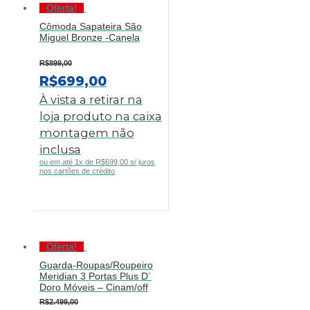
Oferta!
Cômoda Sapateira São
Miguel Bronze -Canela
R$
899,00
O
O
R$
699,00
PREÇO
PREÇO
À vista a retirar na
ORIGINAL
ATUAL
loja produto na caixa
ERA:
É:
montagem não
R$899,00.
R$699,00.
inclusa
ou em até 1x de R$699,00 s/ juros
nos cartões de crédito
Oferta!
Guarda-Roupas/Roupeiro
Meridian 3 Portas Plus D´
Doro Móveis – Cinam/off
R$
2.499,00