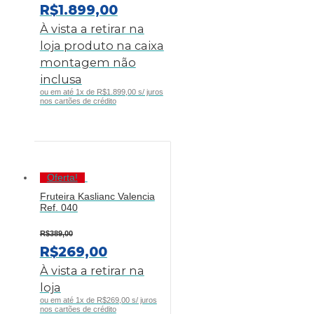
O
O
R$
1.899,00
PREÇO
PREÇO
À vista a retirar na
ORIGINAL
ATUAL
loja produto na caixa
ERA:
É:
montagem não
R$2.499,00.
R$1.899,00.
inclusa
ou em até 1x de R$1.899,00 s/ juros
nos cartões de crédito
Oferta!
Fruteira Kaslianc Valencia
Ref. 040
R$
389,00
O
O
R$
269,00
PREÇO
PREÇO
À vista a retirar na
ORIGINAL
ATUAL
loja
ERA:
É:
ou em até 1x de R$269,00 s/ juros
nos cartões de crédito