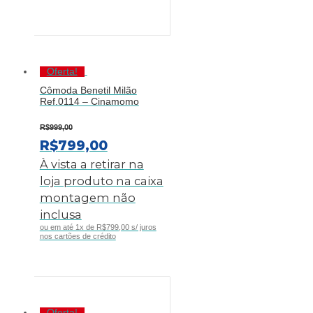
R$389,00.
R$269,00.
Oferta!
Cômoda Benetil Milão
Ref.0114 – Cinamomo
R$
999,00
O
O
R$
799,00
PREÇO
PREÇO
À vista a retirar na
ORIGINAL
ATUAL
loja produto na caixa
ERA:
É:
montagem não
R$999,00.
R$799,00.
inclusa
ou em até 1x de R$799,00 s/ juros
nos cartões de crédito
Oferta!