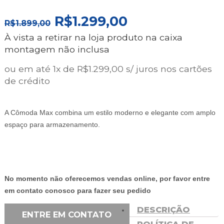
O
O
R$
1.299,00
R$
1.899,00
PREÇO
PREÇO
À vista a retirar na loja produto na caixa
ORIGINAL
ATUAL
montagem não inclusa
ERA:
É:
R$1.899,00.
R$1.299,00.
ou em até 1x de R$1.299,00 s/ juros nos cartões
de crédito
A Cômoda Max combina um estilo moderno e elegante com amplo
espaço para armazenamento.
No momento não oferecemos vendas online, por favor entre
em contato conosco para fazer seu pedido
DESCRIÇÃO
ENTRE EM CONTATO