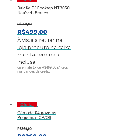
Balcão P/ Cooktop NT3050
Notável -Branco
R$
699,00
O
O
R$
499,00
PREÇO
PREÇO
À vista a retirar na
ORIGINAL
ATUAL
loja produto na caixa
ERA:
É:
montagem não
R$699,00.
R$499,00.
inclusa
ou em até 1x de R$499,00 s/ juros
nos cartões de crédito
Oferta!
Cômoda 04 gavetas
Poquema -CP/Off
R$
369,00