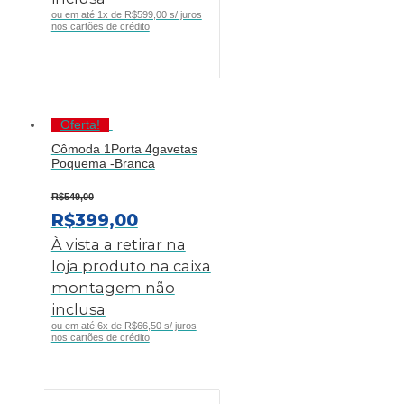
ou em até 1x de R$599,00 s/ juros
nos cartões de crédito
Oferta!
Cômoda 1Porta 4gavetas
Poquema -Branca
R$
549,00
O
O
R$
399,00
PREÇO
PREÇO
À vista a retirar na
ORIGINAL
ATUAL
loja produto na caixa
ERA:
É:
montagem não
R$549,00.
R$399,00.
inclusa
ou em até 6x de R$66,50 s/ juros
nos cartões de crédito