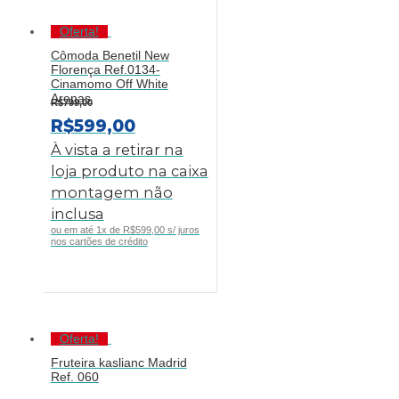
Oferta!
Cômoda Benetil New
Florença Ref.0134-
Cinamomo Off White
Arenas
R$
799,00
O
O
R$
599,00
PREÇO
PREÇO
À vista a retirar na
ORIGINAL
ATUAL
loja produto na caixa
ERA:
É:
montagem não
R$799,00.
R$599,00.
inclusa
ou em até 1x de R$599,00 s/ juros
nos cartões de crédito
Oferta!
Fruteira kaslianc Madrid
Ref. 060