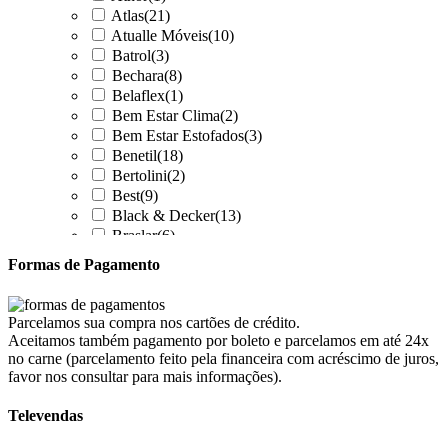
Atlas
(21)
Atualle Móveis
(10)
Batrol
(3)
Bechara
(8)
Belaflex
(1)
Bem Estar Clima
(2)
Bem Estar Estofados
(3)
Benetil
(18)
Bertolini
(2)
Best
(9)
Black & Decker
(13)
Braslar
(6)
Brastemp
(20)
Formas de Pagamento
Britânia
(52)
cadence
(41)
Cairu
(7)
Parcelamos sua compra nos cartões de crédito.
Canaã Moveis
(0)
Aceitamos também pagamento por boleto e parcelamos em até 24x
Canaã Móveis
(2)
no carne (parcelamento feito pela financeira com acréscimo de juros,
Carioca Móveis
(8)
favor nos consultar para mais informações).
Cemaf
(1)
Televendas
Chamalar
(6)
Chamalux
(3)