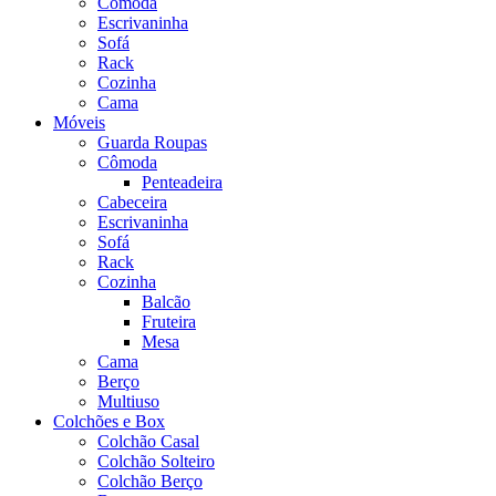
Cômoda
Escrivaninha
Sofá
Rack
Cozinha
Cama
Móveis
Guarda Roupas
Cômoda
Penteadeira
Cabeceira
Escrivaninha
Sofá
Rack
Cozinha
Balcão
Fruteira
Mesa
Cama
Berço
Multiuso
Colchões e Box
Colchão Casal
Colchão Solteiro
Colchão Berço