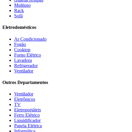
Multiuso
Fogatti
(9)
Rack
Gama
(26)
Sofá
Gazin
(2)
Gelius
(5)
Eletrodomésticos
Giga
(3)
GMT
(5)
Ar Condicionado
Gree
(3)
Fogão
HB Móveis
(2)
Cooktop
Henn
(2)
Forno Elétrico
Hisense
(2)
Lavadora
Hot Sat
(6)
Refrigerador
HP
(1)
Ventilador
Itatiaia
(2)
Outros Departamentos
JB BECHARA
(2)
JBL
(5)
Ventilador
Kaiki Móveis
(2)
Eletrônicos
KAMABEL
(6)
TV
Kaslianc
(3)
Eletroportáteis
kasper
(2)
Ferro Elétrico
Kaza
(1)
Liquidificador
Leifer
(4)
Panela Elétrica
Lenoxx
(13)
Informática