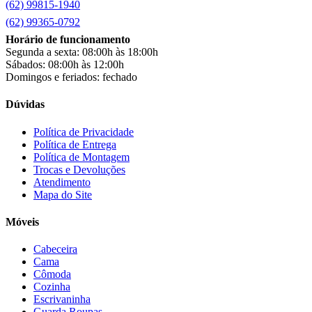
(62) 99815-1940
Clarice
(15)
clock
(1)
(62) 99365-0792
Colibri
(11)
Horário de funcionamento
Colli
(53)
Segunda a sexta: 08:00h às 18:00h
Colormaq
(43)
Sábados: 08:00h às 12:00h
Companhia do Estofado
(3)
Domingos e feriados: fechado
Completa
(2)
Consul
(43)
Dúvidas
Continental
(2)
Cotherm
(2)
Política de Privacidade
Política de Entrega
D' Doro Móveis
(9)
Política de Montagem
Dako
(23)
Trocas e Devoluções
Demóbile
(13)
Atendimento
Dômina
(2)
Mapa do Site
Doripel
(14)
Duo Plast
(4)
Móveis
Electrolux
(21)
Elgin
(10)
Cabeceira
Esmaltec
(4)
Cama
Estilofer
(2)
Cômoda
Estofados Leppos
(1)
Cozinha
Estofados solar
(9)
Escrivaninha
Fischer
(13)
Guarda Roupas