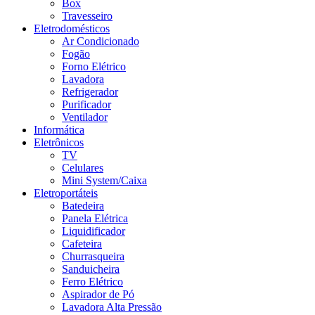
Box
Travesseiro
Eletrodomésticos
Ar Condicionado
Fogão
Forno Elétrico
Lavadora
Refrigerador
Purificador
Ventilador
Informática
Eletrônicos
TV
Celulares
Mini System/Caixa
Eletroportáteis
Batedeira
Panela Elétrica
Liquidificador
Cafeteira
Churrasqueira
Sanduicheira
Ferro Elétrico
Aspirador de Pó
Lavadora Alta Pressão