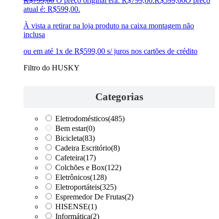
R$
799,00
O preço original era: R$799,00.
R$
599,00
O preço
atual é: R$599,00.
À vista a retirar na loja produto na caixa montagem não
inclusa
ou em até 1x de R$599,00 s/ juros nos cartões de crédito
Filtro do HUSKY
Categorias
Eletrodomésticos
(485)
Bem estar
(0)
Bicicleta
(83)
Cadeira Escritório
(8)
Cafeteira
(17)
Colchões e Box
(122)
Eletrônicos
(128)
Eletroportáteis
(325)
Espremedor De Frutas
(2)
HISENSE
(1)
Informática
(2)