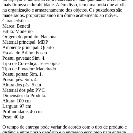
mais firmeza e durabilidade. Além disso, tem uma porta que auxilia
na organização e armazenamento dos objetos. Os puxadores são
madeirados, proporcionando um ótimo acabamento ao móvel.
Características:
Marca: Benetil
Estilo: Moderno
Origem do produto: Nacional
Material principal: MDP
Ambiente principal: Quarto
Escala de Brilho: Fosco
Possui gavetas: Sim, 4.
Tipo de Corrediça: Telescópica
Tipo de Puxador: Madeirado
Possui portas: Sim, 1.
Possui pés: Sim, 4.
Altura dos pés: 5 cm
Material dos pés: PVC
Dimensões do Produto:
Altura: 100 cm
Largura: 97 cm
Profundidade: 46 cm
Peso: 40 kg
O tempo de entrega pode variar de acordo com o tipo de produto e
distância entre nosso depósito e o endereço escolhido para entrega