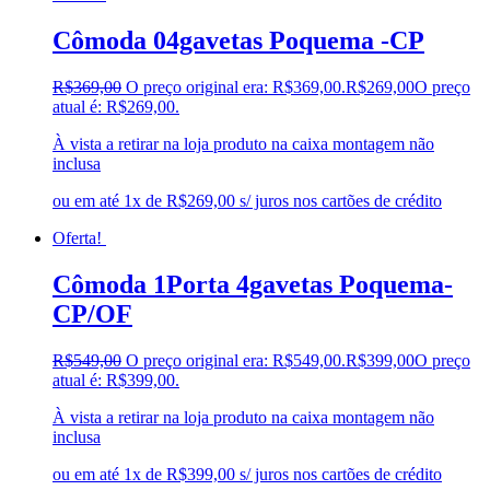
Cômoda 04gavetas Poquema -CP
R$
369,00
O preço original era: R$369,00.
R$
269,00
O preço
atual é: R$269,00.
À vista a retirar na loja produto na caixa montagem não
inclusa
ou em até 1x de R$269,00 s/ juros nos cartões de crédito
Oferta!
Cômoda 1Porta 4gavetas Poquema-
CP/OF
R$
549,00
O preço original era: R$549,00.
R$
399,00
O preço
atual é: R$399,00.
À vista a retirar na loja produto na caixa montagem não
inclusa
ou em até 1x de R$399,00 s/ juros nos cartões de crédito