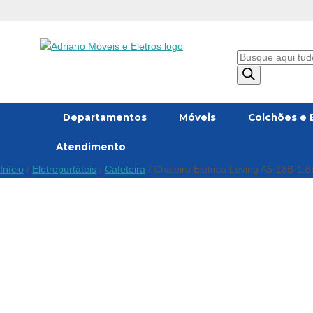
Oferta!
Pesquisar
produtos
Departamentos
Móveis
Colchões e 
Atendimento
Início
/
Eletroportáteis
/
Cafeteira
/ Chaleira Eletrica Leving A5-18B-1,8