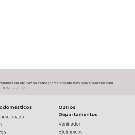
lamos em até 24x no carne (parcelamento feito pela financeira com
is informações).
rodomésticos
Outros
Departamentos
ondicionado
Ventilador
o
Eletrônicos
top