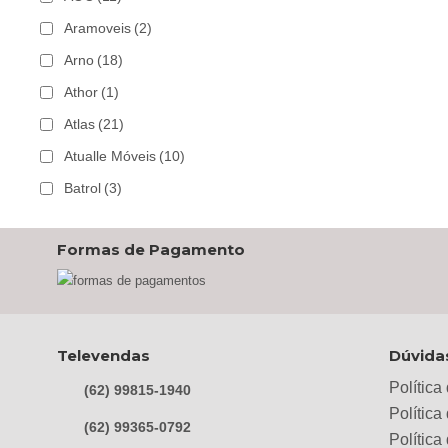
Aramoveis
(2)
Arno
(18)
Athor
(1)
Atlas
(21)
Atualle Móveis
(10)
Batrol
(3)
Bechara
(8)
Formas de Pagamento
Belaflex
(1)
Bem Estar Clima
(2)
Bem Estar Estofados
(3)
Benetil
(18)
Televendas
Dúvida
Bertolini
(2)
Política
(62) 99815-1940
Best
(9)
Política
(62) 99365-0792
Polític
Black & Decker
(13)