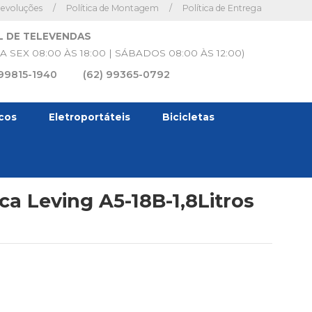
Devoluções
/
Política de Montagem
/
Política de Entrega
L DE TELEVENDAS
A SEX 08:00 ÀS 18:00 | SÁBADOS 08:00 ÀS 12:00)
 99815-1940
(62) 99365-0792
icos
Eletroportáteis
Bicicletas
ica Leving A5-18B-1,8Litros