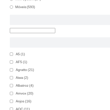
Móveis
(593)
A5
(1)
AF5
(1)
Agratto
(21)
Aiwa
(2)
Albatroz
(4)
Amvox
(20)
Anjos
(16)
AOC
(11)