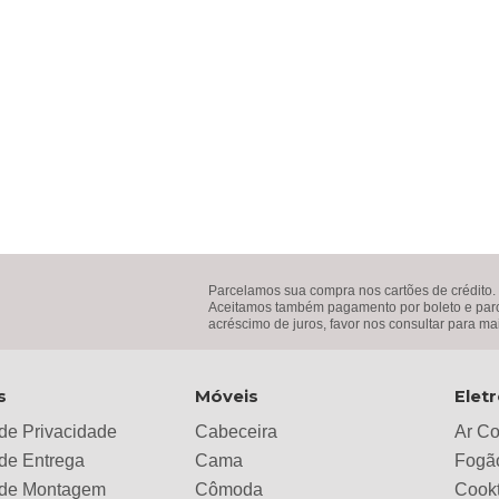
Parcelamos sua compra nos cartões de crédito.
Aceitamos também pagamento por boleto e parce
acréscimo de juros, favor nos consultar para ma
s
Móveis
Elet
 de Privacidade
Cabeceira
Ar C
 de Entrega
Cama
Fogã
a de Montagem
Cômoda
Cook