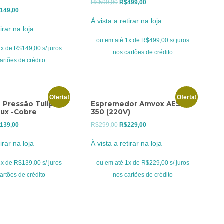
O
O
R$
599,00
R$
499,00
O
149,00
preço
preço
À vista a retirar na loja
eço
preço
original
atual
irar na loja
ginal
atual
era:
é:
ou em até 1x de R$499,00 s/ juros
:
é:
x de R$149,00 s/ juros
R$599,00.
R$499,00.
nos cartões de crédito
199,00.
R$149,00.
artões de crédito
Oferta!
Oferta!
 Pressão Tulipa
Espremedor Amvox AES
lux -Cobre
350 (220V)
O
O
O
139,00
R$
299,00
R$
229,00
eço
preço
preço
preço
irar na loja
À vista a retirar na loja
ginal
atual
original
atual
:
é:
era:
é:
x de R$139,00 s/ juros
ou em até 1x de R$229,00 s/ juros
179,00.
R$139,00.
R$299,00.
R$229,00.
artões de crédito
nos cartões de crédito