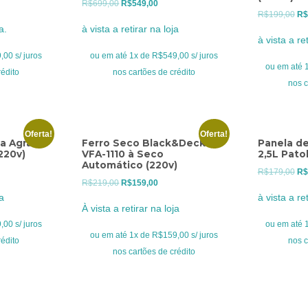
O
O
R$
699,00
R$
549,00
O
R$
199,00
R$
o
preço
preço
a.
à vista a retirar na loja
pr
l
original
atual
à vista a ret
ori
era:
é:
00 s/ juros
ou em até 1x de R$549,00 s/ juros
era
ou em até 1
9,00.
R$699,00.
R$549,00.
rédito
nos cartões de crédito
R$
nos c
Oferta!
Oferta!
a Agratto
Ferro Seco Black&Decker
Panela de
220v)
VFA-1110 à Seco
2,5L Pato
Automático (220v)
O
R$
179,00
R$
O
O
R$
219,00
R$
159,00
o
pr
ja
à vista a ret
preço
preço
l
ori
À vista a retirar na loja
original
atual
era
00 s/ juros
ou em até 1
era:
é:
ou em até 1x de R$159,00 s/ juros
9,00.
R$
rédito
nos c
R$219,00.
R$159,00.
nos cartões de crédito