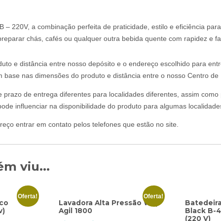
 – 220V, a combinação perfeita de praticidade, estilo e eficiência par
 preparar chás, cafés ou qualquer outra bebida quente com rapidez e fa
uto e distância entre nosso depósito e o endereço escolhido para ent
om base nas dimensões do produto e distância entre o nosso Centro de D
 e prazo de entrega diferentes para localidades diferentes, assim com
ode influenciar na disponibilidade do produto para algumas localidade
reço entrar em contato pelos telefones que estão no site.
m viu...
Oferta!
Oferta!
lco
Lavadora Alta Pressão Wap
Batedeira
v)
Agil 1800
Black B-4
(220 V)