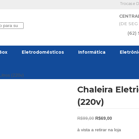
Trocas e 
CENTRA
(DE SEG 
(62)
Box
Eletrodomésticos
Informática
Eletrôn
Litros (220v)
Chaleira Eletr
(220v)
O
O
R$
99,00
R$
69,00
preço
preço
à vista a retirar na loja
original
atual