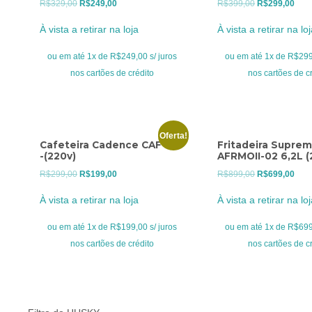
O
O
O
O
R$
329,00
R$
249,00
R$
399,00
R$
299,00
preço
preço
preço
preç
À vista a retirar na loja
À vista a retirar na loj
original
atual
original
atua
era:
é:
era:
é:
ou em até 1x de R$249,00 s/ juros
ou em até 1x de R$299,
R$329,00.
R$249,00.
R$399,00.
R$29
nos cartões de crédito
nos cartões de c
Oferta!
Cafeteira Cadence CAF 610
Fritadeira Suprem
-(220v)
AFRMOII-02 6,2L (
O
O
O
O
R$
299,00
R$
199,00
R$
899,00
R$
699,00
preço
preço
preço
preç
À vista a retirar na loja
À vista a retirar na lo
original
atual
original
atua
era:
é:
era:
é:
ou em até 1x de R$199,00 s/ juros
ou em até 1x de R$699,
R$299,00.
R$199,00.
R$899,00.
R$69
nos cartões de crédito
nos cartões de c