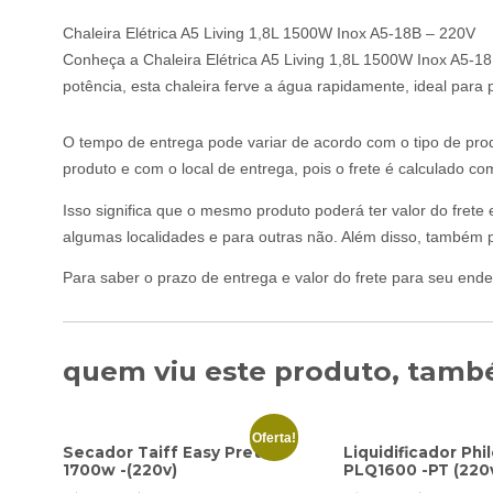
Chaleira Elétrica A5 Living 1,8L 1500W Inox A5-18B – 220V
Conheça a Chaleira Elétrica A5 Living 1,8L 1500W Inox A5-18B
potência, esta chaleira ferve a água rapidamente, ideal para
O tempo de entrega pode variar de acordo com o tipo de prod
produto e com o local de entrega, pois o frete é calculado c
Isso significa que o mesmo produto poderá ter valor do frete
algumas localidades e para outras não. Além disso, também p
Para saber o prazo de entrega e valor do frete para seu ende
quem viu este produto, també
Oferta!
Secador Taiff Easy Preto
Liquidificador Phi
1700w -(220v)
PLQ1600 -PT (220