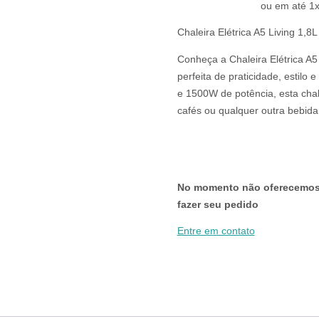
era:
é:
ou em até 1x
R$99,00.
R$69,00.
Chaleira Elétrica A5 Living 1,
Conheça a Chaleira Elétrica A
perfeita de praticidade, estilo 
e 1500W de potência, esta chal
cafés ou qualquer outra bebida
No momento não oferecemos v
fazer seu pedido
Entre em contato