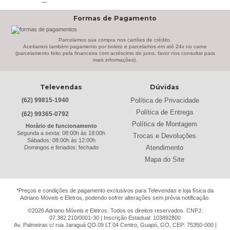
Benetil
(18)
Formas de Pagamento
Bertolini
(2)
Best
(9)
Parcelamos sua compra nos cartões de crédito.
Black & Decker
(13)
Aceitamos também pagamento por boleto e parcelamos em até 24x no carne
(parcelamento feito pela financeira com acréscimo de juros, favor nos consultar para
Braslar
(6)
mais informações).
Brastemp
(20)
Britânia
(52)
Televendas
Dúvidas
cadence
(41)
Política de Privacidade
(62) 99815-1940
Cairu
(7)
Política de Entrega
(62) 99365-0792
Canaã Moveis
(0)
Política de Montagem
Horário de funcionamento
Canaã Móveis
(2)
Segunda a sexta: 08:00h às 18:00h
Trocas e Devoluções
Sábados: 08:00h às 12:00h
Carioca Móveis
(8)
Atendimento
Domingos e feriados: fechado
Cemaf
(1)
Mapa do Site
Chamalar
(6)
Chamalux
(3)
*Preços e condições de pagamento exclusivos para Televendas e loja física da
Clarice
(13)
Adriano Móveis e Eletros, podendo sofrer alterações sem prévia notificação.
clock
(1)
©2026 Adriano Móveis e Eletros. Todos os direitos reservados. CNPJ:
Colibri
(11)
07.382.210/0001-30 | Inscrição Estadual: 103892800
Av. Palmeiras c/ rua Jaraguá QD.09 LT.04 Centro, Guapó, GO, CEP: 75350-000 |
Colli
(53)