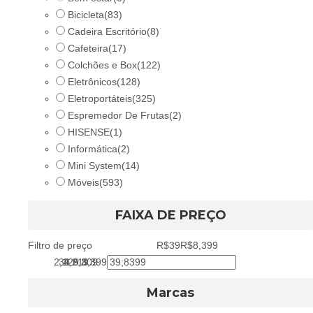
Bicicleta
(83)
Cadeira Escritório
(8)
Cafeteira
(17)
Colchões e Box
(122)
Eletrônicos
(128)
Eletroportáteis
(325)
Espremedor De Frutas
(2)
HISENSE
(1)
Informática
(2)
Mini System
(14)
Móveis
(593)
FAIXA DE PREÇO
Filtro de preço
R$39
R$8,399
2,129
39
4,219
6,309
8,399
Marcas