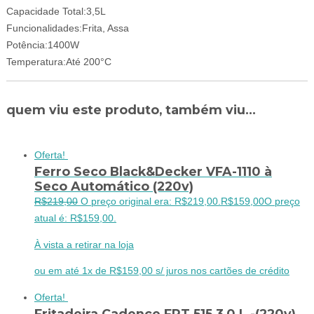
Capacidade Total:3,5L
Funcionalidades:Frita, Assa
Potência:1400W
Temperatura:Até 200°C
quem viu este produto, também viu...
Oferta!
Ferro Seco Black&Decker VFA-1110 à
Seco Automático (220v)
R$
219,00
O preço original era: R$219,00.
R$
159,00
O preço
atual é: R$159,00.
À vista a retirar na loja
ou em até 1x de R$159,00 s/ juros nos cartões de crédito
Oferta!
Fritadeira Cadence FRT 515 3,0 L -(220v)