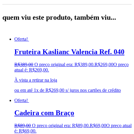
quem viu este produto, também viu...
Oferta!
Fruteira Kaslianc Valencia Ref. 040
R$
389,00
O preço original era: R$389,00.
R$
269,00
O preço
atual é: R$269,00.
À vista a retirar na loja
ou em até 1x de R$269,00 s/ juros nos cartões de crédito
Oferta!
Cadeira com Braço
R$
89,00
O preço original era: R$89,00.
R$
69,00
O preço atual
é: R$69,00.