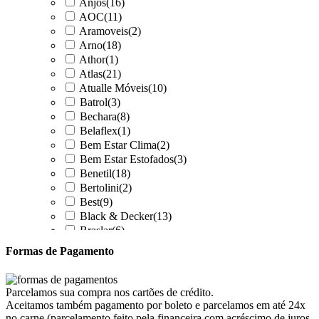
Anjos
(16)
AOC
(11)
Aramoveis
(2)
Arno
(18)
Athor
(1)
Atlas
(21)
Atualle Móveis
(10)
Batrol
(3)
Bechara
(8)
Belaflex
(1)
Bem Estar Clima
(2)
Bem Estar Estofados
(3)
Benetil
(18)
Bertolini
(2)
Best
(9)
Black & Decker
(13)
Braslar
(6)
Brastemp
(20)
Formas de Pagamento
Britânia
(52)
cadence
(41)
Cairu
(7)
Parcelamos sua compra nos cartões de crédito.
Canaã Moveis
(0)
Aceitamos também pagamento por boleto e parcelamos em até 24x
Canaã Móveis
(2)
no carne (parcelamento feito pela financeira com acréscimo de juros,