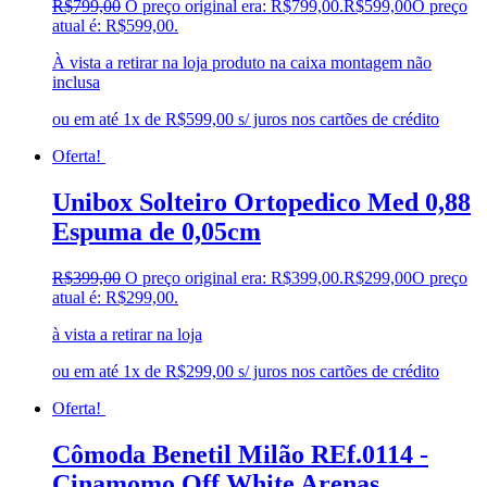
R$
799,00
O preço original era: R$799,00.
R$
599,00
O preço
atual é: R$599,00.
À vista a retirar na loja produto na caixa montagem não
inclusa
ou em até 1x de R$599,00 s/ juros nos cartões de crédito
Oferta!
Unibox Solteiro Ortopedico Med 0,88
Espuma de 0,05cm
R$
399,00
O preço original era: R$399,00.
R$
299,00
O preço
atual é: R$299,00.
à vista a retirar na loja
ou em até 1x de R$299,00 s/ juros nos cartões de crédito
Oferta!
Cômoda Benetil Milão REf.0114 -
Cinamomo Off White Arenas