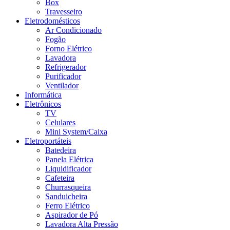
Box
Travesseiro
Eletrodomésticos
Ar Condicionado
Fogão
Forno Elétrico
Lavadora
Refrigerador
Purificador
Ventilador
Informática
Eletrônicos
TV
Celulares
Mini System/Caixa
Eletroportáteis
Batedeira
Panela Elétrica
Liquidificador
Cafeteira
Churrasqueira
Sanduicheira
Ferro Elétrico
Aspirador de Pó
Lavadora Alta Pressão