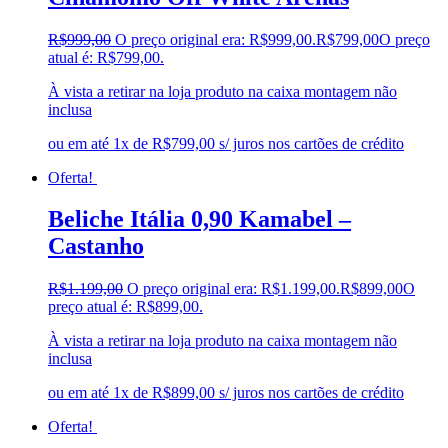
R$
999,00
O preço original era: R$999,00.
R$
799,00
O preço
atual é: R$799,00.
À vista a retirar na loja produto na caixa montagem não
inclusa
ou em até 1x de R$799,00 s/ juros nos cartões de crédito
Oferta!
Beliche Itália 0,90 Kamabel –
Castanho
R$
1.199,00
O preço original era: R$1.199,00.
R$
899,00
O
preço atual é: R$899,00.
À vista a retirar na loja produto na caixa montagem não
inclusa
ou em até 1x de R$899,00 s/ juros nos cartões de crédito
Oferta!