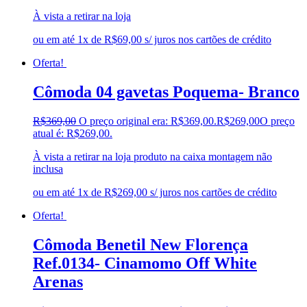
À vista a retirar na loja
ou em até 1x de R$69,00 s/ juros nos cartões de crédito
Oferta!
Cômoda 04 gavetas Poquema- Branco
R$
369,00
O preço original era: R$369,00.
R$
269,00
O preço
atual é: R$269,00.
À vista a retirar na loja produto na caixa montagem não
inclusa
ou em até 1x de R$269,00 s/ juros nos cartões de crédito
Oferta!
Cômoda Benetil New Florença
Ref.0134- Cinamomo Off White
Arenas