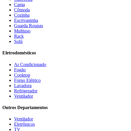
Esmaltec
(4)
Cama
Estilofer
(2)
Cômoda
Estofados Leppos
(1)
Cozinha
Estofados solar
(9)
Escrivaninha
Fischer
(13)
Guarda Roupas
Multiuso
Fogatti
(9)
Rack
Gama
(26)
Sofá
Gazin
(2)
Gelius
(5)
Eletrodomésticos
Giga
(3)
GMT
(5)
Ar Condicionado
Gree
(3)
Fogão
HB Móveis
(2)
Cooktop
Henn
(2)
Forno Elétrico
Hisense
(2)
Lavadora
Hot Sat
(6)
Refrigerador
HP
(1)
Ventilador
Itatiaia
(2)
Outros Departamentos
JB BECHARA
(2)
JBL
(5)
Ventilador
Kaiki Móveis
(2)
Eletrônicos
KAMABEL
(6)
TV
Kaslianc
(3)