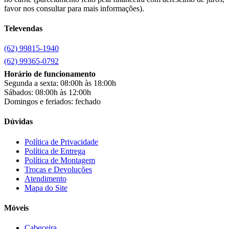
Carioca Móveis
(8)
favor nos consultar para mais informações).
Cemaf
(1)
Televendas
Chamalar
(6)
Chamalux
(3)
(62) 99815-1940
Clarice
(15)
clock
(1)
(62) 99365-0792
Colibri
(11)
Horário de funcionamento
Colli
(53)
Segunda a sexta: 08:00h às 18:00h
Colormaq
(43)
Sábados: 08:00h às 12:00h
Companhia do Estofado
(3)
Domingos e feriados: fechado
Completa
(2)
Consul
(43)
Dúvidas
Continental
(2)
Cotherm
(2)
Política de Privacidade
Política de Entrega
D' Doro Móveis
(9)
Política de Montagem
Dako
(23)
Trocas e Devoluções
Demóbile
(13)
Atendimento
Dômina
(2)
Mapa do Site
Doripel
(14)
Duo Plast
(4)
Móveis
Electrolux
(21)
Elgin
(10)
Cabeceira