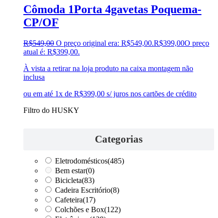
Cômoda 1Porta 4gavetas Poquema-
CP/OF
R$
549,00
O preço original era: R$549,00.
R$
399,00
O preço
atual é: R$399,00.
À vista a retirar na loja produto na caixa montagem não
inclusa
ou em até 1x de R$399,00 s/ juros nos cartões de crédito
Filtro do HUSKY
Categorias
Eletrodomésticos
(485)
Bem estar
(0)
Bicicleta
(83)
Cadeira Escritório
(8)
Cafeteira
(17)
Colchões e Box
(122)