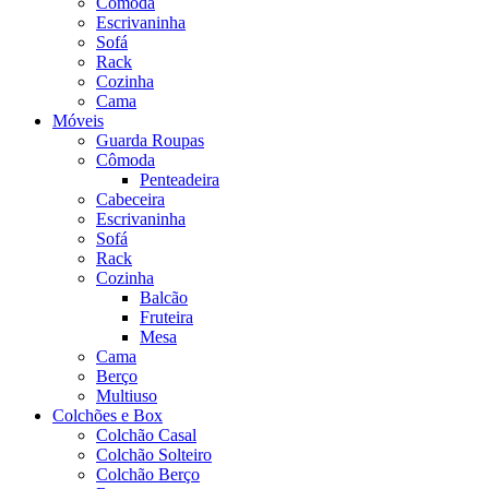
Cômoda
Escrivaninha
Sofá
Rack
Cozinha
Cama
Móveis
Guarda Roupas
Cômoda
Penteadeira
Cabeceira
Escrivaninha
Sofá
Rack
Cozinha
Balcão
Fruteira
Mesa
Cama
Berço
Multiuso
Colchões e Box
Colchão Casal
Colchão Solteiro
Colchão Berço