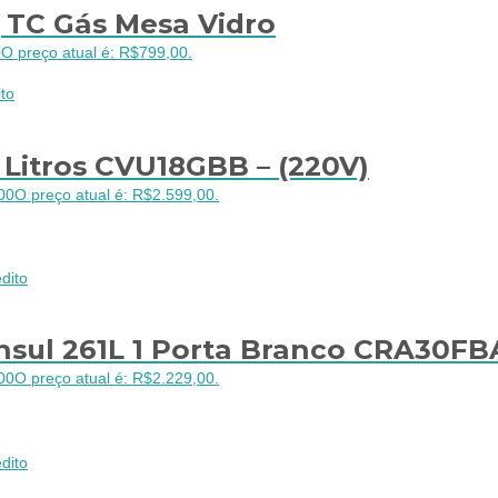
 TC Gás Mesa Vidro
0
O preço atual é: R$799,00.
to
1 Litros CVU18GBB – (220V)
00
O preço atual é: R$2.599,00.
dito
nsul 261L 1 Porta Branco CRA30FB
00
O preço atual é: R$2.229,00.
dito