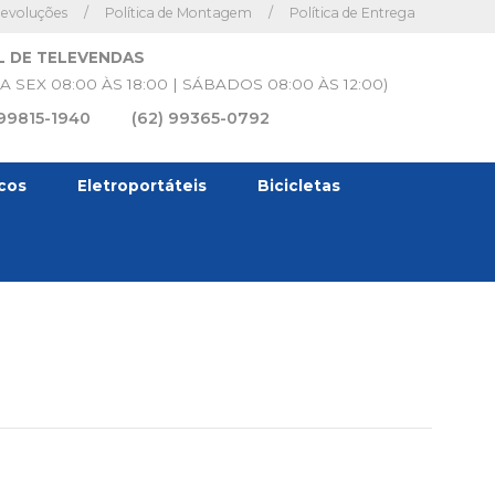
Devoluções
/
Política de Montagem
/
Política de Entrega
L DE TELEVENDAS
A SEX 08:00 ÀS 18:00 | SÁBADOS 08:00 ÀS 12:00)
 99815-1940
(62) 99365-0792
icos
Eletroportáteis
Bicicletas