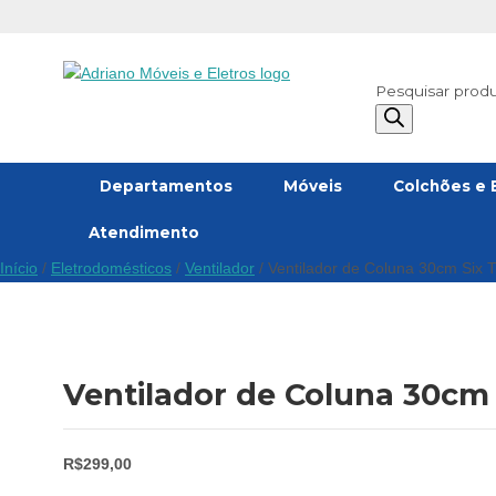
Pesquisar prod
Departamentos
Móveis
Colchões e 
Atendimento
Início
/
Eletrodomésticos
/
Ventilador
/ Ventilador de Coluna 30cm Six T
Ventilador de Coluna 30cm 
R$
299,00