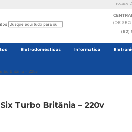
Trocas e 
CENTRA
(DE SEG 
utos
(62)
Box
Eletrodomésticos
Informática
Eletrôn
urbo Britânia – 220v
Six Turbo Britânia – 220v