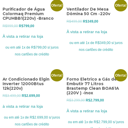
Oferta!
Oferta!
Purificador de Água
Ventilador De Mesa
Colormaq Premium
Dômina 50 Cm -220v
CPUHBB1(220v) -Branco
O
O
R$
499,00
R$
349,00
O
O
R$
999,00
R$
799,00
preço
preço
À vista a retirar na loja
preço
preço
original
atual
À vista a retirar na loja
original
atual
era:
é:
ou em até 1x de R$349,00 s/ juros
era:
é:
ou em até 1x de R$799,00 s/ juros
R$499,00.
R$349,00.
nos cartões de crédito
R$999,00.
R$799,00.
nos cartões de crédito
Oferta!
Oferta!
Ar Condicionado Elgin
Forno Eletrico a Gás de
Inverter 12000Btus
Embutir 77 Litros
12k(220v)
Brastemp Clean BOA61A
(220V ) -Inox
O
O
R$
3.499,00
R$
2.699,00
O
O
R$
3.299,00
R$
2.799,00
preço
preço
à vista a retirar na loja
preço
preço
original
atual
À vista a retirar na loja
original
atual
era:
é:
ou em até 1x de R$2.699,00 s/ juros
era:
é:
ou em até 1x de R$2.799,00 s/ juros
R$3.499,00.
R$2.699,00.
nos cartões de crédito
R$3.299,00.
R$2.799,00.