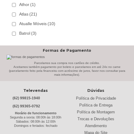
Athor
(1)
Atlas
(21)
Atualle Móveis
(10)
Batrol
(3)
Bechara
(8)
Formas de Pagamento
Belaflex
(1)
Bem Estar Clima
(2)
Parcelamos sua compra nos cartões de crédito.
Aceitamos também pagamento por boleto e parcelamos em até 24x no carne
(parcelamento feito pela financeira com acréscimo de juros, favor nos consultar para
Bem Estar Estofados
(3)
mais informações).
Benetil
(18)
Televendas
Dúvidas
Bertolini
(2)
Política de Privacidade
(62) 99815-1940
Best
(9)
Política de Entrega
(62) 99365-0792
Black & Decker
(13)
Política de Montagem
Horário de funcionamento
Segunda a sexta: 08:00h às 18:00h
Trocas e Devoluções
Braslar
(6)
Sábados: 08:00h às 12:00h
Atendimento
Domingos e feriados: fechado
Brastemp
(20)
Mapa do Site