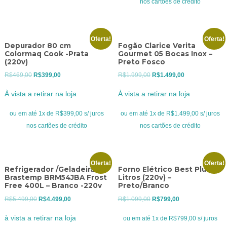
nos cartões de crédito
Oferta!
Oferta!
Depurador 80 cm
Fogão Clarice Verita
Colormaq Cook -Prata
Gourmet 05 Bocas Inox –
(220v)
Preto Fosco
O
O
O
O
R$
469,00
R$
399,00
R$
1.999,00
R$
1.499,00
preço
preço
preço
preço
À vista a retirar na loja
À vista a retirar na loja
original
atual
original
atual
era:
é:
era:
é:
ou em até 1x de R$399,00 s/ juros
ou em até 1x de R$1.499,00 s/ juros
R$469,00.
R$399,00.
R$1.999,00.
R$1.499,00.
nos cartões de crédito
nos cartões de crédito
Oferta!
Oferta!
Refrigerador /Geladeira
Forno Elétrico Best Plus 60
Brastemp BRM54JBA Frost
Litros (220v) –
Free 400L – Branco -220v
Preto/Branco
O
O
O
O
R$
5.499,00
R$
4.499,00
R$
1.099,00
R$
799,00
preço
preço
preço
preço
à vista a retirar na loja
ou em até 1x de R$799,00 s/ juros
original
atual
original
atual