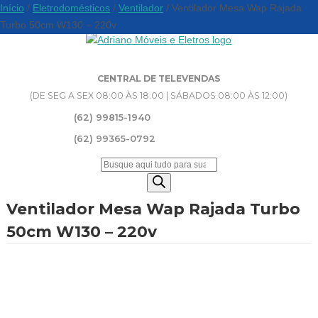
Início
/
Eletrodomésticos
/
Ventilador
/ Ventilador Mesa Wap Rajada
Turbo 50cm W130 – 220v
CENTRAL DE TELEVENDAS
(DE SEG A SEX 08:00 ÀS 18:00 | SÁBADOS 08:00 ÀS 12:00)
(62) 99815-1940
(62) 99365-0792
Pesquisar
produtos
Ventilador Mesa Wap Rajada Turbo
50cm W130 – 220v