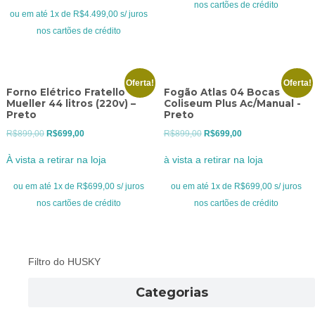
nos cartões de crédito
era:
é:
era:
é:
ou em até 1x de R$4.499,00 s/ juros
R$5.499,00.
R$4.499,00.
R$1.099,00.
R$799,00.
nos cartões de crédito
Oferta!
Oferta!
Forno Elétrico Fratello
Fogão Atlas 04 Bocas
Mueller 44 litros (220v) –
Coliseum Plus Ac/Manual -
Preto
Preto
O
O
O
O
R$
899,00
R$
699,00
R$
899,00
R$
699,00
preço
preço
preço
preço
À vista a retirar na loja
à vista a retirar na loja
original
atual
original
atual
era:
é:
era:
é:
ou em até 1x de R$699,00 s/ juros
ou em até 1x de R$699,00 s/ juros
R$899,00.
R$699,00.
R$899,00.
R$699,00.
nos cartões de crédito
nos cartões de crédito
Filtro do HUSKY
Categorias