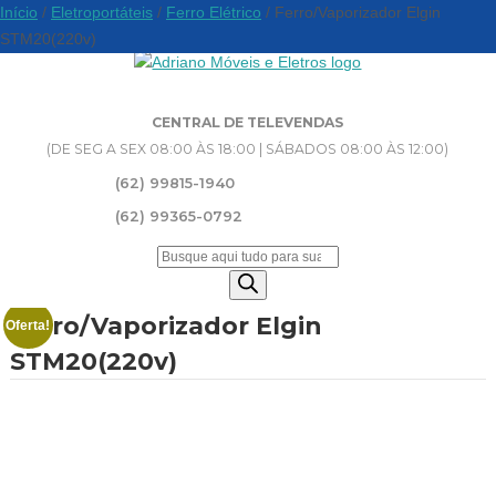
Início
/
Eletroportáteis
/
Ferro Elétrico
/ Ferro/Vaporizador Elgin
STM20(220v)
CENTRAL DE TELEVENDAS
(DE SEG A SEX 08:00 ÀS 18:00 | SÁBADOS 08:00 ÀS 12:00)
(62) 99815-1940
(62) 99365-0792
Pesquisar
produtos
Ferro/Vaporizador Elgin
Oferta!
STM20(220v)