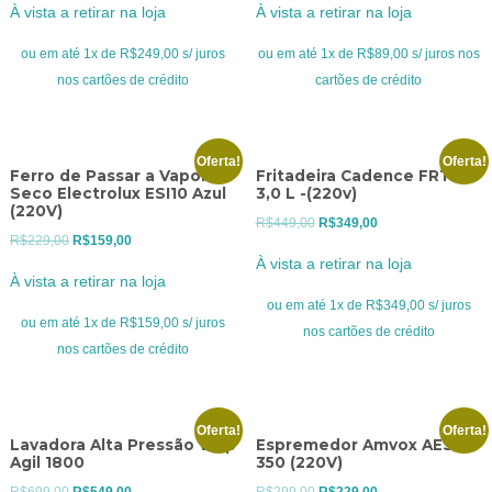
À vista a retirar na loja
À vista a retirar na loja
original
atual
original
atual
era:
é:
era:
é:
ou em até 1x de R$249,00 s/ juros
ou em até 1x de R$89,00 s/ juros nos
R$329,00.
R$249,00.
R$129,00.
R$89,00.
nos cartões de crédito
cartões de crédito
Oferta!
Oferta!
Ferro de Passar a Vapor e
Fritadeira Cadence FRT 515
Seco Electrolux ESI10 Azul
3,0 L -(220v)
(220V)
O
O
R$
449,00
R$
349,00
O
O
R$
229,00
R$
159,00
preço
preço
À vista a retirar na loja
preço
preço
original
atual
À vista a retirar na loja
original
atual
era:
é:
ou em até 1x de R$349,00 s/ juros
era:
é:
ou em até 1x de R$159,00 s/ juros
R$449,00.
R$349,00.
nos cartões de crédito
R$229,00.
R$159,00.
nos cartões de crédito
Oferta!
Oferta!
Lavadora Alta Pressão Wap
Espremedor Amvox AES
Agil 1800
350 (220V)
O
O
O
O
R$
699,00
R$
549,00
R$
299,00
R$
229,00