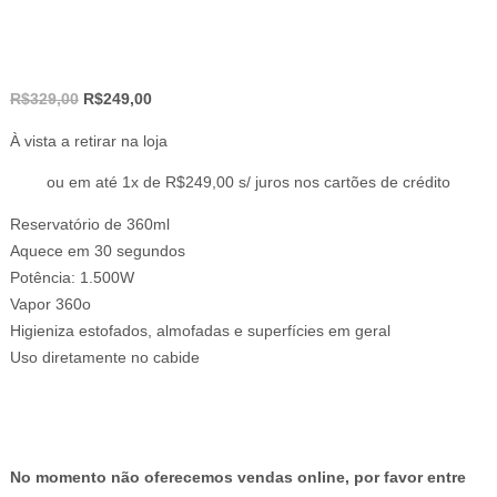
O
O
R$
329,00
R$
249,00
preço
preço
À vista a retirar na loja
original
atual
era:
é:
ou em até 1x de R$249,00 s/ juros nos cartões de crédito
R$329,00.
R$249,00.
Reservatório de 360ml
Aquece em 30 segundos
Potência: 1.500W
Vapor 360o
Higieniza estofados, almofadas e superfícies em geral
Uso diretamente no cabide
No momento não oferecemos vendas online, por favor entre