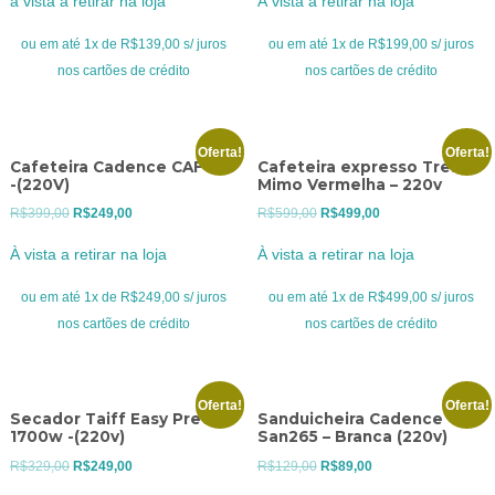
à vista a retirar na loja
À vista a retirar na loja
original
atual
original
atual
era:
é:
era:
é:
ou em até 1x de R$139,00 s/ juros
ou em até 1x de R$199,00 s/ juros
R$179,00.
R$139,00.
R$299,00.
R$199,00.
nos cartões de crédito
nos cartões de crédito
Oferta!
Oferta!
Cafeteira Cadence CAF 810
Cafeteira expresso Tres
-(220V)
Mimo Vermelha – 220v
O
O
O
O
R$
399,00
R$
249,00
R$
599,00
R$
499,00
preço
preço
preço
preço
À vista a retirar na loja
À vista a retirar na loja
original
atual
original
atual
era:
é:
era:
é:
ou em até 1x de R$249,00 s/ juros
ou em até 1x de R$499,00 s/ juros
R$399,00.
R$249,00.
R$599,00.
R$499,00.
nos cartões de crédito
nos cartões de crédito
Oferta!
Oferta!
Secador Taiff Easy Preto
Sanduicheira Cadence
1700w -(220v)
San265 – Branca (220v)
O
O
O
O
R$
329,00
R$
249,00
R$
129,00
R$
89,00
preço
preço
preço
preço