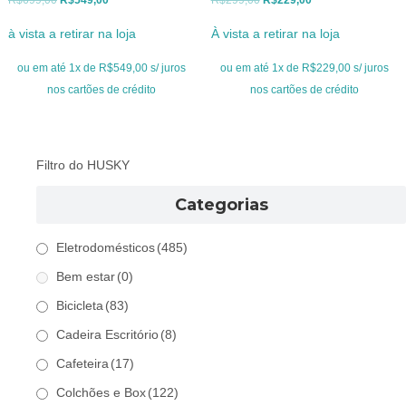
preço
preço
preço
preço
à vista a retirar na loja
À vista a retirar na loja
original
atual
original
atual
era:
é:
era:
é:
ou em até 1x de R$549,00 s/ juros
ou em até 1x de R$229,00 s/ juros
R$699,00.
R$549,00.
R$299,00.
R$229,00.
nos cartões de crédito
nos cartões de crédito
Filtro do HUSKY
Categorias
Eletrodomésticos
(485)
Bem estar
(0)
Bicicleta
(83)
Cadeira Escritório
(8)
Cafeteira
(17)
Colchões e Box
(122)