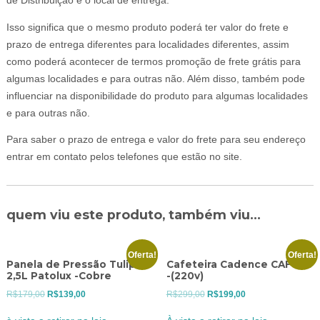
de Distribuição e o local de entrega.
Isso significa que o mesmo produto poderá ter valor do frete e
prazo de entrega diferentes para localidades diferentes, assim
como poderá acontecer de termos promoção de frete grátis para
algumas localidades e para outras não. Além disso, também pode
influenciar na disponibilidade do produto para algumas localidades
e para outras não.
Para saber o prazo de entrega e valor do frete para seu endereço
entrar em contato pelos telefones que estão no site.
quem viu este produto, também viu...
Oferta!
Oferta!
Panela de Pressão Tulipa
Cafeteira Cadence CAF 610
2,5L Patolux -Cobre
-(220v)
O
O
O
O
R$
179,00
R$
139,00
R$
299,00
R$
199,00
preço
preço
preço
preço