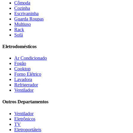
Estilofer
(2)
Cômoda
Estofados Leppos
(1)
Cozinha
Estofados solar
(9)
Escrivaninha
Fischer
(13)
Guarda Roupas
Multiuso
Fogatti
(9)
Rack
Gama
(26)
Sofá
Gazin
(2)
Gelius
(5)
Eletrodomésticos
Giga
(3)
GMT
(5)
Ar Condicionado
Gree
(3)
Fogão
HB Móveis
(2)
Cooktop
Henn
(2)
Forno Elétrico
Hisense
(2)
Lavadora
Hot Sat
(6)
Refrigerador
HP
(1)
Ventilador
Itatiaia
(2)
Outros Departamentos
JB BECHARA
(2)
JBL
(5)
Ventilador
Kaiki Móveis
(2)
Eletrônicos
KAMABEL
(6)
TV
Kaslianc
(3)
Eletroportáteis
kasper
(2)