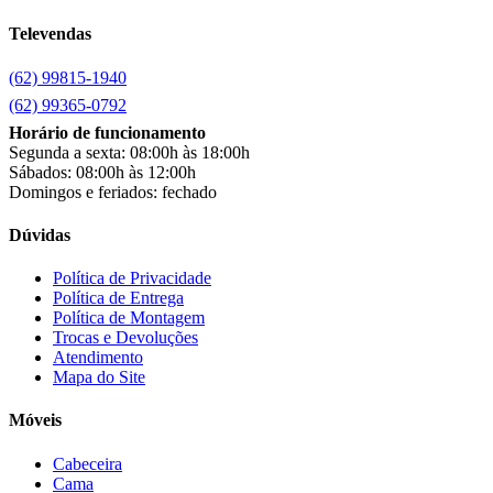
Cemaf
(1)
Televendas
Chamalar
(6)
Chamalux
(3)
(62) 99815-1940
Clarice
(13)
clock
(1)
(62) 99365-0792
Colibri
(11)
Horário de funcionamento
Colli
(53)
Segunda a sexta: 08:00h às 18:00h
Colormaq
(43)
Sábados: 08:00h às 12:00h
Companhia do Estofado
(3)
Domingos e feriados: fechado
Completa
(2)
Consul
(43)
Dúvidas
Continental
(2)
Cotherm
(2)
Política de Privacidade
Política de Entrega
D' Doro Móveis
(9)
Política de Montagem
Dako
(23)
Trocas e Devoluções
Demóbile
(13)
Atendimento
Dômina
(2)
Mapa do Site
Doripel
(14)
Duo Plast
(4)
Móveis
Electrolux
(21)
Elgin
(10)
Cabeceira
Esmaltec
(4)
Cama