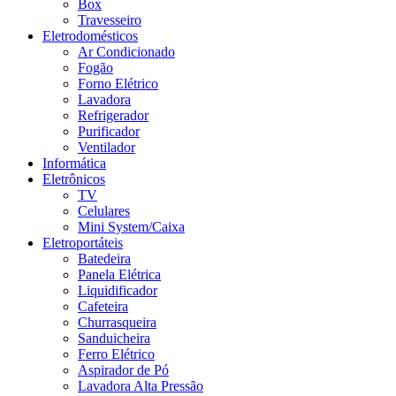
Box
Travesseiro
Eletrodomésticos
Ar Condicionado
Fogão
Forno Elétrico
Lavadora
Refrigerador
Purificador
Ventilador
Informática
Eletrônicos
TV
Celulares
Mini System/Caixa
Eletroportáteis
Batedeira
Panela Elétrica
Liquidificador
Cafeteira
Churrasqueira
Sanduicheira
Ferro Elétrico
Aspirador de Pó
Lavadora Alta Pressão