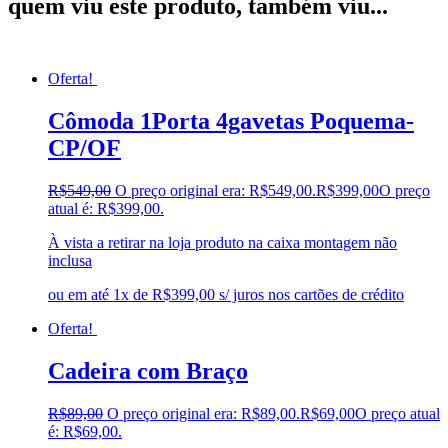
quem viu este produto, também viu...
Oferta!
Cômoda 1Porta 4gavetas Poquema-
CP/OF
R$
549,00
O preço original era: R$549,00.
R$
399,00
O preço
atual é: R$399,00.
À vista a retirar na loja produto na caixa montagem não
inclusa
ou em até 1x de R$399,00 s/ juros nos cartões de crédito
Oferta!
Cadeira com Braço
R$
89,00
O preço original era: R$89,00.
R$
69,00
O preço atual
é: R$69,00.