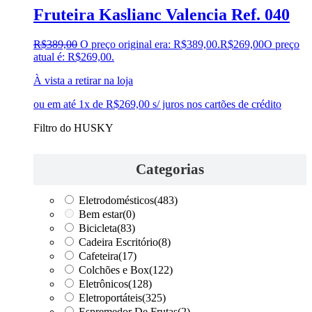
Fruteira Kaslianc Valencia Ref. 040
R$
389,00
O preço original era: R$389,00.
R$
269,00
O preço
atual é: R$269,00.
À vista a retirar na loja
ou em até 1x de R$269,00 s/ juros nos cartões de crédito
Filtro do HUSKY
Categorias
Eletrodomésticos
(483)
Bem estar
(0)
Bicicleta
(83)
Cadeira Escritório
(8)
Cafeteira
(17)
Colchões e Box
(122)
Eletrônicos
(128)
Eletroportáteis
(325)
Espremedor De Frutas
(2)