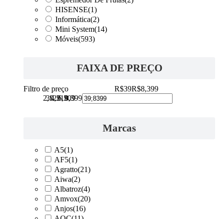
HISENSE
(1)
Informática
(2)
Mini System
(14)
Móveis
(593)
FAIXA DE PREÇO
Filtro de preço
R$39
R$8,399
2,129
39
4,219
6,309
8,399
Marcas
A5
(1)
AF5
(1)
Agratto
(21)
Aiwa
(2)
Albatroz
(4)
Amvox
(20)
Anjos
(16)
AOC
(11)