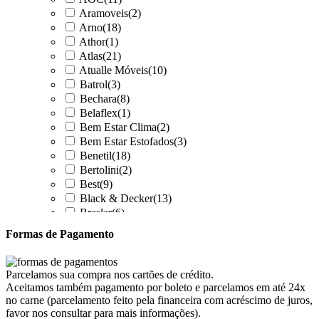
Aramoveis
(2)
Arno
(18)
Athor
(1)
Atlas
(21)
Atualle Móveis
(10)
Batrol
(3)
Bechara
(8)
Belaflex
(1)
Bem Estar Clima
(2)
Bem Estar Estofados
(3)
Benetil
(18)
Bertolini
(2)
Best
(9)
Black & Decker
(13)
Braslar
(6)
Brastemp
(20)
Formas de Pagamento
Britânia
(52)
cadence
(41)
Cairu
(7)
Parcelamos sua compra nos cartões de crédito.
Canaã Moveis
(0)
Aceitamos também pagamento por boleto e parcelamos em até 24x
Canaã Móveis
(2)
no carne (parcelamento feito pela financeira com acréscimo de juros,
Carioca Móveis
(8)
favor nos consultar para mais informações).