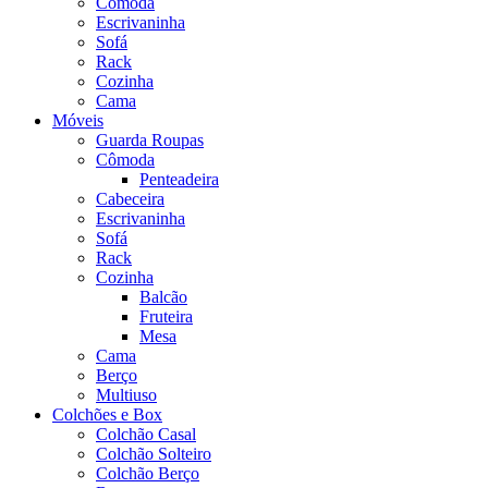
Cômoda
Escrivaninha
Sofá
Rack
Cozinha
Cama
Móveis
Guarda Roupas
Cômoda
Penteadeira
Cabeceira
Escrivaninha
Sofá
Rack
Cozinha
Balcão
Fruteira
Mesa
Cama
Berço
Multiuso
Colchões e Box
Colchão Casal
Colchão Solteiro
Colchão Berço