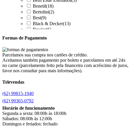
Bem Estar Estofados
(3)
Benetil
(18)
Bertolini
(2)
Best
(9)
Black & Decker
(13)
Braslar
(6)
Brastemp
(20)
Formas de Pagamento
Britânia
(52)
cadence
(41)
Cairu
(7)
Parcelamos sua compra nos cartões de crédito.
Canaã Moveis
(0)
Aceitamos também pagamento por boleto e parcelamos em até 24x
Canaã Móveis
(2)
no carne (parcelamento feito pela financeira com acréscimo de juros,
Carioca Móveis
(8)
favor nos consultar para mais informações).
Cemaf
(1)
Televendas
Chamalar
(6)
Chamalux
(3)
(62) 99815-1940
Clarice
(13)
clock
(1)
(62) 99365-0792
Colibri
(11)
Horário de funcionamento
Colli
(53)
Segunda a sexta: 08:00h às 18:00h
Colormaq
(43)
Sábados: 08:00h às 12:00h
Companhia do Estofado
(3)
Domingos e feriados: fechado
Completa
(2)