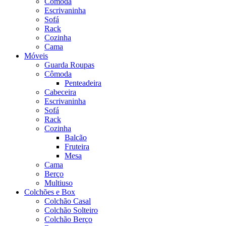
Cômoda
Escrivaninha
Sofá
Rack
Cozinha
Cama
Móveis
Guarda Roupas
Cômoda
Penteadeira
Cabeceira
Escrivaninha
Sofá
Rack
Cozinha
Balcão
Fruteira
Mesa
Cama
Berço
Multiuso
Colchões e Box
Colchão Casal
Colchão Solteiro
Colchão Berço