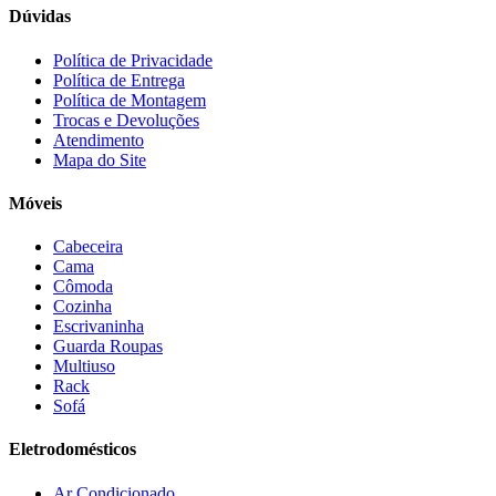
Consul
(43)
Dúvidas
Continental
(2)
Cotherm
(2)
Política de Privacidade
Política de Entrega
D' Doro Móveis
(9)
Política de Montagem
Dako
(23)
Trocas e Devoluções
Demóbile
(13)
Atendimento
Dômina
(2)
Mapa do Site
Doripel
(14)
Duo Plast
(4)
Móveis
Electrolux
(21)
Elgin
(10)
Cabeceira
Esmaltec
(4)
Cama
Estilofer
(2)
Cômoda
Estofados Leppos
(1)
Cozinha
Estofados solar
(9)
Escrivaninha
Fischer
(13)
Guarda Roupas
Multiuso
Fogatti
(9)
Rack
Gama
(26)
Sofá
Gazin
(2)
Gelius
(5)
Eletrodomésticos
Giga
(3)
GMT
(5)
Ar Condicionado