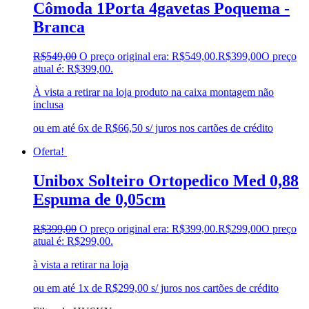
Cômoda 1Porta 4gavetas Poquema -
Branca
R$
549,00
O preço original era: R$549,00.
R$
399,00
O preço
atual é: R$399,00.
À vista a retirar na loja produto na caixa montagem não
inclusa
ou em até 6x de R$66,50 s/ juros nos cartões de crédito
Oferta!
Unibox Solteiro Ortopedico Med 0,88
Espuma de 0,05cm
R$
399,00
O preço original era: R$399,00.
R$
299,00
O preço
atual é: R$299,00.
à vista a retirar na loja
ou em até 1x de R$299,00 s/ juros nos cartões de crédito