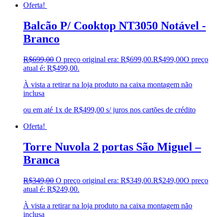
Oferta!
Balcão P/ Cooktop NT3050 Notável -
Branco
R$
699,00
O preço original era: R$699,00.
R$
499,00
O preço
atual é: R$499,00.
À vista a retirar na loja produto na caixa montagem não
inclusa
ou em até 1x de R$499,00 s/ juros nos cartões de crédito
Oferta!
Torre Nuvola 2 portas São Miguel –
Branca
R$
349,00
O preço original era: R$349,00.
R$
249,00
O preço
atual é: R$249,00.
À vista a retirar na loja produto na caixa montagem não
inclusa