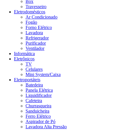
Box
Travesseiro
Eletrodomésticos
Ar Condicionado
Fogão
Forno Elétrico
Lavadora
Refrigerador
Purificador
Ventilador
Informática
Eletrônicos
TV
Celulares
Mini System/Caixa
Eletroportáteis
Batedeira
Panela Elétrica
Liquidificador
Cafeteira
Churrasqueira
Sanduicheira
Ferro Elétrico
Aspirador de Pó
Lavadora Alta Pressão