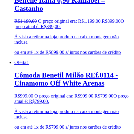
Beliche Itália 0,90 Kamabel –
Castanho
R$
1.199,00
O preço original era: R$1.199,00.
R$
899,00
O
preço atual é: R$899,00.
À vista a retirar na loja produto na caixa montagem não
inclusa
ou em até 1x de R$899,00 s/ juros nos cartões de crédito
Oferta!
Cômoda Benetil Milão REf.0114 -
Cinamomo Off White Arenas
R$
999,00
O preço original era: R$999,00.
R$
799,00
O preço
atual é: R$799,00.
À vista a retirar na loja produto na caixa montagem não
inclusa
ou em até 1x de R$799,00 s/ juros nos cartões de crédito