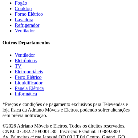
Fogão
HB Móveis
(2)
Cooktop
Henn
(2)
Forno Elétrico
Hisense
(2)
Lavadora
Hot Sat
(6)
Refrigerador
HP
(1)
Ventilador
Itatiaia
(2)
Outros Departamentos
JB BECHARA
(2)
JBL
(5)
Ventilador
Kaiki Móveis
(2)
Eletrônicos
KAMABEL
(6)
TV
Kaslianc
(3)
Eletroportáteis
kasper
(2)
Ferro Elétrico
Kaza
(1)
Liquidificador
Leifer
(4)
Panela Elétrica
Lenoxx
(13)
Informática
Leppos
(0)
*Preços e condições de pagamento exclusivos para Televendas e
Level
(3)
loja física da Adriano Móveis e Eletros, podendo sofrer alterações
LG
(8)
sem prévia notificação.
Libell
(6)
Linea brasil
(29)
©2026 Adriano Móveis e Eletros. Todos os direitos reservados.
Lopas
(2)
CNPJ: 07.382.210/0001-30 | Inscrição Estadual: 103892800
Lukaliam
(8)
Av. Palmeiras c/ rua Jaraguá QD.09 LT.04 Centro, Guapó, GO,