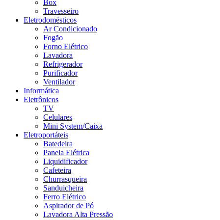
Box
Travesseiro
Eletrodomésticos
Ar Condicionado
Fogão
Forno Elétrico
Lavadora
Refrigerador
Purificador
Ventilador
Informática
Eletrônicos
TV
Celulares
Mini System/Caixa
Eletroportáteis
Batedeira
Panela Elétrica
Liquidificador
Cafeteira
Churrasqueira
Sanduicheira
Ferro Elétrico
Aspirador de Pó
Lavadora Alta Pressão