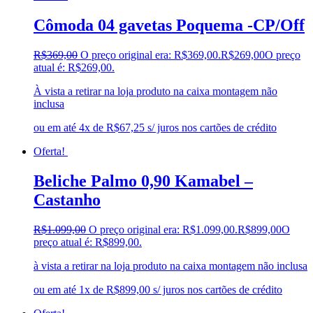
Cômoda 04 gavetas Poquema -CP/Off
R$
369,00
O preço original era: R$369,00.
R$
269,00
O preço
atual é: R$269,00.
À vista a retirar na loja produto na caixa montagem não
inclusa
ou em até 4x de R$67,25 s/ juros nos cartões de crédito
Oferta!
Beliche Palmo 0,90 Kamabel –
Castanho
R$
1.099,00
O preço original era: R$1.099,00.
R$
899,00
O
preço atual é: R$899,00.
à vista a retirar na loja produto na caixa montagem não inclusa
ou em até 1x de R$899,00 s/ juros nos cartões de crédito