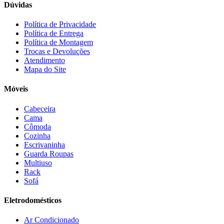
Consul
(43)
Dúvidas
Continental
(2)
Cotherm
(2)
Política de Privacidade
Política de Entrega
D' Doro Móveis
(9)
Política de Montagem
Dako
(23)
Trocas e Devoluções
Demóbile
(13)
Atendimento
Dômina
(2)
Mapa do Site
Doripel
(14)
Duo Plast
(4)
Móveis
Electrolux
(21)
Elgin
(10)
Cabeceira
Esmaltec
(4)
Cama
Estilofer
(2)
Cômoda
Estofados Leppos
(1)
Cozinha
Estofados solar
(9)
Escrivaninha
Fischer
(13)
Guarda Roupas
Multiuso
Fogatti
(9)
Rack
Gama
(26)
Sofá
Gazin
(2)
Gelius
(5)
Eletrodomésticos
Giga
(3)
GMT
(5)
Ar Condicionado
Gree
(3)