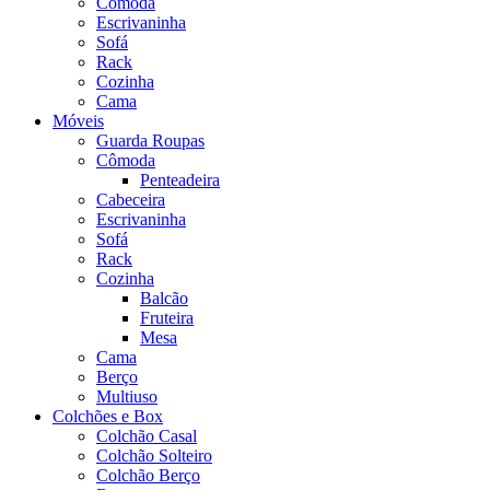
Cômoda
Escrivaninha
Sofá
Rack
Cozinha
Cama
Móveis
Guarda Roupas
Cômoda
Penteadeira
Cabeceira
Escrivaninha
Sofá
Rack
Cozinha
Balcão
Fruteira
Mesa
Cama
Berço
Multiuso
Colchões e Box
Colchão Casal
Colchão Solteiro
Colchão Berço