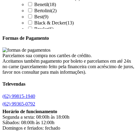
Benetil
(18)
Bertolini
(2)
Best
(9)
Black & Decker
(13)
Braslar
(6)
Brastemp
(20)
Formas de Pagamento
Britânia
(52)
cadence
(41)
Cairu
(7)
Parcelamos sua compra nos cartões de crédito.
Canaã Moveis
(0)
Aceitamos também pagamento por boleto e parcelamos em até 24x
Canaã Móveis
(2)
no carne (parcelamento feito pela financeira com acréscimo de juros,
Carioca Móveis
(8)
favor nos consultar para mais informações).
Cemaf
(1)
Televendas
Chamalar
(6)
Chamalux
(3)
(62) 99815-1940
Clarice
(13)
clock
(1)
(62) 99365-0792
Colibri
(11)
Horário de funcionamento
Colli
(53)
Segunda a sexta: 08:00h às 18:00h
Colormaq
(43)
Sábados: 08:00h às 12:00h
Companhia do Estofado
(3)
Domingos e feriados: fechado
Completa
(2)