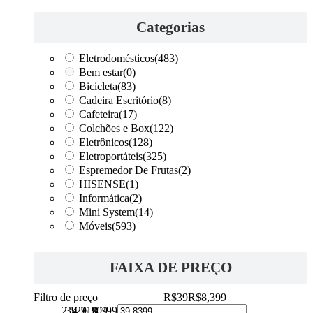
Categorias
Eletrodomésticos
(483)
Bem estar
(0)
Bicicleta
(83)
Cadeira Escritório
(8)
Cafeteira
(17)
Colchões e Box
(122)
Eletrônicos
(128)
Eletroportáteis
(325)
Espremedor De Frutas
(2)
HISENSE
(1)
Informática
(2)
Mini System
(14)
Móveis
(593)
FAIXA DE PREÇO
Filtro de preço
R$39
R$8,399
2,129
39
4,219
6,309
8,399