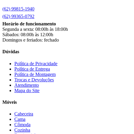
Chamalux
(3)
(62) 99815-1940
Clarice
(13)
clock
(1)
(62) 99365-0792
Colibri
(11)
Horário de funcionamento
Colli
(53)
Segunda a sexta: 08:00h às 18:00h
Colormaq
(43)
Sábados: 08:00h às 12:00h
Companhia do Estofado
(3)
Domingos e feriados: fechado
Completa
(2)
Consul
(43)
Dúvidas
Continental
(2)
Cotherm
(2)
Política de Privacidade
Política de Entrega
D' Doro Móveis
(9)
Política de Montagem
Dako
(23)
Trocas e Devoluções
Demóbile
(13)
Atendimento
Dômina
(2)
Mapa do Site
Doripel
(14)
Duo Plast
(4)
Móveis
Electrolux
(21)
Elgin
(10)
Cabeceira
Esmaltec
(4)
Cama
Estilofer
(2)
Cômoda
Estofados Leppos
(1)
Cozinha