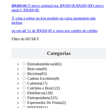
R$
369,00
O preço original era: R$369,00.
R$
269,00
O preço
atual é: R$269,00.
À vista a retirar na loja produto na caixa montagem não
inclusa
ou em até 1x de R$269,00 s/ juros nos cartões de crédito
Filtro do HUSKY
Categorias
Eletrodomésticos
(482)
Bem estar
(0)
Bicicleta
(83)
Cadeira Escritório
(8)
Cafeteira
(17)
Colchões e Box
(122)
Eletrônicos
(128)
Eletroportáteis
(325)
Espremedor De Frutas
(2)
HISENSE
(1)