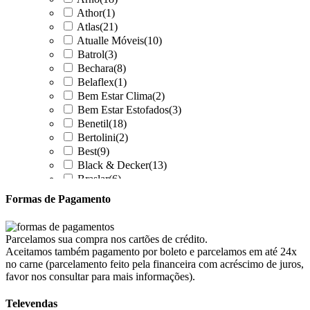
Athor
(1)
Atlas
(21)
Atualle Móveis
(10)
Batrol
(3)
Bechara
(8)
Belaflex
(1)
Bem Estar Clima
(2)
Bem Estar Estofados
(3)
Benetil
(18)
Bertolini
(2)
Best
(9)
Black & Decker
(13)
Braslar
(6)
Brastemp
(20)
Formas de Pagamento
Britânia
(52)
cadence
(41)
Cairu
(7)
Parcelamos sua compra nos cartões de crédito.
Canaã Moveis
(0)
Aceitamos também pagamento por boleto e parcelamos em até 24x
Canaã Móveis
(2)
no carne (parcelamento feito pela financeira com acréscimo de juros,
Carioca Móveis
(8)
favor nos consultar para mais informações).
Cemaf
(1)
Televendas
Chamalar
(6)