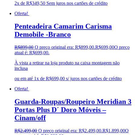
2x de
R$
349,50
Sem juros nos cartões de crédito
Oferta!
Penteadeira Camarim Carisma
Demobile -Branco
R$
899,00
O preço original era: R$899,00.
R$
699,00
O preço
atual é: R$699,00.
À vista a retirar na loja produto na caixa montagem não
inclusa
ou em até 1x de R$699,00 s/ juros nos cartões de crédito
Oferta!
Guarda-Roupas/Roupeiro Meridian 3
Portas Plus D´ Doro Móveis –
Cinam/off
R$
2.499,00
O preço original era: R$2.499,00.
R$
1.899,00
O