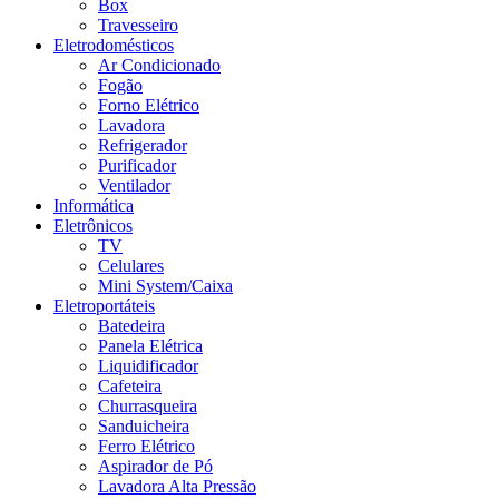
Box
Travesseiro
Eletrodomésticos
Ar Condicionado
Fogão
Forno Elétrico
Lavadora
Refrigerador
Purificador
Ventilador
Informática
Eletrônicos
TV
Celulares
Mini System/Caixa
Eletroportáteis
Batedeira
Panela Elétrica
Liquidificador
Cafeteira
Churrasqueira
Sanduicheira
Ferro Elétrico
Aspirador de Pó
Lavadora Alta Pressão