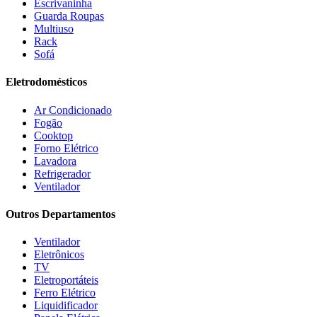
Estofados solar
(9)
Escrivaninha
Fischer
(13)
Guarda Roupas
Multiuso
Fogatti
(9)
Rack
Gama
(26)
Sofá
Gazin
(2)
Gelius
(5)
Eletrodomésticos
Giga
(3)
GMT
(5)
Ar Condicionado
Gree
(3)
Fogão
HB Móveis
(2)
Cooktop
Henn
(2)
Forno Elétrico
Hisense
(2)
Lavadora
Hot Sat
(6)
Refrigerador
HP
(1)
Ventilador
Itatiaia
(2)
Outros Departamentos
JB BECHARA
(2)
JBL
(5)
Ventilador
Kaiki Móveis
(2)
Eletrônicos
KAMABEL
(6)
TV
Kaslianc
(3)
Eletroportáteis
kasper
(2)
Ferro Elétrico
Kaza
(1)
Liquidificador
Leifer
(4)