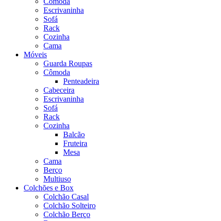
Cômoda
Escrivaninha
Sofá
Rack
Cozinha
Cama
Móveis
Guarda Roupas
Cômoda
Penteadeira
Cabeceira
Escrivaninha
Sofá
Rack
Cozinha
Balcão
Fruteira
Mesa
Cama
Berço
Multiuso
Colchões e Box
Colchão Casal
Colchão Solteiro
Colchão Berço