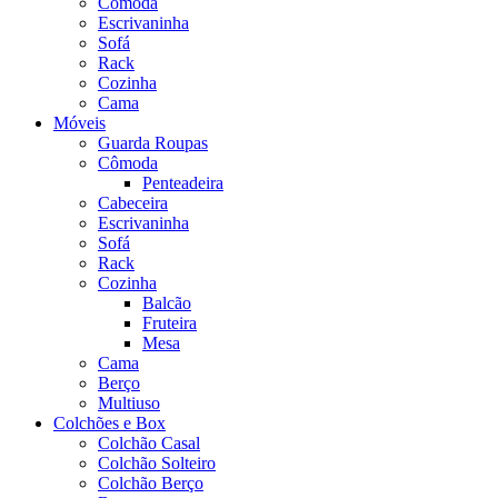
Cômoda
Escrivaninha
Sofá
Rack
Cozinha
Cama
Móveis
Guarda Roupas
Cômoda
Penteadeira
Cabeceira
Escrivaninha
Sofá
Rack
Cozinha
Balcão
Fruteira
Mesa
Cama
Berço
Multiuso
Colchões e Box
Colchão Casal
Colchão Solteiro
Colchão Berço