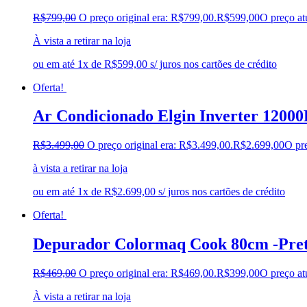
R$
799,00
O preço original era: R$799,00.
R$
599,00
O preço at
À vista a retirar na loja
ou em até 1x de R$599,00 s/ juros nos cartões de crédito
Oferta!
Ar Condicionado Elgin Inverter 12000
R$
3.499,00
O preço original era: R$3.499,00.
R$
2.699,00
O pre
à vista a retirar na loja
ou em até 1x de R$2.699,00 s/ juros nos cartões de crédito
Oferta!
Depurador Colormaq Cook 80cm -Pret
R$
469,00
O preço original era: R$469,00.
R$
399,00
O preço at
À vista a retirar na loja