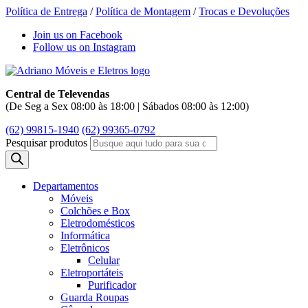
Política de Entrega
/
Política de Montagem
/
Trocas e Devoluções
Join us on Facebook
Follow us on Instagram
Central de Televendas
(De Seg a Sex 08:00 às 18:00 | Sábados 08:00 às 12:00)
(62) 99815-1940
(62) 99365-0792
Pesquisar produtos
Departamentos
Móveis
Colchões e Box
Eletrodomésticos
Informática
Eletrônicos
Celular
Eletroportáteis
Purificador
Guarda Roupas