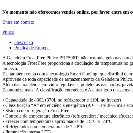
No momento não oferecemos vendas online, por favor entre em co
Entre em contato
Philco
Descrição
Política de Entrega
A Geladeira Frost Free Philco PRF506TI não acumula gelo nas paredes
A tecnologia Frost Free proporciona a circulação da temperatura no g
limpeza.
Ela também conta com a tecnologia Smart Cooling, que distribui de ma
Aproveite de toda capacidade de armazenamento da Geladeira Philco. El
Além das prateleiras em vidro reguláveis, prateleiras nas portas, gav
Economize mais! A classificação energética é A e traz todo o sistema
• Capacidade de 480L (370L no refrigerador e 110L no freezer)
• Classificação “A” em eficiência energética (A+++ até 30% mais ec
• Sistema de refrigeração Frost Free
• Controle de temperatura eletrônico (refrigerador) / mecânico (freezer
• Freezer com temperaturas aproximadas de -15°C a -24°C
• Refrigerador com temperaturas de 2 a 8°C
• Iluminação interna LED