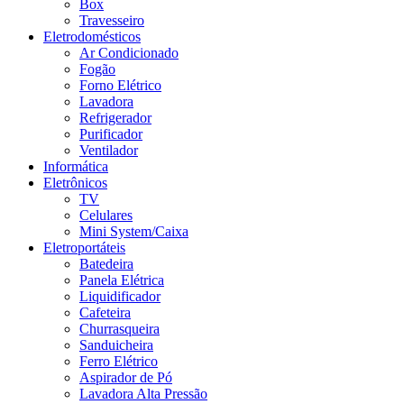
Box
Travesseiro
Eletrodomésticos
Ar Condicionado
Fogão
Forno Elétrico
Lavadora
Refrigerador
Purificador
Ventilador
Informática
Eletrônicos
TV
Celulares
Mini System/Caixa
Eletroportáteis
Batedeira
Panela Elétrica
Liquidificador
Cafeteira
Churrasqueira
Sanduicheira
Ferro Elétrico
Aspirador de Pó
Lavadora Alta Pressão