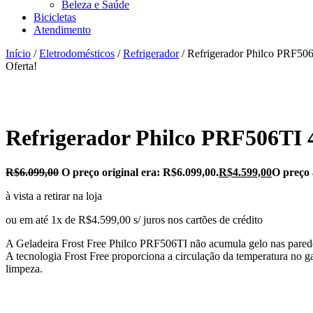
Beleza e Saúde
Bicicletas
Atendimento
Início
/
Eletrodomésticos
/
Refrigerador
/ Refrigerador Philco PRF506
Oferta!
Refrigerador Philco PRF506TI 48
R$
6.099,00
O preço original era: R$6.099,00.
R$
4.599,00
O preço 
à vista a retirar na loja
ou em até 1x de R$4.599,00 s/ juros nos cartões de crédito
A Geladeira Frost Free Philco PRF506TI não acumula gelo nas paredes
A tecnologia Frost Free proporciona a circulação da temperatura no g
limpeza.