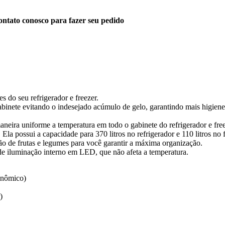
ntato conosco para fazer seu pedido
 do seu refrigerador e freezer.
abinete evitando o indesejado acúmulo de gelo, garantindo mais higiene
neira uniforme a temperatura em todo o gabinete do refrigerador e free
a possui a capacidade para 370 litros no refrigerador e 110 litros no f
etão de frutas e legumes para você garantir a máxima organização.
 de iluminação interno em LED, que não afeta a temperatura.
onômico)
)