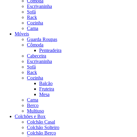
Cômoda
Escrivaninha
Sofá
Rack
Cozinha
Cama
Móveis
Guarda Roupas
Cômoda
Penteadeira
Cabeceira
Escrivaninha
Sofá
Rack
Cozinha
Balcão
Fruteira
Mesa
Cama
Berço
Multiuso
Colchões e Box
Colchão Casal
Colchão Solteiro
Colchão Berço