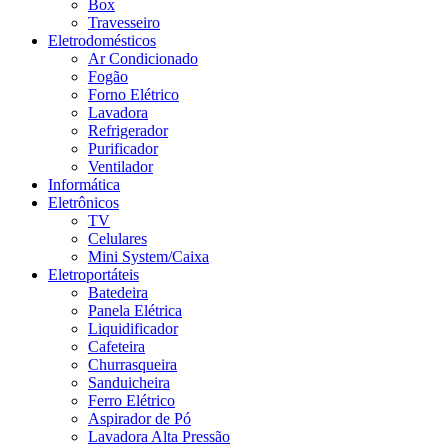
Box
Travesseiro
Eletrodomésticos
Ar Condicionado
Fogão
Forno Elétrico
Lavadora
Refrigerador
Purificador
Ventilador
Informática
Eletrônicos
TV
Celulares
Mini System/Caixa
Eletroportáteis
Batedeira
Panela Elétrica
Liquidificador
Cafeteira
Churrasqueira
Sanduicheira
Ferro Elétrico
Aspirador de Pó
Lavadora Alta Pressão