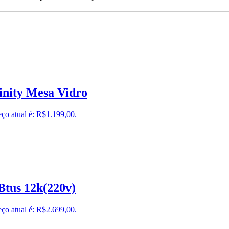
inity Mesa Vidro
ço atual é: R$1.199,00.
Btus 12k(220v)
ço atual é: R$2.699,00.