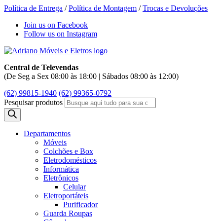
Política de Entrega
/
Política de Montagem
/
Trocas e Devoluções
Join us on Facebook
Follow us on Instagram
Central de Televendas
(De Seg a Sex 08:00 às 18:00 | Sábados 08:00 às 12:00)
(62) 99815-1940
(62) 99365-0792
Pesquisar produtos
Departamentos
Móveis
Colchões e Box
Eletrodomésticos
Informática
Eletrônicos
Celular
Eletroportáteis
Purificador
Guarda Roupas