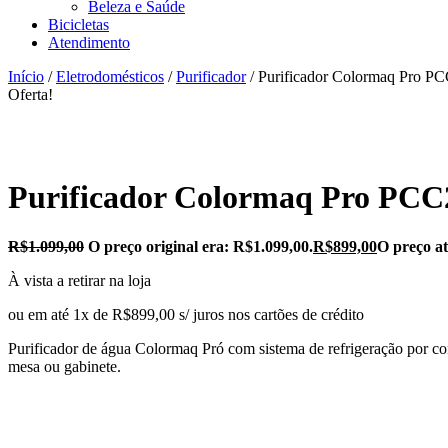
Beleza e Saúde
Bicicletas
Atendimento
Início
/
Eletrodomésticos
/
Purificador
/ Purificador Colormaq Pro 
Oferta!
Purificador Colormaq Pro PC
R$
1.099,00
O preço original era: R$1.099,00.
R$
899,00
O preço at
À vista a retirar na loja
ou em até 1x de R$899,00 s/ juros nos cartões de crédito
Purificador de água Colormaq Pró com sistema de refrigeração por comp
mesa ou gabinete.