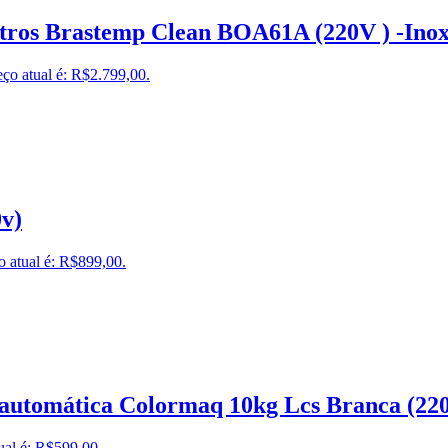
itros Brastemp Clean BOA61A (220V ) -Ino
ço atual é: R$2.799,00.
v)
o atual é: R$899,00.
automática Colormaq 10kg Lcs Branca (22
ual é: R$599,00.