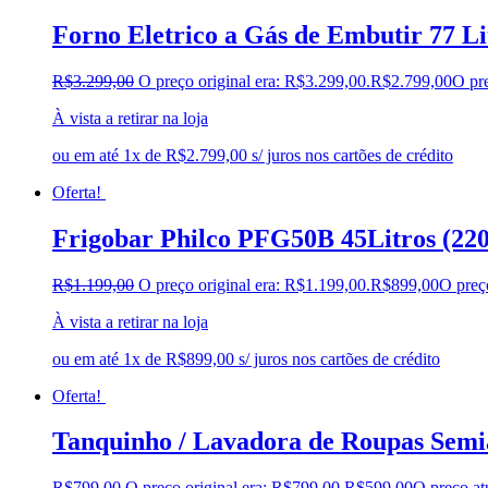
Forno Eletrico a Gás de Embutir 77 L
R$
3.299,00
O preço original era: R$3.299,00.
R$
2.799,00
O pre
À vista a retirar na loja
ou em até 1x de R$2.799,00 s/ juros nos cartões de crédito
Oferta!
Frigobar Philco PFG50B 45Litros (220
R$
1.199,00
O preço original era: R$1.199,00.
R$
899,00
O preç
À vista a retirar na loja
ou em até 1x de R$899,00 s/ juros nos cartões de crédito
Oferta!
Tanquinho / Lavadora de Roupas Semi
R$
799,00
O preço original era: R$799,00.
R$
599,00
O preço at