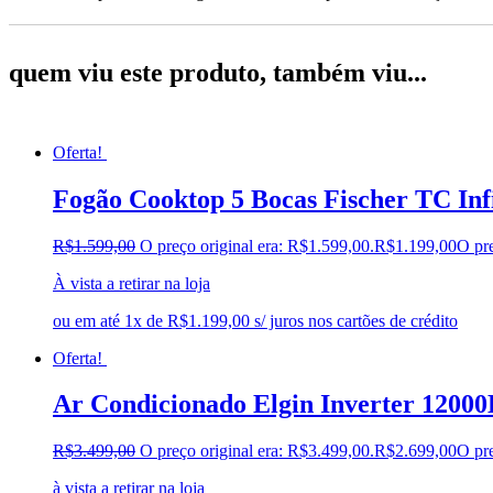
quem viu este produto, também viu...
Oferta!
Fogão Cooktop 5 Bocas Fischer TC Inf
R$
1.599,00
O preço original era: R$1.599,00.
R$
1.199,00
O pre
À vista a retirar na loja
ou em até 1x de R$1.199,00 s/ juros nos cartões de crédito
Oferta!
Ar Condicionado Elgin Inverter 12000
R$
3.499,00
O preço original era: R$3.499,00.
R$
2.699,00
O pre
à vista a retirar na loja