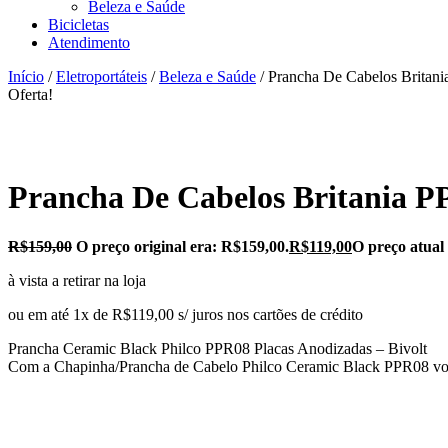
Beleza e Saúde
Bicicletas
Atendimento
Início
/
Eletroportáteis
/
Beleza e Saúde
/ Prancha De Cabelos Britan
Oferta!
Prancha De Cabelos Britania P
R$
159,00
O preço original era: R$159,00.
R$
119,00
O preço atual
à vista a retirar na loja
ou em até 1x de R$119,00 s/ juros nos cartões de crédito
Prancha Ceramic Black Philco PPR08 Placas Anodizadas – Bivolt
Com a Chapinha/Prancha de Cabelo Philco Ceramic Black PPR08 você es