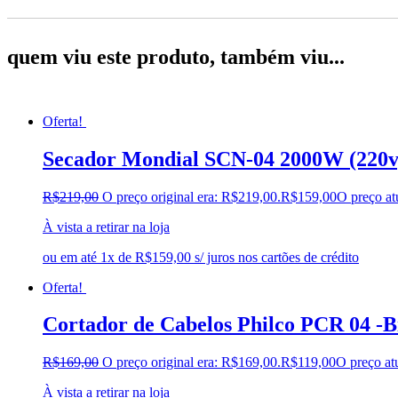
quem viu este produto, também viu...
Oferta!
Secador Mondial SCN-04 2000W (220v
R$
219,00
O preço original era: R$219,00.
R$
159,00
O preço at
À vista a retirar na loja
ou em até 1x de R$159,00 s/ juros nos cartões de crédito
Oferta!
Cortador de Cabelos Philco PCR 04 -B
R$
169,00
O preço original era: R$169,00.
R$
119,00
O preço at
À vista a retirar na loja