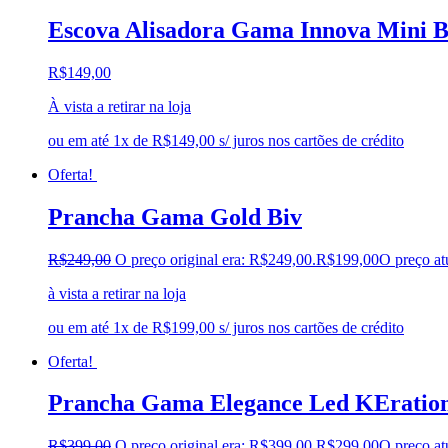
Escova Alisadora Gama Innova Mini B
R$
149,00
À vista a retirar na loja
ou em até 1x de R$149,00 s/ juros nos cartões de crédito
Oferta!
Prancha Gama Gold Biv
R$
249,00
O preço original era: R$249,00.
R$
199,00
O preço at
à vista a retirar na loja
ou em até 1x de R$199,00 s/ juros nos cartões de crédito
Oferta!
Prancha Gama Elegance Led KEration
R$
399,00
O preço original era: R$399,00.
R$
299,00
O preço at