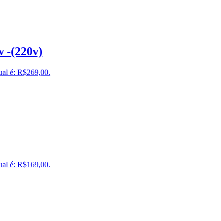
 -(220v)
ual é: R$269,00.
ual é: R$169,00.