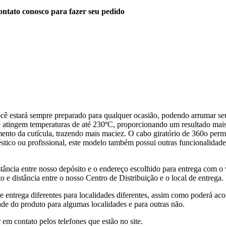
ntato conosco para fazer seu pedido
stará sempre preparado para qualquer ocasião, podendo arrumar seu cab
 atingem temperaturas de até 230ºC, proporcionando um resultado mais l
mento da cutícula, trazendo mais maciez. O cabo giratório de 360o per
tico ou profissional, este modelo também possui outras funcionalidade
tância entre nosso depósito e o endereço escolhido para entrega com o 
 e distância entre o nosso Centro de Distribuição e o local de entrega.
de entrega diferentes para localidades diferentes, assim como poderá ac
ade do produto para algumas localidades e para outras não.
 em contato pelos telefones que estão no site.