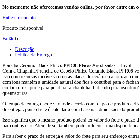
No momento não oferecemos vendas online, por favor entre em co
Entre em contato
Produto indisponível
Britânia
Descrição
Política de Entrega
Prancha Ceramic Black Philco PPR08 Placas Anodizadas – Bivolt
Com a Chapinha/Prancha de Cabelo Philco Ceramic Black PPR08 você e
isso com recursos incríveis como as placas de cerâmica anodizada que
com íons mantém a umidade natural dos fios e contribuí para o fecha
contar com suporte para pendurar a chapinha. Indicado para uso domés
queimaduras.
O tempo de entrega pode variar de acordo com o tipo de produto e dis
de entrega, pois o frete é calculado com base nas dimensões do produto
Isso significa que o mesmo produto poderá ter valor do frete e prazo 
para outras não. Além disso, também pode influenciar na disponibilid
Para saber o prazo de entrega e valor do frete para seu endereço entrar