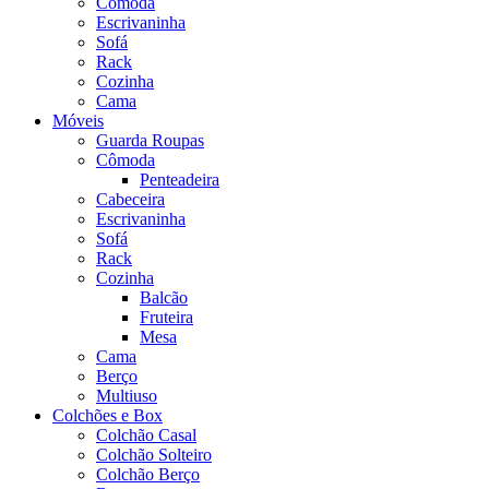
Cômoda
Escrivaninha
Sofá
Rack
Cozinha
Cama
Móveis
Guarda Roupas
Cômoda
Penteadeira
Cabeceira
Escrivaninha
Sofá
Rack
Cozinha
Balcão
Fruteira
Mesa
Cama
Berço
Multiuso
Colchões e Box
Colchão Casal
Colchão Solteiro
Colchão Berço