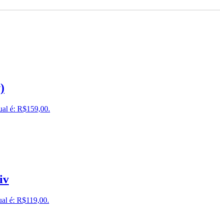
)
ual é: R$159,00.
iv
ual é: R$119,00.