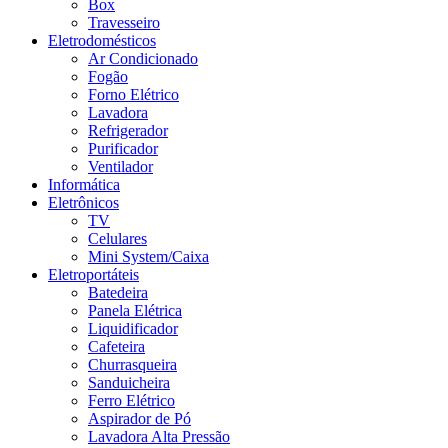
Box
Travesseiro
Eletrodomésticos
Ar Condicionado
Fogão
Forno Elétrico
Lavadora
Refrigerador
Purificador
Ventilador
Informática
Eletrônicos
TV
Celulares
Mini System/Caixa
Eletroportáteis
Batedeira
Panela Elétrica
Liquidificador
Cafeteira
Churrasqueira
Sanduicheira
Ferro Elétrico
Aspirador de Pó
Lavadora Alta Pressão