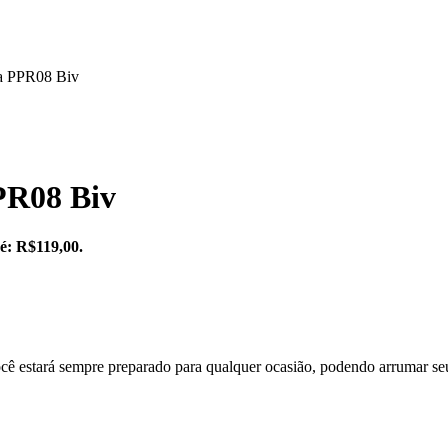
ia PPR08 Biv
PR08 Biv
 é: R$119,00.
tará sempre preparado para qualquer ocasião, podendo arrumar seu cab