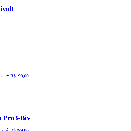
ivolt
ual é: R$199,00.
 Pro3-Biv
ual é: R$299,00.