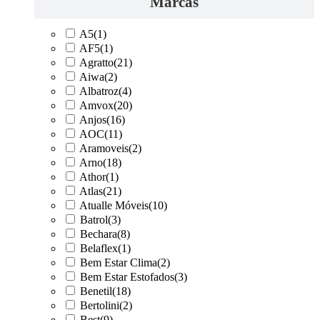
Marcas
A5
(1)
AF5
(1)
Agratto
(21)
Aiwa
(2)
Albatroz
(4)
Amvox
(20)
Anjos
(16)
AOC
(11)
Aramoveis
(2)
Arno
(18)
Athor
(1)
Atlas
(21)
Atualle Móveis
(10)
Batrol
(3)
Bechara
(8)
Belaflex
(1)
Bem Estar Clima
(2)
Bem Estar Estofados
(3)
Benetil
(18)
Bertolini
(2)
Best
(9)