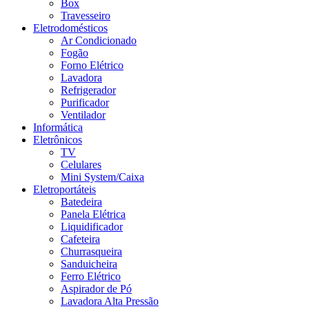
Box
Travesseiro
Eletrodomésticos
Ar Condicionado
Fogão
Forno Elétrico
Lavadora
Refrigerador
Purificador
Ventilador
Informática
Eletrônicos
TV
Celulares
Mini System/Caixa
Eletroportáteis
Batedeira
Panela Elétrica
Liquidificador
Cafeteira
Churrasqueira
Sanduicheira
Ferro Elétrico
Aspirador de Pó
Lavadora Alta Pressão