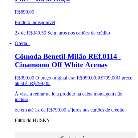
R$
699,00
Produto indisponível
2x de
R$
349,50
Sem juros nos cartões de crédito
Oferta!
Cômoda Benetil Milão REf.0114 -
Cinamomo Off White Arenas
R$
999,00
O preço original era: R$999,00.
R$
799,00
O preço
atual é: R$799,00.
À vista a retirar na loja produto na caixa montagem não
inclusa
ou em até 1x de R$799,00 s/ juros nos cartões de crédito
Filtro do HUSKY