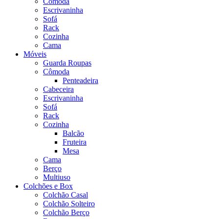
Cômoda
Escrivaninha
Sofá
Rack
Cozinha
Cama
Móveis
Guarda Roupas
Cômoda
Penteadeira
Cabeceira
Escrivaninha
Sofá
Rack
Cozinha
Balcão
Fruteira
Mesa
Cama
Berço
Multiuso
Colchões e Box
Colchão Casal
Colchão Solteiro
Colchão Berço