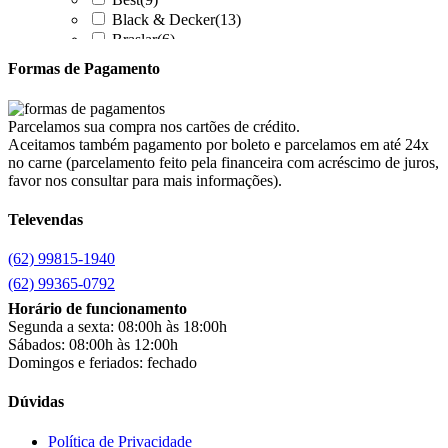
Black & Decker
(13)
Braslar
(6)
Brastemp
(20)
Formas de Pagamento
Britânia
(52)
cadence
(41)
Cairu
(7)
Parcelamos sua compra nos cartões de crédito.
Canaã Moveis
(0)
Aceitamos também pagamento por boleto e parcelamos em até 24x
Canaã Móveis
(2)
no carne (parcelamento feito pela financeira com acréscimo de juros,
Carioca Móveis
(8)
favor nos consultar para mais informações).
Cemaf
(1)
Televendas
Chamalar
(6)
Chamalux
(3)
(62) 99815-1940
Clarice
(13)
clock
(1)
(62) 99365-0792
Colibri
(11)
Horário de funcionamento
Colli
(53)
Segunda a sexta: 08:00h às 18:00h
Colormaq
(43)
Sábados: 08:00h às 12:00h
Companhia do Estofado
(3)
Domingos e feriados: fechado
Completa
(2)
Consul
(43)
Dúvidas
Continental
(2)
Cotherm
(2)
Política de Privacidade