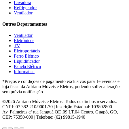
Hisense
(2)
Lavadora
Hot Sat
(6)
Refrigerador
HP
(1)
Ventilador
Itatiaia
(2)
Outros Departamentos
JB BECHARA
(2)
JBL
(5)
Ventilador
Kaiki Móveis
(2)
Eletrônicos
KAMABEL
(6)
TV
Kaslianc
(3)
Eletroportáteis
kasper
(2)
Ferro Elétrico
Kaza
(1)
Liquidificador
Leifer
(4)
Panela Elétrica
Lenoxx
(13)
Informática
Leppos
(0)
*Preços e condições de pagamento exclusivos para Televendas e
Level
(3)
loja física da Adriano Móveis e Eletros, podendo sofrer alterações
LG
(8)
sem prévia notificação.
Libell
(6)
Linea brasil
(29)
©2026 Adriano Móveis e Eletros. Todos os direitos reservados.
Lopas
(2)
CNPJ: 07.382.210/0001-30 | Inscrição Estadual: 103892800
Lukaliam
(8)
Av. Palmeiras c/ rua Jaraguá QD.09 LT.04 Centro, Guapó, GO,
Madetec
(7)
CEP: 75350-000 | Telefone: (62) 99815-1940
Madine
(4)
Mallory
(6)