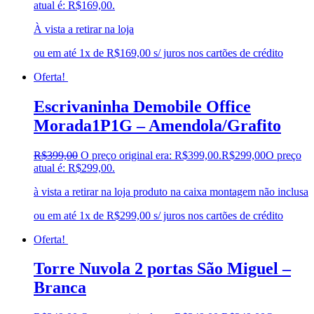
atual é: R$169,00.
À vista a retirar na loja
ou em até 1x de R$169,00 s/ juros nos cartões de crédito
Oferta!
Escrivaninha Demobile Office
Morada1P1G – Amendola/Grafito
R$
399,00
O preço original era: R$399,00.
R$
299,00
O preço
atual é: R$299,00.
à vista a retirar na loja produto na caixa montagem não inclusa
ou em até 1x de R$299,00 s/ juros nos cartões de crédito
Oferta!
Torre Nuvola 2 portas São Miguel –
Branca