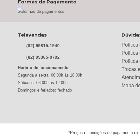
Formas de Pagamento
Belaflex
(1)
Bem Estar Clima
(2)
Bem Estar Estofados
(3)
Benetil
(18)
Televendas
Dúvida
Bertolini
(2)
Política
(62) 99815-1940
Best
(9)
Política
(62) 99365-0792
Polític
Black & Decker
(13)
Horário de funcionamento
Trocas 
Braslar
(6)
Segunda a sexta: 08:00h às 18:00h
Atendim
Brastemp
(20)
Sábados: 08:00h às 12:00h
Mapa do
Domingos e feriados: fechado
Britânia
(52)
cadence
(41)
Cairu
(7)
Canaã Moveis
(0)
Canaã Móveis
(2)
*Preços e condições de pagamento exclu