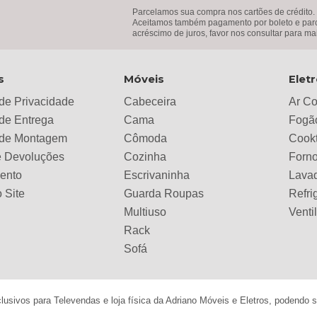
Parcelamos sua compra nos cartões de crédito.
Aceitamos também pagamento por boleto e parce
acréscimo de juros, favor nos consultar para ma
s
Móveis
Elet
 de Privacidade
Cabeceira
Ar C
 de Entrega
Cama
Fogã
a de Montagem
Cômoda
Cook
e Devoluções
Cozinha
Forno
ento
Escrivaninha
Lava
 Site
Guarda Roupas
Refri
Multiuso
Venti
Rack
Sofá
sivos para Televendas e loja física da Adriano Móveis e Eletros, podendo so