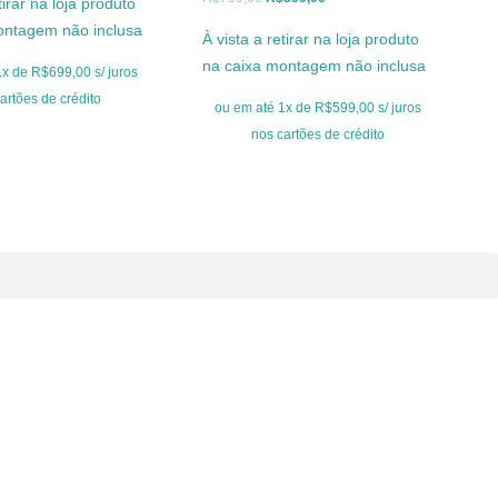
tirar na loja produto
ginal
atual
preço
preço
ontagem não inclusa
À vista a retirar na loja produto
:
é:
original
atual
na caixa montagem não inclusa
899,00.
R$699,00.
x de R$699,00 s/ juros
era:
é:
artões de crédito
R$799,00.
R$599,00.
ou em até 1x de R$599,00 s/ juros
nos cartões de crédito