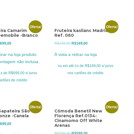
Oferta!
Oferta!
ira Camarim
Fruteira kaslianc Madrid
Demobile -Branco
Ref. 060
O
O
O
699,00
R$
249,00
R$
169,00
eço
preço
preço
preço
tirar na loja produto
À vista a retirar na loja
ginal
atual
original
atual
ontagem não inclusa
:
é:
era:
é:
ou em até 1x de R$169,00 s/ juros
899,00.
R$699,00.
R$249,00.
R$169,00.
x de R$699,00 s/ juros
nos cartões de crédito
artões de crédito
Oferta!
Oferta!
apateira São
Cômoda Benetil New
onze -Canela
Florença Ref.0134-
Cinamomo Off White
O
699,00
Arenas
eço
preço
O
O
R$
799,00
R$
599,00