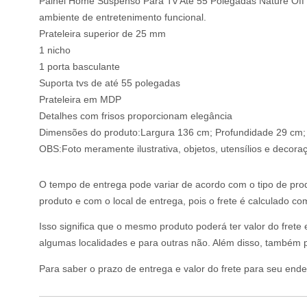
Painel Home Suspenso Para Tv Até 55 Polegadas Nature Off W
ambiente de entretenimento funcional.
Prateleira superior de 25 mm
1 nicho
1 porta basculante
Suporta tvs de até 55 polegadas
Prateleira em MDP
Detalhes com frisos proporcionam elegância
Dimensões do produto:Largura 136 cm; Profundidade 29 cm; 
OBS:Foto meramente ilustrativa, objetos, utensílios e decora
O tempo de entrega pode variar de acordo com o tipo de prod
produto e com o local de entrega, pois o frete é calculado c
Isso significa que o mesmo produto poderá ter valor do frete
algumas localidades e para outras não. Além disso, também p
Para saber o prazo de entrega e valor do frete para seu ende