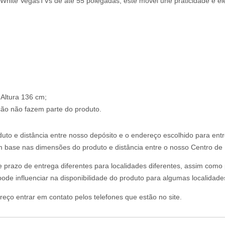
hite VegasTVs de até 55 polegadas, este móvel une praticidade e ele
Altura 136 cm;
ção não fazem parte do produto.
uto e distância entre nosso depósito e o endereço escolhido para ent
om base nas dimensões do produto e distância entre o nosso Centro de D
 e prazo de entrega diferentes para localidades diferentes, assim com
ode influenciar na disponibilidade do produto para algumas localidade
reço entrar em contato pelos telefones que estão no site.