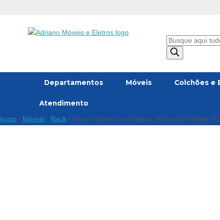
Oferta!
Pesquisar
produtos
Departamentos
Móveis
Colchões e 
Atendimento
Início
/
Móveis
/
Rack
/ Painel Home Linea Vegas -Nature/Off White (Tv