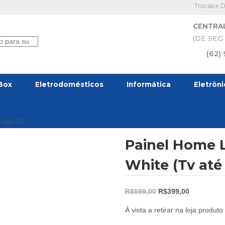
Trocas e 
CENTRA
(DE SEG 
(62)
Box
Eletrodomésticos
Informática
Eletrôn
 até 55“)
Painel Home L
White (Tv até
O
O
R$
599,00
R$
399,00
preço
preço
À vista a retirar na loja produ
original
atual