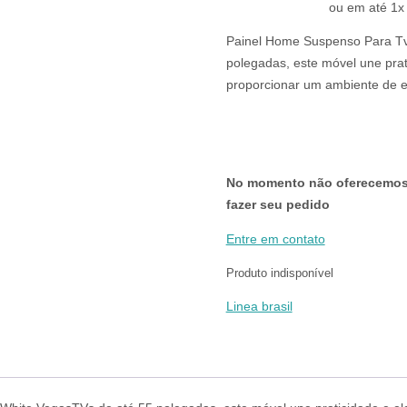
era:
é:
ou em até 1x 
R$599,00.
R$399,00.
Painel Home Suspenso Para Tv
polegadas, este móvel une prat
proporcionar um ambiente de e
No momento não oferecemos v
fazer seu pedido
Entre em contato
Produto indisponível
Linea brasil