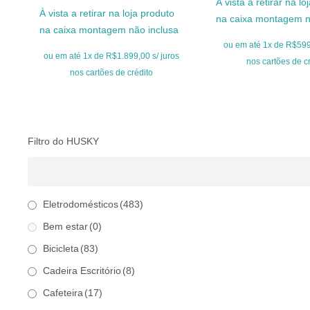
À vista a retirar na l
preço
preço
original
atua
À vista a retirar na loja produto
na caixa montagem n
original
atual
era:
é:
na caixa montagem não inclusa
era:
é:
R$799,00.
R$59
ou em até 1x de R$599,
R$2.499,00.
R$1.899,00.
ou em até 1x de R$1.899,00 s/ juros
nos cartões de c
nos cartões de crédito
Filtro do HUSKY
Eletrodomésticos
(483)
Bem estar
(0)
Bicicleta
(83)
Cadeira Escritório
(8)
Cafeteira
(17)