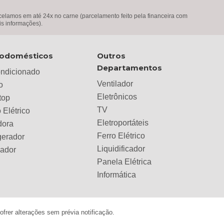
lamos em até 24x no carne (parcelamento feito pela financeira com
is informações).
rodomésticos
Outros
Departamentos
ondicionado
Ventilador
o
Eletrônicos
top
TV
 Elétrico
Eletroportáteis
dora
Ferro Elétrico
gerador
Liquidificador
lador
Panela Elétrica
Informática
frer alterações sem prévia notificação.