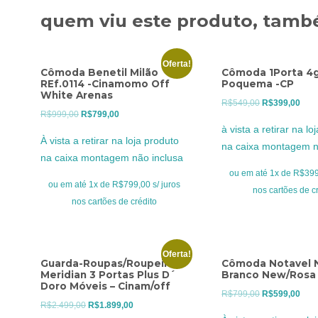
quem viu este produto, també
Oferta!
Cômoda Benetil Milão
Cômoda 1Porta 4
REf.0114 -Cinamomo Off
Poquema -CP
White Arenas
O
O
R$
549,00
R$
399,00
O
O
R$
999,00
R$
799,00
preço
preç
à vista a retirar na lo
preço
preço
original
atua
À vista a retirar na loja produto
na caixa montagem n
original
atual
era:
é:
na caixa montagem não inclusa
era:
é:
R$549,00.
R$39
ou em até 1x de R$399,
R$999,00.
R$799,00.
ou em até 1x de R$799,00 s/ juros
nos cartões de c
nos cartões de crédito
Oferta!
Guarda-Roupas/Roupeiro
Cômoda Notavel N
Meridian 3 Portas Plus D´
Branco New/Rosa
Doro Móveis – Cinam/off
O
O
R$
799,00
R$
599,00
O
O
R$
2.499,00
R$
1.899,00
preço
preç