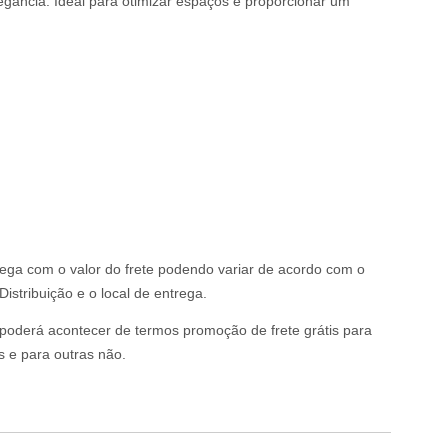
gância. Ideal para otimizar espaços e proporcionar um
rega com o valor do frete podendo variar de acordo com o
istribuição e o local de entrega.
o poderá acontecer de termos promoção de frete grátis para
s e para outras não.