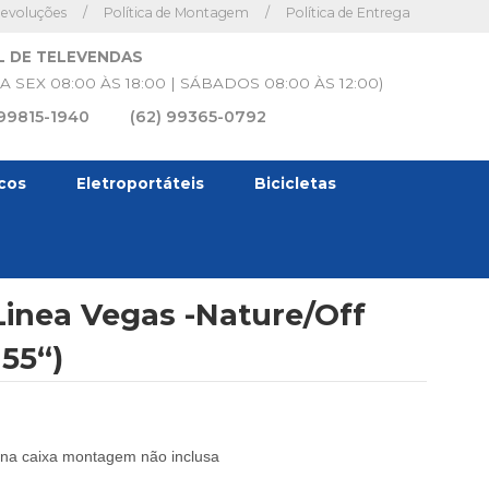
Devoluções
/
Política de Montagem
/
Política de Entrega
L DE TELEVENDAS
A SEX 08:00 ÀS 18:00 | SÁBADOS 08:00 ÀS 12:00)
 99815-1940
(62) 99365-0792
icos
Eletroportáteis
Bicicletas
inea Vegas -Nature/Off
 55“)
to na caixa montagem não inclusa