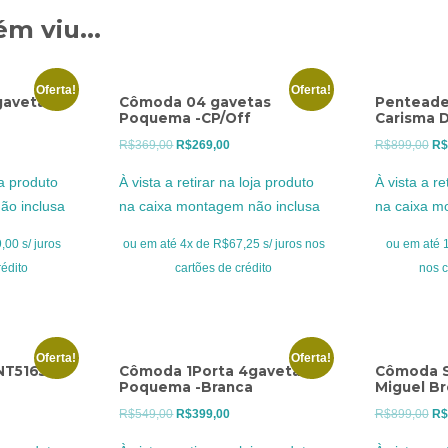
m viu...
Oferta!
Oferta!
gavetas
Cômoda 04 gavetas
Penteade
Poquema -CP/Off
Carisma 
O
O
O
R$
369,00
R$
269,00
R$
899,00
R$
o
preço
preço
pr
ja produto
À vista a retirar na loja produto
À vista a re
l
original
atual
ori
ão inclusa
na caixa montagem não inclusa
na caixa m
era:
é:
era
9,00.
R$369,00.
R$269,00.
R$
00 s/ juros
ou em até 4x de R$67,25 s/ juros nos
ou em até 1
rédito
cartões de crédito
nos c
Oferta!
Oferta!
T5165 –
Cômoda 1Porta 4gavetas
Cômoda S
Poquema -Branca
Miguel Br
O
O
O
R$
549,00
R$
399,00
R$
899,00
R$
o
preço
preço
pr