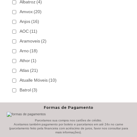
Albatroz
(4)
Amvox
(20)
Anjos
(16)
AOC
(11)
Aramoveis
(2)
Arno
(18)
Athor
(1)
Atlas
(21)
Atualle Móveis
(10)
Batrol
(3)
Bechara
(8)
Formas de Pagamento
Belaflex
(1)
Bem Estar Clima
(2)
Parcelamos sua compra nos cartões de crédito.
Aceitamos também pagamento por boleto e parcelamos em até 24x no carne
(parcelamento feito pela financeira com acréscimo de juros, favor nos consultar para
Bem Estar Estofados
(3)
mais informações).