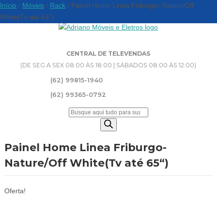
Início
/
Móveis
/
Rack
/ Painel Home Linea Friburgo- Nature/Off
White(Tv até 65“)
CENTRAL DE TELEVENDAS
(DE SEG A SEX 08:00 ÀS 18:00 | SÁBADOS 08:00 ÀS 12:00)
(62) 99815-1940
(62) 99365-0792
Pesquisar
produtos
Painel Home Linea Friburgo-
Nature/Off White(Tv até 65“)
Oferta!