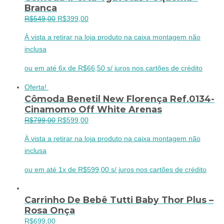
Branca
O
O
R$
549,00
R$
399,00
preço
preço
À vista a retirar na loja produto na caixa montagem não
original
atual
inclusa
era:
é:
R$549,00.
R$399,00.
ou em até 6x de R$66,50 s/ juros nos cartões de crédito
Oferta!
Cômoda Benetil New Florença Ref.0134-
Cinamomo Off White Arenas
O
O
R$
799,00
R$
599,00
preço
preço
À vista a retirar na loja produto na caixa montagem não
original
atual
inclusa
era:
é:
R$799,00.
R$599,00.
ou em até 1x de R$599,00 s/ juros nos cartões de crédito
Carrinho De Bebê Tutti Baby Thor Plus –
Rosa Onça
R$
699,00