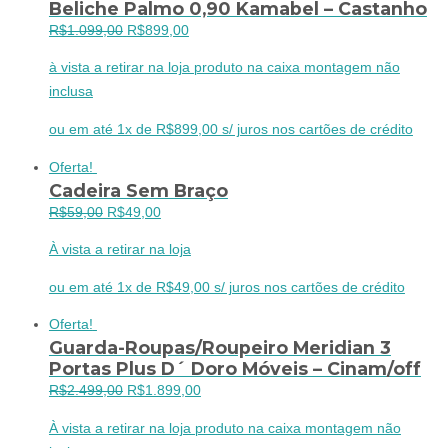
Beliche Palmo 0,90 Kamabel – Castanho
O
O
R$
1.099,00
R$
899,00
preço
preço
à vista a retirar na loja produto na caixa montagem não
original
atual
inclusa
era:
é:
R$1.099,00.
R$899,00.
ou em até 1x de R$899,00 s/ juros nos cartões de crédito
Oferta!
Cadeira Sem Braço
O
O
R$
59,00
R$
49,00
preço
preço
À vista a retirar na loja
original
atual
era:
é:
ou em até 1x de R$49,00 s/ juros nos cartões de crédito
R$59,00.
R$49,00.
Oferta!
Guarda-Roupas/Roupeiro Meridian 3
Portas Plus D´ Doro Móveis – Cinam/off
O
O
R$
2.499,00
R$
1.899,00
preço
preço
À vista a retirar na loja produto na caixa montagem não
original
atual