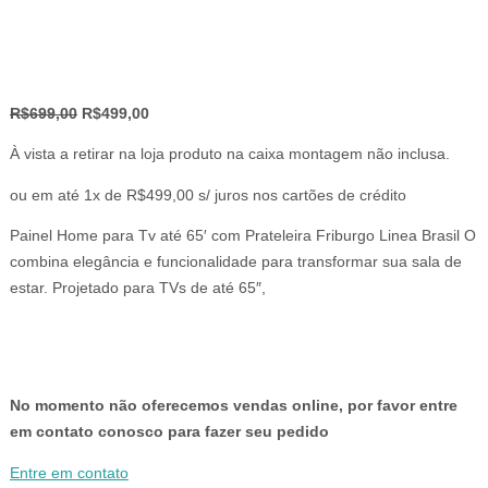
O
O
R$
699,00
R$
499,00
preço
preço
À vista a retirar na loja produto na caixa montagem não inclusa.
original
atual
era:
é:
ou em até 1x de R$499,00 s/ juros nos cartões de crédito
R$699,00.
R$499,00.
Painel Home para Tv até 65′ com Prateleira Friburgo Linea Brasil O
combina elegância e funcionalidade para transformar sua sala de
estar. Projetado para TVs de até 65″,
No momento não oferecemos vendas online, por favor entre
em contato conosco para fazer seu pedido
Entre em contato