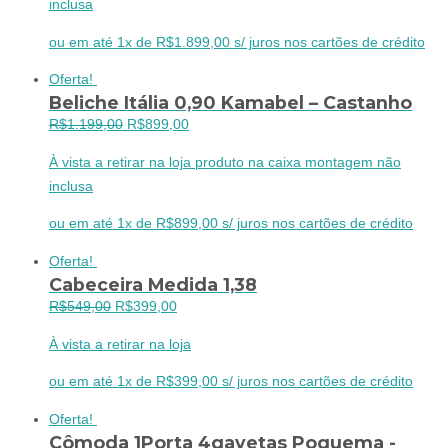
inclusa
era:
é:
R$2.499,00.
R$1.899,00.
ou em até 1x de R$1.899,00 s/ juros nos cartões de crédito
Oferta!
Beliche Itália 0,90 Kamabel – Castanho
O
O
R$
1.199,00
R$
899,00
preço
preço
À vista a retirar na loja produto na caixa montagem não
original
atual
inclusa
era:
é:
R$1.199,00.
R$899,00.
ou em até 1x de R$899,00 s/ juros nos cartões de crédito
Oferta!
Cabeceira Medida 1,38
O
O
R$
549,00
R$
399,00
preço
preço
À vista a retirar na loja
original
atual
era:
é:
ou em até 1x de R$399,00 s/ juros nos cartões de crédito
R$549,00.
R$399,00.
Oferta!
Cômoda 1Porta 4gavetas Poquema -