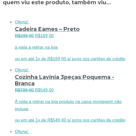
quem viu este produto, também viu...
Oferta!
Cadeira Eames – Preto
O
O
R$
249,00
R$
169,00
preço
preço
à vista a retirar na loja
original
atual
era:
é:
ou em até 1x de R$169,00 s/ juros nos cartões de crédito
R$249,00.
R$169,00.
Oferta!
Cozinha Lavínia 3peças Poquema -
Branca
O
O
R$
799,00
R$
549,00
preço
preço
À vista a retirar na loja produto na caixa montagem não
original
atual
inclusa
era:
é:
R$799,00.
R$549,00.
ou em até 1x de R$549,00 s/ juros nos cartões de crédito
Oferta!