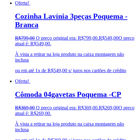
Oferta!
Cozinha Lavínia 3peças Poquema -
Branca
R$
799,00
O preço original era: R$799,00.
R$
549,00
O preço
atual é: R$549,00.
À vista a retirar na loja produto na caixa montagem não
inclusa
ou em até 1x de R$549,00 s/ juros nos cartões de crédito
Oferta!
Cômoda 04gavetas Poquema -CP
R$
369,00
O preço original era: R$369,00.
R$
269,00
O preço
atual é: R$269,00.
À vista a retirar na loja produto na caixa montagem não
inclusa