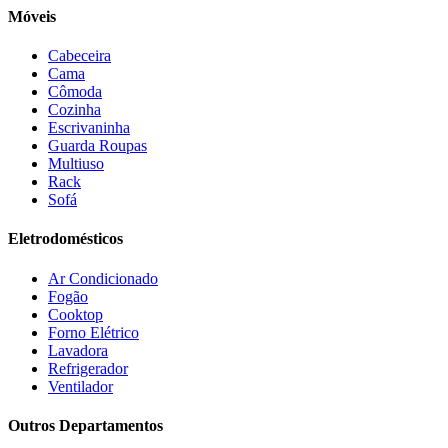
Duo Plast
(4)
Móveis
Electrolux
(21)
Elgin
(10)
Cabeceira
Esmaltec
(4)
Cama
Estilofer
(2)
Cômoda
Estofados Leppos
(1)
Cozinha
Estofados solar
(9)
Escrivaninha
Fischer
(13)
Guarda Roupas
Multiuso
Fogatti
(9)
Rack
Gama
(26)
Sofá
Gazin
(2)
Gelius
(5)
Eletrodomésticos
Giga
(3)
GMT
(5)
Ar Condicionado
Gree
(3)
Fogão
HB Móveis
(2)
Cooktop
Henn
(2)
Forno Elétrico
Hisense
(2)
Lavadora
Hot Sat
(6)
Refrigerador
HP
(1)
Ventilador
Itatiaia
(2)
Outros Departamentos
JB BECHARA
(2)
JBL
(5)