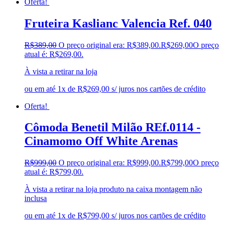
Oferta!
Fruteira Kaslianc Valencia Ref. 040
R$
389,00
O preço original era: R$389,00.
R$
269,00
O preço
atual é: R$269,00.
À vista a retirar na loja
ou em até 1x de R$269,00 s/ juros nos cartões de crédito
Oferta!
Cômoda Benetil Milão REf.0114 -
Cinamomo Off White Arenas
R$
999,00
O preço original era: R$999,00.
R$
799,00
O preço
atual é: R$799,00.
À vista a retirar na loja produto na caixa montagem não
inclusa
ou em até 1x de R$799,00 s/ juros nos cartões de crédito