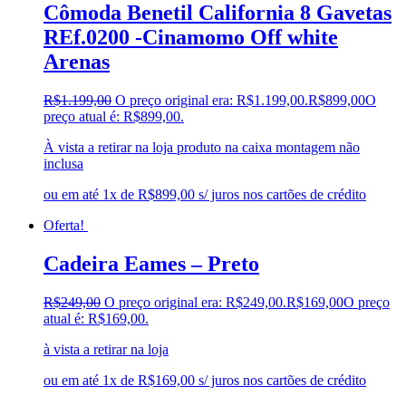
Cômoda Benetil California 8 Gavetas
REf.0200 -Cinamomo Off white
Arenas
R$
1.199,00
O preço original era: R$1.199,00.
R$
899,00
O
preço atual é: R$899,00.
À vista a retirar na loja produto na caixa montagem não
inclusa
ou em até 1x de R$899,00 s/ juros nos cartões de crédito
Oferta!
Cadeira Eames – Preto
R$
249,00
O preço original era: R$249,00.
R$
169,00
O preço
atual é: R$169,00.
à vista a retirar na loja
ou em até 1x de R$169,00 s/ juros nos cartões de crédito