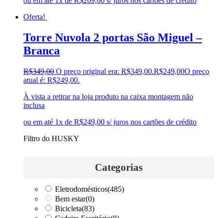
ou em até 1x de R$269,00 s/ juros nos cartões de crédito
Oferta!
Torre Nuvola 2 portas São Miguel –
Branca
R$
349,00
O preço original era: R$349,00.
R$
249,00
O preço
atual é: R$249,00.
À vista a retirar na loja produto na caixa montagem não
inclusa
ou em até 1x de R$249,00 s/ juros nos cartões de crédito
Filtro do HUSKY
Categorias
Eletrodomésticos
(485)
Bem estar
(0)
Bicicleta
(83)