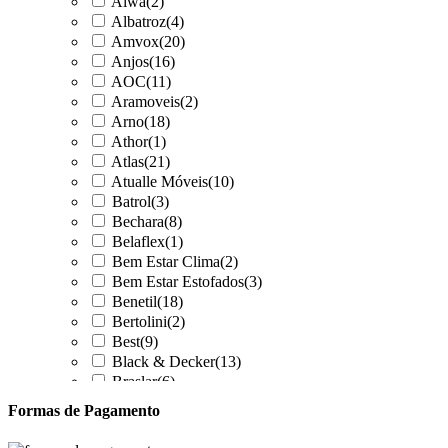
Aiwa
(2)
Albatroz
(4)
Amvox
(20)
Anjos
(16)
AOC
(11)
Aramoveis
(2)
Arno
(18)
Athor
(1)
Atlas
(21)
Atualle Móveis
(10)
Batrol
(3)
Bechara
(8)
Belaflex
(1)
Bem Estar Clima
(2)
Bem Estar Estofados
(3)
Benetil
(18)
Bertolini
(2)
Best
(9)
Black & Decker
(13)
Braslar
(6)
Brastemp
(20)
Formas de Pagamento
Britânia
(52)
cadence
(41)