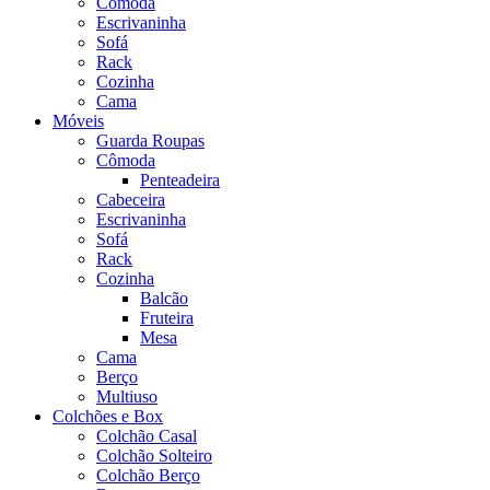
Cômoda
Escrivaninha
Sofá
Rack
Cozinha
Cama
Móveis
Guarda Roupas
Cômoda
Penteadeira
Cabeceira
Escrivaninha
Sofá
Rack
Cozinha
Balcão
Fruteira
Mesa
Cama
Berço
Multiuso
Colchões e Box
Colchão Casal
Colchão Solteiro
Colchão Berço