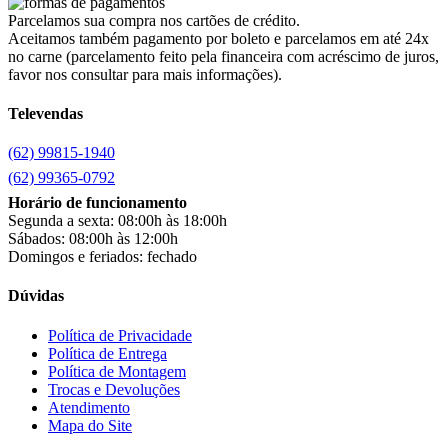
Cairu
(7)
Parcelamos sua compra nos cartões de crédito.
Canaã Moveis
(0)
Aceitamos também pagamento por boleto e parcelamos em até 24x
Canaã Móveis
(2)
no carne (parcelamento feito pela financeira com acréscimo de juros,
Carioca Móveis
(8)
favor nos consultar para mais informações).
Cemaf
(1)
Televendas
Chamalar
(6)
Chamalux
(3)
(62) 99815-1940
Clarice
(15)
clock
(1)
(62) 99365-0792
Colibri
(11)
Horário de funcionamento
Colli
(53)
Segunda a sexta: 08:00h às 18:00h
Colormaq
(43)
Sábados: 08:00h às 12:00h
Companhia do Estofado
(3)
Domingos e feriados: fechado
Completa
(2)
Consul
(43)
Dúvidas
Continental
(2)
Cotherm
(2)
Política de Privacidade
Política de Entrega
D' Doro Móveis
(9)
Política de Montagem
Dako
(23)
Trocas e Devoluções
Demóbile
(13)
Atendimento
Dômina
(2)
Mapa do Site
Doripel
(14)