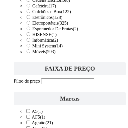
Cadeira Escritório
(8)
Cafeteira
(17)
Colchões e Box
(122)
Eletrônicos
(128)
Eletroportáteis
(325)
Espremedor De Frutas
(2)
HISENSE
(1)
Informática
(2)
Mini System
(14)
Móveis
(593)
FAIXA DE PREÇO
Filtro de preço
Marcas
A5
(1)
AF5
(1)
Agratto
(21)