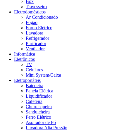
Box
Travesseiro
Eletrodomésticos
Ar Condicionado
Fogão
Forno Elétrico
Lavadora
Refrigerador
Purificador
Ventilador
Informática
Eletrônicos
TV
Celulares
Mini System/Caixa
Eletroportáteis
Batedeira
Panela Elétrica
Liquidificador
Cafeteira
Churrasqueira
Sanduicheira
Ferro Elétrico
Aspirador de Pó
Lavadora Alta Pressão