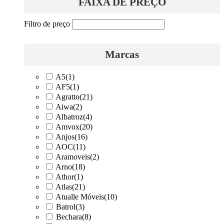
FAIXA DE PREÇO
Filtro de preço
Marcas
A5
(1)
AF5
(1)
Agratto
(21)
Aiwa
(2)
Albatroz
(4)
Amvox
(20)
Anjos
(16)
AOC
(11)
Aramoveis
(2)
Arno
(18)
Athor
(1)
Atlas
(21)
Atualle Móveis
(10)
Batrol
(3)
Bechara
(8)