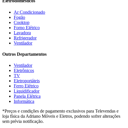
Eletrodomésticos
Giga
(3)
GMT
(5)
Ar Condicionado
Gree
(3)
Fogão
HB Móveis
(2)
Cooktop
Henn
(2)
Forno Elétrico
Hisense
(2)
Lavadora
Hot Sat
(6)
Refrigerador
HP
(1)
Ventilador
Itatiaia
(2)
Outros Departamentos
JB BECHARA
(2)
JBL
(5)
Ventilador
Kaiki Móveis
(2)
Eletrônicos
KAMABEL
(6)
TV
Kaslianc
(3)
Eletroportáteis
kasper
(2)
Ferro Elétrico
Kaza
(1)
Liquidificador
Leifer
(4)
Panela Elétrica
Lenoxx
(13)
Informática
Leppos
(0)
*Preços e condições de pagamento exclusivos para Televendas e
Level
(3)
loja física da Adriano Móveis e Eletros, podendo sofrer alterações
LG
(8)
sem prévia notificação.
Libell
(6)