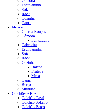
Cômoda
Escrivaninha
Sofá
Rack
Cozinha
Cama
Móveis
Guarda Roupas
Cômoda
Penteadeira
Cabeceira
Escrivaninha
Sofá
Rack
Cozinha
Balcão
Fruteira
Mesa
Cama
Berço
Multiuso
Colchões e Box
Colchão Casal
Colchão Solteiro
Colchão Berço