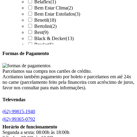
Belaflex
(1)
Bem Estar Clima
(2)
Bem Estar Estofados
(3)
Benetil
(18)
Bertolini
(2)
Best
(9)
Black & Decker
(13)
Braslar
(6)
Brastemp
(20)
Formas de Pagamento
Britânia
(52)
cadence
(41)
Cairu
(7)
Parcelamos sua compra nos cartões de crédito.
Canaã Moveis
(0)
Aceitamos também pagamento por boleto e parcelamos em até 24x
Canaã Móveis
(2)
no carne (parcelamento feito pela financeira com acréscimo de juros,
Carioca Móveis
(8)
favor nos consultar para mais informações).
Cemaf
(1)
Televendas
Chamalar
(6)
Chamalux
(3)
(62) 99815-1940
Clarice
(15)
clock
(1)
(62) 99365-0792
Colibri
(11)
Horário de funcionamento
Colli
(53)
Segunda a sexta: 08:00h às 18:00h
Colormaq
(43)