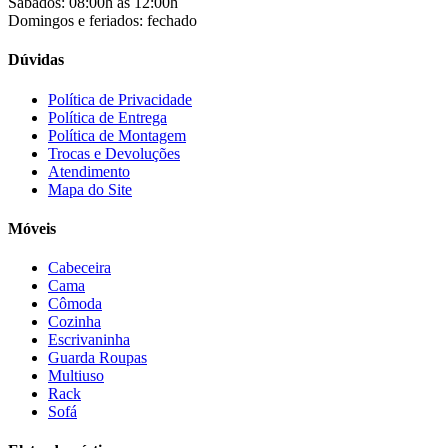
Sábados: 08:00h às 12:00h
Companhia do Estofado
(3)
Domingos e feriados: fechado
Completa
(2)
Consul
(43)
Dúvidas
Continental
(2)
Cotherm
(2)
Política de Privacidade
Política de Entrega
D' Doro Móveis
(9)
Política de Montagem
Dako
(23)
Trocas e Devoluções
Demóbile
(13)
Atendimento
Dômina
(2)
Mapa do Site
Doripel
(14)
Duo Plast
(4)
Móveis
Electrolux
(21)
Elgin
(10)
Cabeceira
Esmaltec
(4)
Cama
Estilofer
(2)
Cômoda
Estofados Leppos
(1)
Cozinha
Estofados solar
(9)
Escrivaninha
Fischer
(13)
Guarda Roupas
Multiuso
Fogatti
(9)
Rack
Gama
(26)
Sofá
Gazin
(2)
Gelius
(5)