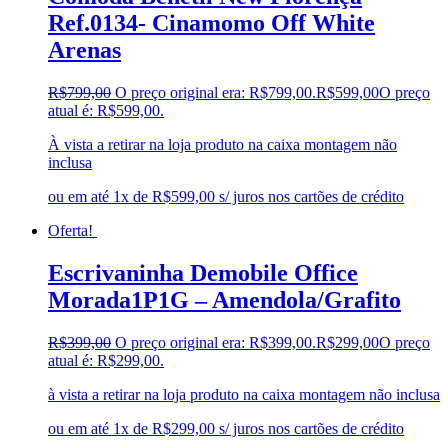
Ref.0134- Cinamomo Off White
Arenas
R$
799,00
O preço original era: R$799,00.
R$
599,00
O preço
atual é: R$599,00.
À vista a retirar na loja produto na caixa montagem não
inclusa
ou em até 1x de R$599,00 s/ juros nos cartões de crédito
Oferta!
Escrivaninha Demobile Office
Morada1P1G – Amendola/Grafito
R$
399,00
O preço original era: R$399,00.
R$
299,00
O preço
atual é: R$299,00.
à vista a retirar na loja produto na caixa montagem não inclusa
ou em até 1x de R$299,00 s/ juros nos cartões de crédito