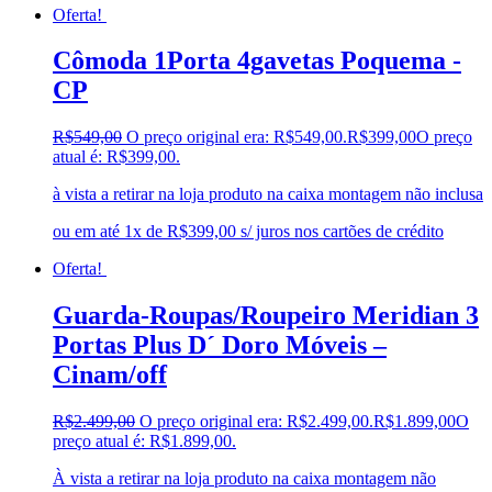
Oferta!
Cômoda 1Porta 4gavetas Poquema -
CP
R$
549,00
O preço original era: R$549,00.
R$
399,00
O preço
atual é: R$399,00.
à vista a retirar na loja produto na caixa montagem não inclusa
ou em até 1x de R$399,00 s/ juros nos cartões de crédito
Oferta!
Guarda-Roupas/Roupeiro Meridian 3
Portas Plus D´ Doro Móveis –
Cinam/off
R$
2.499,00
O preço original era: R$2.499,00.
R$
1.899,00
O
preço atual é: R$1.899,00.
À vista a retirar na loja produto na caixa montagem não