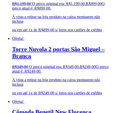
R$
1.199,00
O preço original era: R$1.199,00.
R$
899,00
O
preço atual é: R$899,00.
À vista a retirar na loja produto na caixa montagem não
inclusa
ou em até 1x de R$899,00 s/ juros nos cartões de crédito
Oferta!
Torre Nuvola 2 portas São Miguel –
Branca
R$
349,00
O preço original era: R$349,00.
R$
249,00
O preço
atual é: R$249,00.
À vista a retirar na loja produto na caixa montagem não
inclusa
ou em até 1x de R$249,00 s/ juros nos cartões de crédito
Oferta!
Cômoda Benetil New Florença