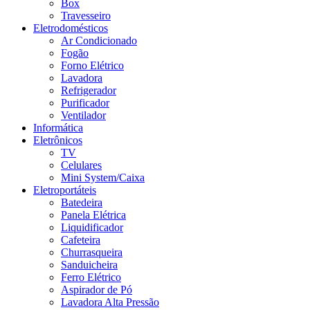
Box
Travesseiro
Eletrodomésticos
Ar Condicionado
Fogão
Forno Elétrico
Lavadora
Refrigerador
Purificador
Ventilador
Informática
Eletrônicos
TV
Celulares
Mini System/Caixa
Eletroportáteis
Batedeira
Panela Elétrica
Liquidificador
Cafeteira
Churrasqueira
Sanduicheira
Ferro Elétrico
Aspirador de Pó
Lavadora Alta Pressão