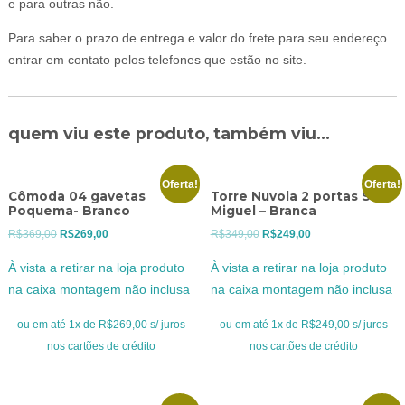
e para outras não.
Para saber o prazo de entrega e valor do frete para seu endereço
entrar em contato pelos telefones que estão no site.
quem viu este produto, também viu...
Oferta!
Oferta!
Cômoda 04 gavetas
Torre Nuvola 2 portas São
Poquema- Branco
Miguel – Branca
O
O
O
O
R$
369,00
R$
269,00
R$
349,00
R$
249,00
preço
preço
preço
preço
À vista a retirar na loja produto
À vista a retirar na loja produto
original
atual
original
atual
na caixa montagem não inclusa
na caixa montagem não inclusa
era:
é:
era:
é:
R$369,00.
R$269,00.
R$349,00.
R$249,00.
ou em até 1x de R$269,00 s/ juros
ou em até 1x de R$249,00 s/ juros
nos cartões de crédito
nos cartões de crédito