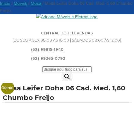
Início
/
Móveis
/
Mesa
/ Mesa Leifer Doha 06 Cad. Med. 1,60 Chumbo
Freijo
CENTRAL DE TELEVENDAS
(DE SEG A SEX 08:00 ÀS 18:00 | SÁBADOS 08:00 ÀS 12:00)
(62) 99815-1940
(62) 99365-0792
Pesquisar
produtos
Mesa Leifer Doha 06 Cad. Med. 1,60
Oferta!
Chumbo Freijo