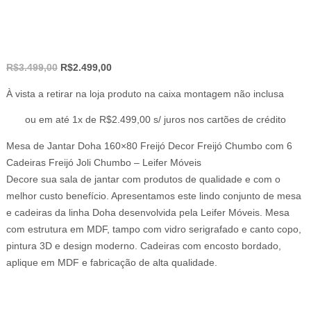
O
O
R$
3.499,00
R$
2.499,00
preço
preço
À vista a retirar na loja produto na caixa montagem não inclusa
original
atual
era:
é:
ou em até 1x de R$2.499,00 s/ juros nos cartões de crédito
R$3.499,00.
R$2.499,00.
Mesa de Jantar Doha 160×80 Freijó Decor Freijó Chumbo com 6
Cadeiras Freijó Joli Chumbo – Leifer Móveis
Decore sua sala de jantar com produtos de qualidade e com o
melhor custo benefício. Apresentamos este lindo conjunto de mesa
e cadeiras da linha Doha desenvolvida pela Leifer Móveis. Mesa
com estrutura em MDF, tampo com vidro serigrafado e canto copo,
pintura 3D e design moderno. Cadeiras com encosto bordado,
aplique em MDF e fabricação de alta qualidade.