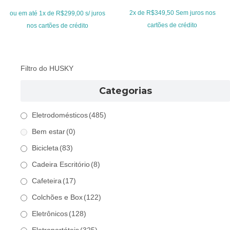
era:
é:
2x de
R$
349,50
Sem juros nos
ou em até 1x de R$299,00 s/ juros
R$399,00.
R$299,00.
cartões de crédito
nos cartões de crédito
Filtro do HUSKY
Categorias
Eletrodomésticos
(485)
Bem estar
(0)
Bicicleta
(83)
Cadeira Escritório
(8)
Cafeteira
(17)
Colchões e Box
(122)
Eletrônicos
(128)