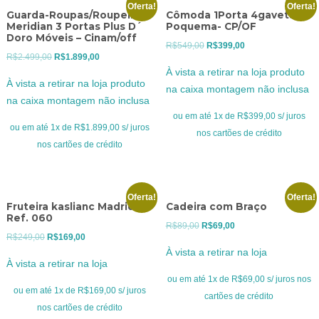
Oferta!
Oferta!
Guarda-Roupas/Roupeiro
Cômoda 1Porta 4gavetas
Meridian 3 Portas Plus D´
Poquema- CP/OF
Doro Móveis – Cinam/off
O
O
R$
549,00
R$
399,00
O
O
R$
2.499,00
R$
1.899,00
preço
preço
À vista a retirar na loja produto
preço
preço
original
atual
À vista a retirar na loja produto
na caixa montagem não inclusa
original
atual
era:
é:
na caixa montagem não inclusa
era:
é:
R$549,00.
R$399,00.
ou em até 1x de R$399,00 s/ juros
R$2.499,00.
R$1.899,00.
ou em até 1x de R$1.899,00 s/ juros
nos cartões de crédito
nos cartões de crédito
Oferta!
Oferta!
Fruteira kaslianc Madrid
Cadeira com Braço
Ref. 060
O
O
R$
89,00
R$
69,00
O
O
R$
249,00
R$
169,00
preço
preço
À vista a retirar na loja
preço
preço
original
atual
À vista a retirar na loja
original
atual
era:
é:
ou em até 1x de R$69,00 s/ juros nos
era:
é:
ou em até 1x de R$169,00 s/ juros
R$89,00.
R$69,00.
cartões de crédito
R$249,00.
R$169,00.
nos cartões de crédito