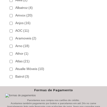
Aiwa
(2)
Albatroz
(4)
Amvox
(20)
Anjos
(16)
AOC
(11)
Aramoveis
(2)
Arno
(18)
Athor
(1)
Atlas
(21)
Atualle Móveis
(10)
Batrol
(3)
Bechara
(8)
Formas de Pagamento
Belaflex
(1)
Bem Estar Clima
(2)
Parcelamos sua compra nos cartões de crédito.
Aceitamos também pagamento por boleto e parcelamos em até 24x no carne
(parcelamento feito pela financeira com acréscimo de juros, favor nos consultar para