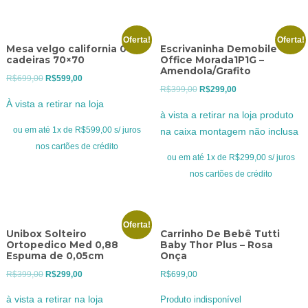
Oferta!
Oferta!
Mesa velgo california 04
Escrivaninha Demobile
cadeiras 70×70
Office Morada1P1G –
Amendola/Grafito
O
O
R$
699,00
R$
599,00
O
O
R$
399,00
R$
299,00
preço
preço
À vista a retirar na loja
preço
preço
original
atual
à vista a retirar na loja produto
original
atual
era:
é:
ou em até 1x de R$599,00 s/ juros
na caixa montagem não inclusa
era:
é:
R$699,00.
R$599,00.
nos cartões de crédito
R$399,00.
R$299,00.
ou em até 1x de R$299,00 s/ juros
nos cartões de crédito
Oferta!
Unibox Solteiro
Carrinho De Bebê Tutti
Ortopedico Med 0,88
Baby Thor Plus – Rosa
Espuma de 0,05cm
Onça
O
O
R$
399,00
R$
299,00
R$
699,00
preço
preço
à vista a retirar na loja
Produto indisponível
original
atual