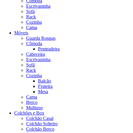
Cômoda
Escrivaninha
Sofá
Rack
Cozinha
Cama
Móveis
Guarda Roupas
Cômoda
Penteadeira
Cabeceira
Escrivaninha
Sofá
Rack
Cozinha
Balcão
Fruteira
Mesa
Cama
Berço
Multiuso
Colchões e Box
Colchão Casal
Colchão Solteiro
Colchão Berço