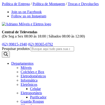
Política de Entrega
/
Política de Montagem
/
Trocas e Devoluções
Join us on Facebook
Follow us on Instagram
Central de Televendas
(De Seg a Sex 08:00 às 18:00 | Sábados 08:00 às 12:00)
(62) 99815-1940
(62) 99365-0792
Pesquisar produtos
Departamentos
Móveis
Colchões e Box
Eletrodomésticos
Informática
Eletrônicos
Celular
Eletroportáteis
Purificador
Guarda Roupas