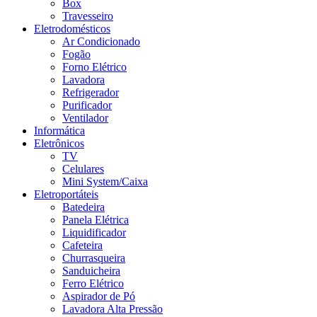
Box
Travesseiro
Eletrodomésticos
Ar Condicionado
Fogão
Forno Elétrico
Lavadora
Refrigerador
Purificador
Ventilador
Informática
Eletrônicos
TV
Celulares
Mini System/Caixa
Eletroportáteis
Batedeira
Panela Elétrica
Liquidificador
Cafeteira
Churrasqueira
Sanduicheira
Ferro Elétrico
Aspirador de Pó
Lavadora Alta Pressão