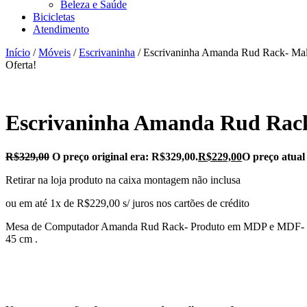
Beleza e Saúde
Bicicletas
Atendimento
Início
/
Móveis
/
Escrivaninha
/ Escrivaninha Amanda Rud Rack- Ma
Oferta!
Escrivaninha Amanda Rud Rac
R$
329,00
O preço original era: R$329,00.
R$
229,00
O preço atual
Retirar na loja produto na caixa montagem não inclusa
ou em até 1x de R$229,00 s/ juros nos cartões de crédito
Mesa de Computador Amanda Rud Rack- Produto em MDP e MDF- Possui
45 cm
.