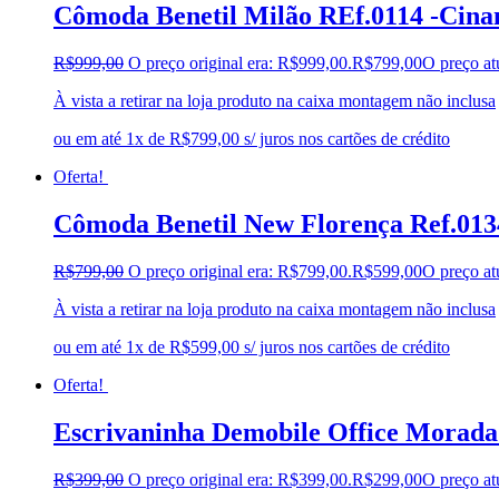
Cômoda Benetil Milão REf.0114 -Cin
R$
999,00
O preço original era: R$999,00.
R$
799,00
O preço at
À vista a retirar na loja produto na caixa montagem não inclusa
ou em até 1x de R$799,00 s/ juros nos cartões de crédito
Oferta!
Cômoda Benetil New Florença Ref.01
R$
799,00
O preço original era: R$799,00.
R$
599,00
O preço at
À vista a retirar na loja produto na caixa montagem não inclusa
ou em até 1x de R$599,00 s/ juros nos cartões de crédito
Oferta!
Escrivaninha Demobile Office Morad
R$
399,00
O preço original era: R$399,00.
R$
299,00
O preço at