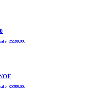
70
ual é: R$599,00.
P/OF
ual é: R$399,00.