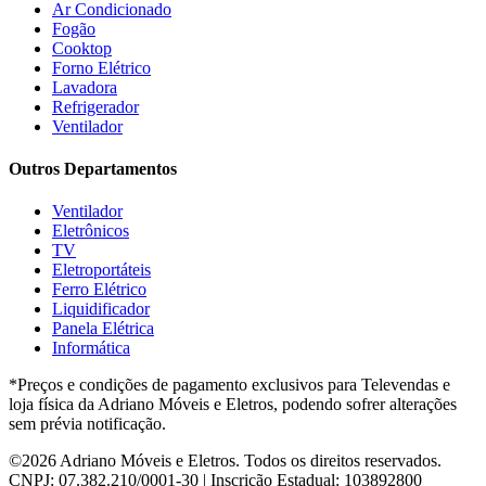
Ar Condicionado
Gree
(3)
Fogão
HB Móveis
(2)
Cooktop
Henn
(2)
Forno Elétrico
Hisense
(2)
Lavadora
Hot Sat
(6)
Refrigerador
HP
(1)
Ventilador
Itatiaia
(2)
Outros Departamentos
JB BECHARA
(2)
JBL
(5)
Ventilador
Kaiki Móveis
(2)
Eletrônicos
KAMABEL
(6)
TV
Kaslianc
(3)
Eletroportáteis
kasper
(2)
Ferro Elétrico
Kaza
(1)
Liquidificador
Leifer
(4)
Panela Elétrica
Lenoxx
(13)
Informática
Leppos
(0)
*Preços e condições de pagamento exclusivos para Televendas e
Level
(3)
loja física da Adriano Móveis e Eletros, podendo sofrer alterações
LG
(8)
sem prévia notificação.
Libell
(6)
Linea brasil
(29)
©2026 Adriano Móveis e Eletros. Todos os direitos reservados.
Lopas
(2)
CNPJ: 07.382.210/0001-30 | Inscrição Estadual: 103892800