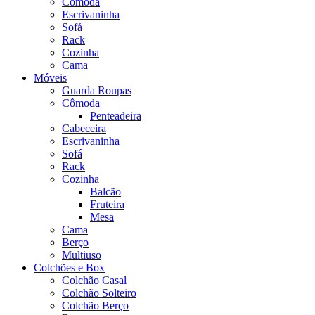
Cômoda
Escrivaninha
Sofá
Rack
Cozinha
Cama
Móveis
Guarda Roupas
Cômoda
Penteadeira
Cabeceira
Escrivaninha
Sofá
Rack
Cozinha
Balcão
Fruteira
Mesa
Cama
Berço
Multiuso
Colchões e Box
Colchão Casal
Colchão Solteiro
Colchão Berço