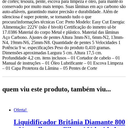
de cortes; tesoura, pente, escova para limpeza e óleo, para mantê-lo
conservado por muito mais tempo. Suas lâminas em aço carbono são
auto-afiáveis, garantindo maior precisão e durabilidade. Além de
silenciosa é super potente, se tornando tudo o que
procura!informações técnicas Cor: Preto Modelo: Easy Cut Energia:
Alimentação: 222V (não é bivolt) Certificação do inmetro ul-br
17.0386 Material do corpo Metal e plástico. Material das lâminas
Aço Carbono. Ajustes de pentes Altura 3mm-N1, 6mm-N2, 13mm-
N4, 19mm-N6, 25mm-N8. Quantidade de pentes 5 Velocidades 1
Potência 9 w. especificações Peso do produto 0,410 gramas.
Dimensões aproximadas Largura 5 cm. Altura 17,5 cm.
Profundidade 4,2 cm. itens inclusos – 01 Cortador de cabelo – 01
Manual de instruções – 01 Óleo Lubrificante – 01 Escova Limpeza
– 01 Capa Protetora da Lâmina – 05 Pentes de Corte
quem viu este produto, também viu...
Oferta!
Liquidificador Britânia Diamante 800