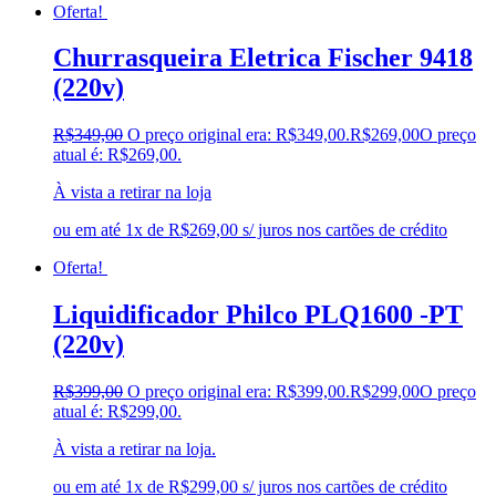
Oferta!
Churrasqueira Eletrica Fischer 9418
(220v)
R$
349,00
O preço original era: R$349,00.
R$
269,00
O preço
atual é: R$269,00.
À vista a retirar na loja
ou em até 1x de R$269,00 s/ juros nos cartões de crédito
Oferta!
Liquidificador Philco PLQ1600 -PT
(220v)
R$
399,00
O preço original era: R$399,00.
R$
299,00
O preço
atual é: R$299,00.
À vista a retirar na loja.
ou em até 1x de R$299,00 s/ juros nos cartões de crédito