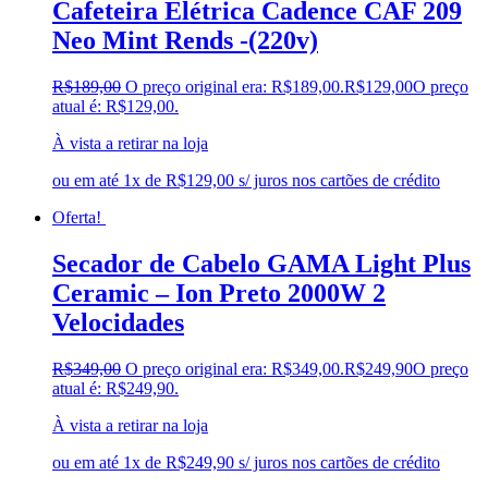
Cafeteira Elétrica Cadence CAF 209
Neo Mint Rends -(220v)
R$
189,00
O preço original era: R$189,00.
R$
129,00
O preço
atual é: R$129,00.
À vista a retirar na loja
ou em até 1x de R$129,00 s/ juros nos cartões de crédito
Oferta!
Secador de Cabelo GAMA Light Plus
Ceramic – Ion Preto 2000W 2
Velocidades
R$
349,00
O preço original era: R$349,00.
R$
249,90
O preço
atual é: R$249,90.
À vista a retirar na loja
ou em até 1x de R$249,90 s/ juros nos cartões de crédito