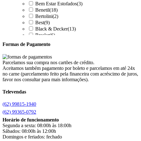
Bem Estar Estofados
(3)
Benetil
(18)
Bertolini
(2)
Best
(9)
Black & Decker
(13)
Braslar
(6)
Brastemp
(20)
Formas de Pagamento
Britânia
(52)
cadence
(41)
Cairu
(7)
Parcelamos sua compra nos cartões de crédito.
Canaã Moveis
(0)
Aceitamos também pagamento por boleto e parcelamos em até 24x
Canaã Móveis
(2)
no carne (parcelamento feito pela financeira com acréscimo de juros,
Carioca Móveis
(8)
favor nos consultar para mais informações).
Cemaf
(1)
Televendas
Chamalar
(6)
Chamalux
(3)
(62) 99815-1940
Clarice
(13)
clock
(1)
(62) 99365-0792
Colibri
(11)
Horário de funcionamento
Colli
(53)
Segunda a sexta: 08:00h às 18:00h
Colormaq
(43)
Sábados: 08:00h às 12:00h
Companhia do Estofado
(3)
Domingos e feriados: fechado