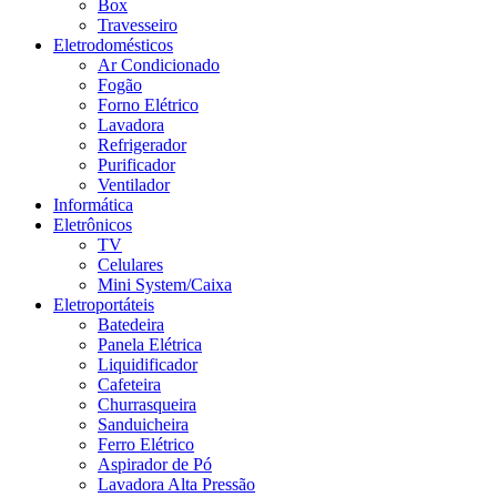
Box
Travesseiro
Eletrodomésticos
Ar Condicionado
Fogão
Forno Elétrico
Lavadora
Refrigerador
Purificador
Ventilador
Informática
Eletrônicos
TV
Celulares
Mini System/Caixa
Eletroportáteis
Batedeira
Panela Elétrica
Liquidificador
Cafeteira
Churrasqueira
Sanduicheira
Ferro Elétrico
Aspirador de Pó
Lavadora Alta Pressão