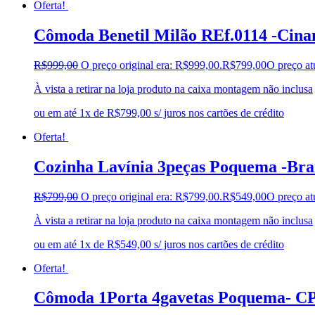
Oferta!
Cômoda Benetil Milão REf.0114 -Cin
R$
999,00
O preço original era: R$999,00.
R$
799,00
O preço at
À vista a retirar na loja produto na caixa montagem não inclusa
ou em até 1x de R$799,00 s/ juros nos cartões de crédito
Oferta!
Cozinha Lavínia 3peças Poquema -Br
R$
799,00
O preço original era: R$799,00.
R$
549,00
O preço at
À vista a retirar na loja produto na caixa montagem não inclusa
ou em até 1x de R$549,00 s/ juros nos cartões de crédito
Oferta!
Cômoda 1Porta 4gavetas Poquema- C