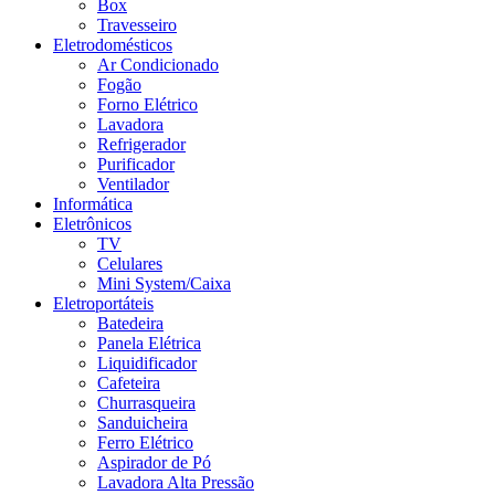
Box
Travesseiro
Eletrodomésticos
Ar Condicionado
Fogão
Forno Elétrico
Lavadora
Refrigerador
Purificador
Ventilador
Informática
Eletrônicos
TV
Celulares
Mini System/Caixa
Eletroportáteis
Batedeira
Panela Elétrica
Liquidificador
Cafeteira
Churrasqueira
Sanduicheira
Ferro Elétrico
Aspirador de Pó
Lavadora Alta Pressão