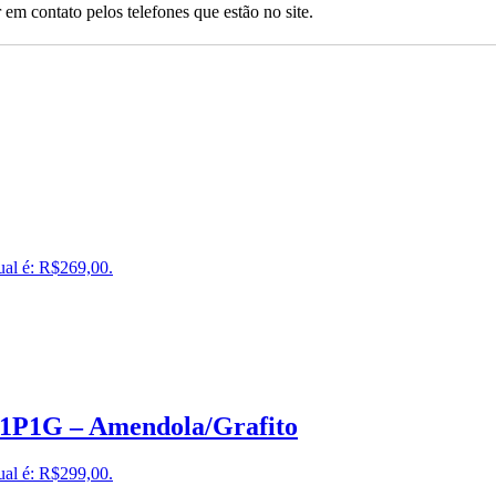
 em contato pelos telefones que estão no site.
ual é: R$269,00.
a1P1G – Amendola/Grafito
ual é: R$299,00.