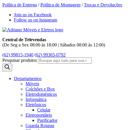
Política de Entrega
/
Política de Montagem
/
Trocas e Devoluções
Join us on Facebook
Follow us on Instagram
Central de Televendas
(De Seg a Sex 08:00 às 18:00 | Sábados 08:00 às 12:00)
(62) 99815-1940
(62) 99365-0792
Pesquisar produtos
Departamentos
Móveis
Colchões e Box
Eletrodomésticos
Informática
Eletrônicos
Celular
Eletroportáteis
Purificador
Guarda Roupas