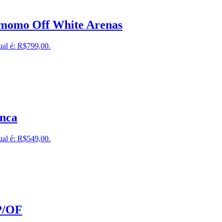
amomo Off White Arenas
ual é: R$799,00.
anca
ual é: R$549,00.
P/OF