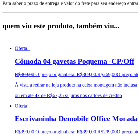
Para saber o prazo de entrega e valor do frete para seu endereço entrar
quem viu este produto, também viu...
Oferta!
Cômoda 04 gavetas Poquema -CP/Off
R$
369,00
O preço original era: R$369,00.
R$
269,00
O preço at
À vista a retirar na loja produto na caixa montagem não inclusa
ou em até 4x de R$67,25 s/ juros nos cartões de crédito
Oferta!
Escrivaninha Demobile Office Morad
R$
399,00
O preço original era: R$399,00.
R$
299,00
O preço at