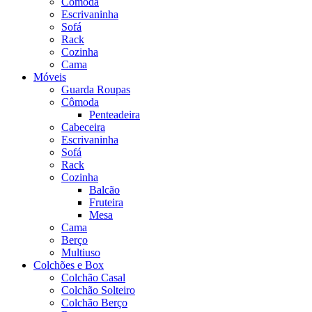
Cômoda
Escrivaninha
Sofá
Rack
Cozinha
Cama
Móveis
Guarda Roupas
Cômoda
Penteadeira
Cabeceira
Escrivaninha
Sofá
Rack
Cozinha
Balcão
Fruteira
Mesa
Cama
Berço
Multiuso
Colchões e Box
Colchão Casal
Colchão Solteiro
Colchão Berço