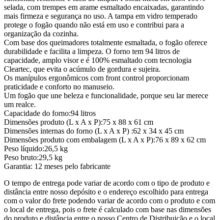
selada, com trempes em arame esmaltado encaixadas, garantindo
mais firmeza e segurança no uso. A tampa em vidro temperado
protege o fogão quando não está em uso e contribui para a
organização da cozinha.
Com base dos queimadores totalmente esmaltada, o fogão oferece
durabilidade e facilita a limpeza. O forno tem 94 litros de
capacidade, amplo visor e é 100% esmaltado com tecnologia
Cleartec, que evita o acúmulo de gordura e sujeira.
Os manípulos ergonômicos com front control proporcionam
praticidade e conforto no manuseio.
Um fogão que une beleza e funcionalidade, porque seu lar merece
um realce.
Capacidade do forno:94 litros
Dimensões produto (L x A x P):75 x 88 x 61 cm
Dimensões internas do forno (L x A x P) :62 x 34 x 45 cm
Dimensões produto com embalagem (L x A x P):76 x 89 x 62 cm
Peso líquido:26,5 kg
Peso bruto:29,5 kg
Garantia: 12 meses pelo fabricante
O tempo de entrega pode variar de acordo com o tipo de produto e
distância entre nosso depósito e o endereço escolhido para entrega
com o valor do frete podendo variar de acordo com o produto e com
o local de entrega, pois o frete é calculado com base nas dimensões
do produto e distância entre o nosso Centro de Distribuição e o local