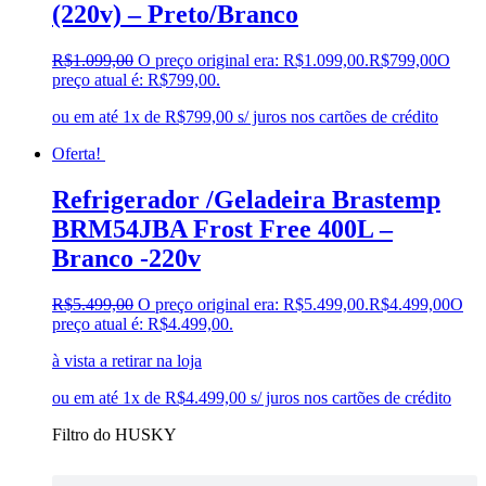
(220v) – Preto/Branco
R$
1.099,00
O preço original era: R$1.099,00.
R$
799,00
O
preço atual é: R$799,00.
ou em até 1x de R$799,00 s/ juros nos cartões de crédito
Oferta!
Refrigerador /Geladeira Brastemp
BRM54JBA Frost Free 400L –
Branco -220v
R$
5.499,00
O preço original era: R$5.499,00.
R$
4.499,00
O
preço atual é: R$4.499,00.
à vista a retirar na loja
ou em até 1x de R$4.499,00 s/ juros nos cartões de crédito
Filtro do HUSKY