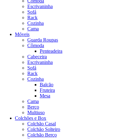
Cômoda
Escrivaninha
Sofá
Rack
Cozinha
Cama
Móveis
Guarda Roupas
Cômoda
Penteadeira
Cabeceira
Escrivaninha
Sofá
Rack
Cozinha
Balcão
Fruteira
Mesa
Cama
Berço
Multiuso
Colchões e Box
Colchão Casal
Colchão Solteiro
Colchão Berço