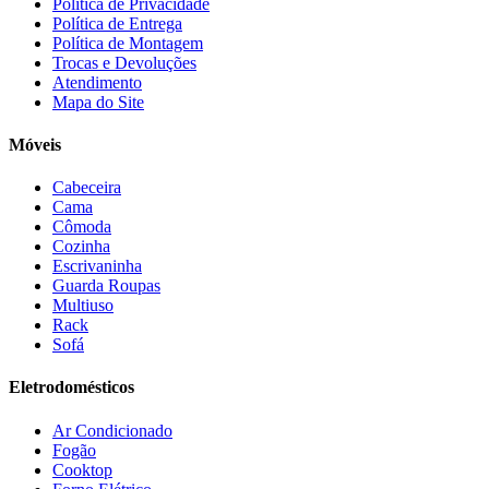
Cotherm
(2)
Política de Privacidade
Política de Entrega
D' Doro Móveis
(9)
Política de Montagem
Dako
(23)
Trocas e Devoluções
Demóbile
(13)
Atendimento
Dômina
(2)
Mapa do Site
Doripel
(14)
Duo Plast
(4)
Móveis
Electrolux
(21)
Elgin
(10)
Cabeceira
Esmaltec
(4)
Cama
Estilofer
(2)
Cômoda
Estofados Leppos
(1)
Cozinha
Estofados solar
(9)
Escrivaninha
Fischer
(13)
Guarda Roupas
Multiuso
Fogatti
(9)
Rack
Gama
(26)
Sofá
Gazin
(2)
Gelius
(5)
Eletrodomésticos
Giga
(3)
GMT
(5)
Ar Condicionado
Gree
(3)
Fogão
HB Móveis
(2)
Cooktop
Henn
(2)