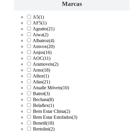
Marcas
A5
(1)
AF5
(1)
Agratto
(21)
Aiwa
(2)
Albatroz
(4)
Amvox
(20)
Anjos
(16)
AOC
(11)
Aramoveis
(2)
Arno
(18)
Athor
(1)
Atlas
(21)
Atualle Móveis
(10)
Batrol
(3)
Bechara
(8)
Belaflex
(1)
Bem Estar Clima
(2)
Bem Estar Estofados
(3)
Benetil
(18)
Bertolini
(2)