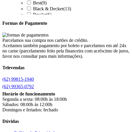
Best
(9)
Black & Decker
(13)
Braslar
(6)
Brastemp
(20)
Formas de Pagamento
Britânia
(52)
cadence
(41)
Cairu
(7)
Parcelamos sua compra nos cartões de crédito.
Canaã Moveis
(0)
Aceitamos também pagamento por boleto e parcelamos em até 24x
Canaã Móveis
(2)
no carne (parcelamento feito pela financeira com acréscimo de juros,
Carioca Móveis
(8)
favor nos consultar para mais informações).
Cemaf
(1)
Televendas
Chamalar
(6)
Chamalux
(3)
(62) 99815-1940
Clarice
(15)
clock
(1)
(62) 99365-0792
Colibri
(11)
Horário de funcionamento
Colli
(53)
Segunda a sexta: 08:00h às 18:00h
Colormaq
(43)
Sábados: 08:00h às 12:00h
Companhia do Estofado
(3)
Domingos e feriados: fechado
Completa
(2)
Consul
(43)
Dúvidas
Continental
(2)