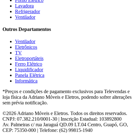
Forno Elétrico
Hisense
(2)
Lavadora
Hot Sat
(6)
Refrigerador
HP
(1)
Ventilador
Itatiaia
(2)
Outros Departamentos
JB BECHARA
(2)
JBL
(5)
Ventilador
Kaiki Móveis
(2)
Eletrônicos
KAMABEL
(6)
TV
Kaslianc
(3)
Eletroportáteis
kasper
(2)
Ferro Elétrico
Kaza
(1)
Liquidificador
Leifer
(4)
Panela Elétrica
Lenoxx
(13)
Informática
Leppos
(0)
*Preços e condições de pagamento exclusivos para Televendas e
Level
(3)
loja física da Adriano Móveis e Eletros, podendo sofrer alterações
LG
(8)
sem prévia notificação.
Libell
(6)
Linea brasil
(29)
©2026 Adriano Móveis e Eletros. Todos os direitos reservados.
Lopas
(2)
CNPJ: 07.382.210/0001-30 | Inscrição Estadual: 103892800
Lukaliam
(8)
Av. Palmeiras c/ rua Jaraguá QD.09 LT.04 Centro, Guapó, GO,
Madetec
(7)
CEP: 75350-000 | Telefone: (62) 99815-1940
Madine
(4)