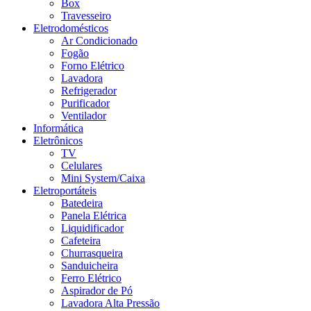
Box
Travesseiro
Eletrodomésticos
Ar Condicionado
Fogão
Forno Elétrico
Lavadora
Refrigerador
Purificador
Ventilador
Informática
Eletrônicos
TV
Celulares
Mini System/Caixa
Eletroportáteis
Batedeira
Panela Elétrica
Liquidificador
Cafeteira
Churrasqueira
Sanduicheira
Ferro Elétrico
Aspirador de Pó
Lavadora Alta Pressão