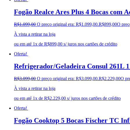
Fogão Realce Ares Plus 4 Bocas com 
R$
1.099,00
O preço original era: R$1.099,00.
R$
899,00
O preç
À vista a retirar na loja
ou em até 1x de R$899,00 s/ juros nos cartões de crédito
Oferta!
Refrigerador/Geladeira Consul 261L
R$
3.099,00
O preço original era: R$3.099,00.
R$
2.229,00
O pre
À vista a retirar na loja
ou em até 1x de R$2.229,00 s/ juros nos cartões de crédito
Oferta!
Fogão Cooktop 5 Bocas Fischer TC Inf