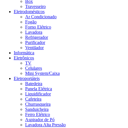
Box
Travesseiro
Eletrodomésticos
Ar Condicionado
Fogão
Forno Elétrico
Lavadora
Refrigerador
Purificador
Ventilador
Informática
Eletrônicos
TV
Celulares
Mini System/Caixa
Eletroportáteis
Batedeira
Panela Elétrica
Liquidificador
Cafeteira
Churrasqueira
Sanduicheira
Ferro Elétrico
Aspirador de Pó
Lavadora Alta Pressão