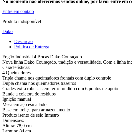
No momento não oferecemos vendas online, por favor entre em co
Entre em contato
Produto indisponível
Dako
Descrição
Política de Entrega
Fogão Industrial 4 Bocas Dako Couraçado
Nova linha Dako Couraçado, tradição e versatilidade. Com a linha indu
Características:
4 Queimadores
Tripla chama nos queimadores frontais com duplo controle
Dupla chama nos queimadores traseiros
Grades extra robustas em ferro fundido com 6 pontos de apoio
Bandeja coletora de resíduos
Ignição manual
Mesa em aço esmaltado
Base em treliça para armazenamento
Produto isento de selo Inmetro
Dimensões:
Altura: 78,9 cm
Largura: 84 cm