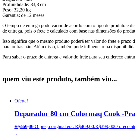
Profundidade: 83,8 cm
Peso: 32,20 kg
Garantia: de 12 meses
O tempo de entrega pode variar de acordo com o tipo de produto e dis
de entrega, pois o frete é calculado com base nas dimensões do produto
Isso significa que o mesmo produto poderá ter valor do frete e prazo 
para outras não. Além disso, também pode influenciar na disponibilid
Para saber o prazo de entrega e valor do frete para seu endereço entrar
quem viu este produto, também viu...
Oferta!
Depurador 80 cm Colormaq Cook -Pra
R$
469,00
O preço original era: R$469,00.
R$
399,00
O preço at