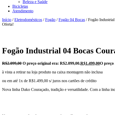
Beleza e Saúde
Bicicletas
Atendimento
Início
/
Eletrodomésticos
/
Fogão
/
Fogão 04 Bocas
/ Fogão Industri
Oferta!
Fogão Industrial 04 Bocas Cou
R$
2.099,00
O preço original era: R$2.099,00.
R$
1.499,00
O preço 
à vista a retirar na loja produto na caixa montagem não inclusa
ou em até 1x de R$1.499,00 s/ juros nos cartões de crédito
Nova linha Dako Couraçado, tradição e versatilidade. Com a linha indu