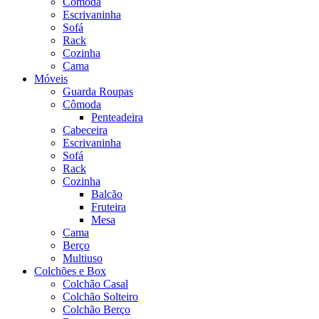
Cômoda
Escrivaninha
Sofá
Rack
Cozinha
Cama
Móveis
Guarda Roupas
Cômoda
Penteadeira
Cabeceira
Escrivaninha
Sofá
Rack
Cozinha
Balcão
Fruteira
Mesa
Cama
Berço
Multiuso
Colchões e Box
Colchão Casal
Colchão Solteiro
Colchão Berço