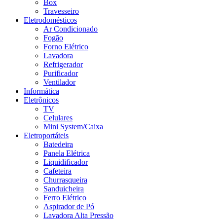
Box
Travesseiro
Eletrodomésticos
Ar Condicionado
Fogão
Forno Elétrico
Lavadora
Refrigerador
Purificador
Ventilador
Informática
Eletrônicos
TV
Celulares
Mini System/Caixa
Eletroportáteis
Batedeira
Panela Elétrica
Liquidificador
Cafeteira
Churrasqueira
Sanduicheira
Ferro Elétrico
Aspirador de Pó
Lavadora Alta Pressão