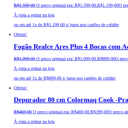
R$
1.599,00
O preço original era: R$1.599,00.
R$
1.199,00
O pre
À vista a retirar na loja
ou em até 1x de R$1.199,00 s/ juros nos cartões de crédito
Oferta!
Fogão Realce Ares Plus 4 Bocas com 
R$
1.099,00
O preço original era: R$1.099,00.
R$
899,00
O preç
À vista a retirar na loja
ou em até 1x de R$899,00 s/ juros nos cartões de crédito
Oferta!
Depurador 80 cm Colormaq Cook -Pra
R$
469,00
O preço original era: R$469,00.
R$
399,00
O preço at
À vista a retirar na loja