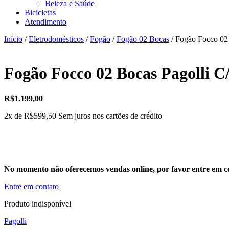
Beleza e Saúde
Bicicletas
Atendimento
Início
/
Eletrodomésticos
/
Fogão
/
Fogão 02 Bocas
/ Fogão Focco 02
Fogão Focco 02 Bocas Pagolli C
R$
1.199,00
2x de
R$
599,50
Sem juros nos cartões de crédito
No momento não oferecemos vendas online, por favor entre em co
Entre em contato
Produto indisponível
Pagolli