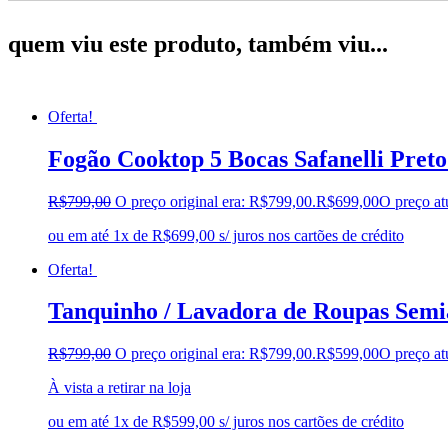
quem viu este produto, também viu...
Oferta!
Fogão Cooktop 5 Bocas Safanelli Pret
R$
799,00
O preço original era: R$799,00.
R$
699,00
O preço at
ou em até 1x de R$699,00 s/ juros nos cartões de crédito
Oferta!
Tanquinho / Lavadora de Roupas Semi
R$
799,00
O preço original era: R$799,00.
R$
599,00
O preço at
À vista a retirar na loja
ou em até 1x de R$599,00 s/ juros nos cartões de crédito