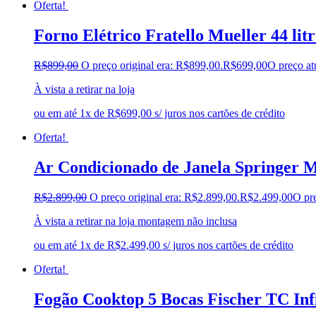
Oferta!
Forno Elétrico Fratello Mueller 44 litr
R$
899,00
O preço original era: R$899,00.
R$
699,00
O preço at
À vista a retirar na loja
ou em até 1x de R$699,00 s/ juros nos cartões de crédito
Oferta!
Ar Condicionado de Janela Springer M
R$
2.899,00
O preço original era: R$2.899,00.
R$
2.499,00
O pre
À vista a retirar na loja montagem não inclusa
ou em até 1x de R$2.499,00 s/ juros nos cartões de crédito
Oferta!
Fogão Cooktop 5 Bocas Fischer TC Inf