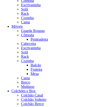
Cômoda
Escrivaninha
Sofá
Rack
Cozinha
Cama
Móveis
Guarda Roupas
Cômoda
Penteadeira
Cabeceira
Escrivaninha
Sofá
Rack
Cozinha
Balcão
Fruteira
Mesa
Cama
Berço
Multiuso
Colchões e Box
Colchão Casal
Colchão Solteiro
Colchão Berço