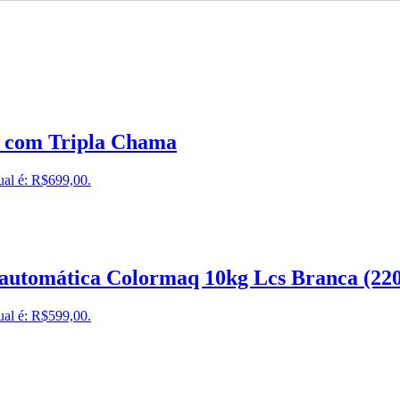
o com Tripla Chama
ual é: R$699,00.
automática Colormaq 10kg Lcs Branca (22
ual é: R$599,00.