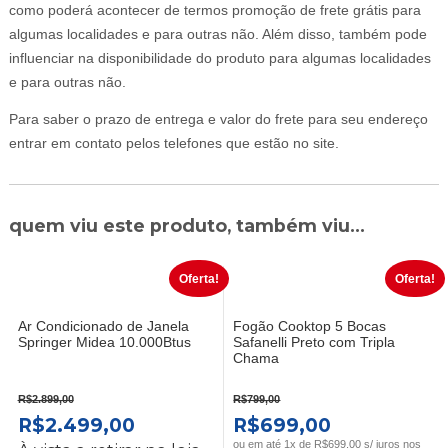
como poderá acontecer de termos promoção de frete grátis para
algumas localidades e para outras não. Além disso, também pode
influenciar na disponibilidade do produto para algumas localidades
e para outras não.
Para saber o prazo de entrega e valor do frete para seu endereço
entrar em contato pelos telefones que estão no site.
quem viu este produto, também viu...
Oferta!
Oferta!
Ar Condicionado de Janela
Fogão Cooktop 5 Bocas
Springer Midea 10.000Btus
Safanelli Preto com Tripla
Chama
R$
2.899,00
R$
799,00
O
O
O
O
R$
2.499,00
R$
699,00
ou em até 1x de R$699,00 s/ juros nos