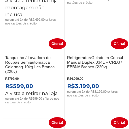
PREÇO
PREÇO
PREÇO
PREÇO
À vista a retirar na loja
cartões de crédito
ORIGINAL
ATUAL
ORIGINAL
ATUAL
montagem não
ERA:
É:
ERA:
É:
inclusa
R$2.899,00.
R$2.499,00.
R$799,00.
R$699,00.
ou em até 1x de R$2.499,00 s/ juros
nos cartões de crédito
Oferta!
Oferta!
Tanquinho / Lavadora de
Refrigerador/Geladeira Consul
Roupas Semiautomática
Manual Duplex 334L – CRD37
Colormaq 10kg Lcs Branca
EBBNA Branco (220v)
(220v)
R$
799,00
R$
4.099,00
O
O
O
O
R$
599,00
R$
3.199,00
PREÇO
PREÇO
PREÇO
PREÇO
ou em até 1x de R$3.199,00 s/ juros
À vista a retirar na loja
nos cartões de crédito
ORIGINAL
ATUAL
ORIGINAL
ATUAL
ou em até 1x de R$599,00 s/ juros nos
cartões de crédito
ERA:
É:
ERA:
É:
R$799,00.
R$599,00.
R$4.099,00.
R$3.199,0
Oferta!
Oferta!