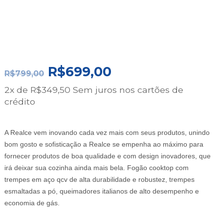
O
O
R$
699,00
R$
799,00
PREÇO
PREÇO
2x de
R$
349,50
Sem juros nos cartões de
ORIGINAL
ATUAL
crédito
ERA:
É:
R$799,00.
R$699,00.
A Realce vem inovando cada vez mais com seus produtos, unindo
bom gosto e sofisticação a Realce se empenha ao máximo para
fornecer produtos de boa qualidade e com design inovadores, que
irá deixar sua cozinha ainda mais bela. Fogão cooktop com
trempes em aço qcv de alta durabilidade e robustez, trempes
esmaltadas a pó, queimadores italianos de alto desempenho e
economia de gás.