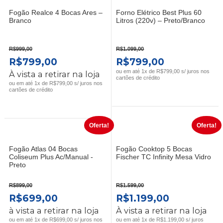
Fogão Realce 4 Bocas Ares –
Forno Elétrico Best Plus 60
Branco
Litros (220v) – Preto/Branco
R$
999,00
R$
1.099,00
O
O
O
O
R$
799,00
R$
799,00
PREÇO
PREÇO
PREÇO
PREÇO
ou em até 1x de R$799,00 s/ juros nos
À vista a retirar na loja
cartões de crédito
ORIGINAL
ATUAL
ORIGINAL
ATUAL
ou em até 1x de R$799,00 s/ juros nos
cartões de crédito
ERA:
É:
ERA:
É:
R$999,00.
R$799,00.
R$1.099,00.
R$799,00.
Oferta!
Oferta!
Fogão Atlas 04 Bocas
Fogão Cooktop 5 Bocas
Coliseum Plus Ac/Manual -
Fischer TC Infinity Mesa Vidro
Preto
R$
899,00
R$
1.599,00
O
O
O
O
R$
699,00
R$
1.199,00
PREÇO
PREÇO
PREÇO
PREÇO
à vista a retirar na loja
À vista a retirar na loja
ORIGINAL
ATUAL
ORIGINAL
ATUAL
ou em até 1x de R$699,00 s/ juros nos
ou em até 1x de R$1.199,00 s/ juros