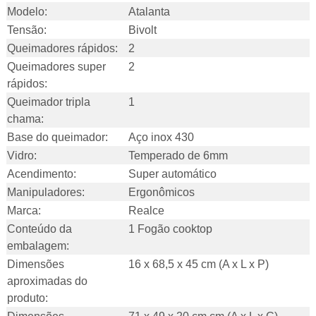
Modelo:
Atalanta
Tensão:
Bivolt
Queimadores rápidos:
2
Queimadores super
2
rápidos:
Queimador tripla
1
chama:
Base do queimador:
Aço inox 430
Vidro:
Temperado de 6mm
Acendimento:
Super automático
Manipuladores:
Ergonômicos
Marca:
Realce
Conteúdo da
1 Fogão cooktop
embalagem:
Dimensões
16 x 68,5 x 45 cm (A x L x P)
aproximadas do
produto: