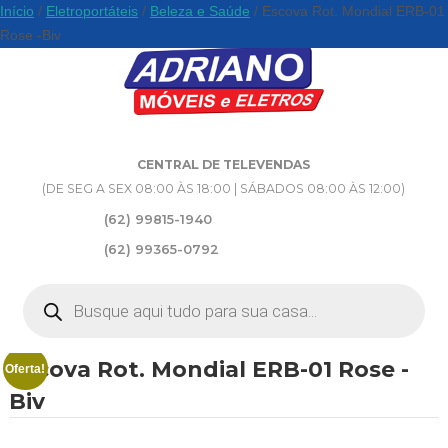
Início
/
Eletroportáteis
/
Beleza e Saúde
/ Escova Rot. Mondial ERB-01
Rose -Biv
CENTRAL DE TELEVENDAS
(DE SEG A SEX 08:00 ÀS 18:00 | SÁBADOS 08:00 ÀS 12:00)
(62) 99815-1940
(62) 99365-0792
Pesquisar
produtos
Escova Rot. Mondial ERB-01 Rose -
Oferta!
Biv