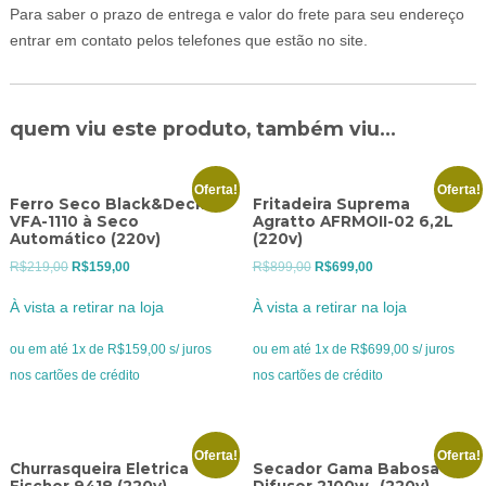
Para saber o prazo de entrega e valor do frete para seu endereço
entrar em contato pelos telefones que estão no site.
quem viu este produto, também viu...
Oferta!
Oferta!
Ferro Seco Black&Decker
Fritadeira Suprema
VFA-1110 à Seco
Agratto AFRMOII-02 6,2L
Automático (220v)
(220v)
O
O
O
O
R$
219,00
R$
159,00
R$
899,00
R$
699,00
preço
preço
preço
preço
À vista a retirar na loja
À vista a retirar na loja
original
atual
original
atual
era:
é:
era:
é:
ou em até 1x de R$159,00 s/ juros
ou em até 1x de R$699,00 s/ juros
R$219,00.
R$159,00.
R$899,00.
R$699,00.
nos cartões de crédito
nos cartões de crédito
Oferta!
Oferta!
Churrasqueira Eletrica
Secador Gama Babosa C/