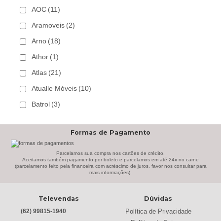
AOC
(11)
Aramoveis
(2)
Arno
(18)
Athor
(1)
Atlas
(21)
Atualle Móveis
(10)
Batrol
(3)
Bechara
(8)
Formas de Pagamento
Belaflex
(1)
Bem Estar Clima
(2)
Parcelamos sua compra nos cartões de crédito.
Aceitamos também pagamento por boleto e parcelamos em até 24x no carne
(parcelamento feito pela financeira com acréscimo de juros, favor nos consultar para
Bem Estar Estofados
(3)
mais informações).
Benetil
(18)
Televendas
Dúvidas
Bertolini
(2)
Política de Privacidade
(62) 99815-1940
Best
(9)