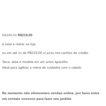
O
O
R$
289,00
R$
219,00
preço
preço
à vista a retirar na loja
original
atual
era:
é:
ou em até 1x de R$219,00 s/ juros nos cartões de crédito
R$289,00.
R$219,00.
Seca, alisa e modela em um único aparelho
Ideal para agilizar a rotina de cuidados com o cabelo
No momento não oferecemos vendas online, por favor entre
em contato conosco para fazer seu pedido