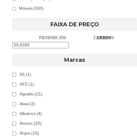
Móveis
(593)
FAIXA DE PREÇO
R$39
R$8,399
2,129
39
4,219
6,309
8,399
Marcas
A5
(1)
AF5
(1)
Agratto
(21)
Aiwa
(2)
Albatroz
(4)
Amvox
(20)
Anjos
(16)