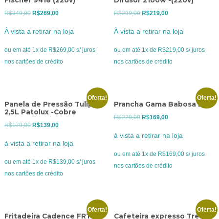
Fischer 9418 (220v)
Difusor 2100w -(220v)
O
O
O
O
R$
349,00
R$
269,00
R$
299,00
R$
219,00
preço
preço
preço
preço
À vista a retirar na loja
À vista a retirar na loja
original
atual
original
atual
era:
é:
era:
é:
ou em até 1x de R$269,00 s/ juros
ou em até 1x de R$219,00 s/ juros
R$349,00.
R$269,00.
R$299,00.
R$219,00.
nos cartões de crédito
nos cartões de crédito
Oferta!
Oferta!
Panela de Pressão Tulipa
Prancha Gama Babosa Biv
2,5L Patolux -Cobre
O
O
R$
229,00
R$
169,00
O
O
R$
179,00
R$
139,00
preço
preço
à vista a retirar na loja
preço
preço
original
atual
à vista a retirar na loja
original
atual
era:
é:
ou em até 1x de R$169,00 s/ juros
era:
é:
ou em até 1x de R$139,00 s/ juros
R$229,00.
R$169,00.
nos cartões de crédito
R$179,00.
R$139,00.
nos cartões de crédito
Oferta!
Oferta!
Fritadeira Cadence FRT 515
Cafeteira expresso Tres