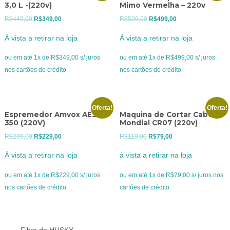
3,0 L -(220v)
Mimo Vermelha – 220v
O
O
O
O
R$
449,00
R$
349,00
R$
599,00
R$
499,00
preço
preço
preço
preço
À vista a retirar na loja
À vista a retirar na loja
original
atual
original
atual
era:
é:
era:
é:
ou em até 1x de R$349,00 s/ juros
ou em até 1x de R$499,00 s/ juros
R$449,00.
R$349,00.
R$599,00.
R$499,00.
nos cartões de crédito
nos cartões de crédito
Oferta!
Oferta!
Espremedor Amvox AES
Maquina de Cortar Cabelo
350 (220V)
Mondial CR07 (220v)
O
O
O
O
R$
299,00
R$
229,00
R$
119,00
R$
79,00
preço
preço
preço
preço
À vista a retirar na loja
à vista a retirar na loja
original
atual
original
atual
era:
é:
era:
é:
ou em até 1x de R$229,00 s/ juros
ou em até 1x de R$79,00 s/ juros nos
R$299,00.
R$229,00.
R$119,00.
R$79,00.
nos cartões de crédito
cartões de crédito