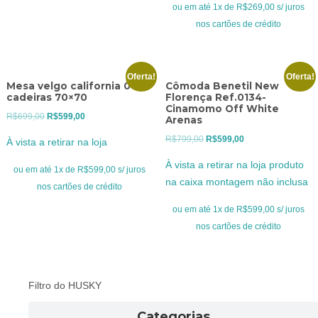
R$369,00.
R$269,00.
ou em até 1x de R$269,00 s/ juros
nos cartões de crédito
Oferta!
Oferta!
Mesa velgo california 04
Cômoda Benetil New
cadeiras 70×70
Florença Ref.0134-
Cinamomo Off White
O
O
R$
699,00
R$
599,00
Arenas
preço
preço
O
O
R$
799,00
R$
599,00
À vista a retirar na loja
original
atual
preço
preço
À vista a retirar na loja produto
era:
é:
ou em até 1x de R$599,00 s/ juros
original
atual
na caixa montagem não inclusa
R$699,00.
R$599,00.
nos cartões de crédito
era:
é:
R$799,00.
R$599,00.
ou em até 1x de R$599,00 s/ juros
nos cartões de crédito
Filtro do HUSKY
Categorias