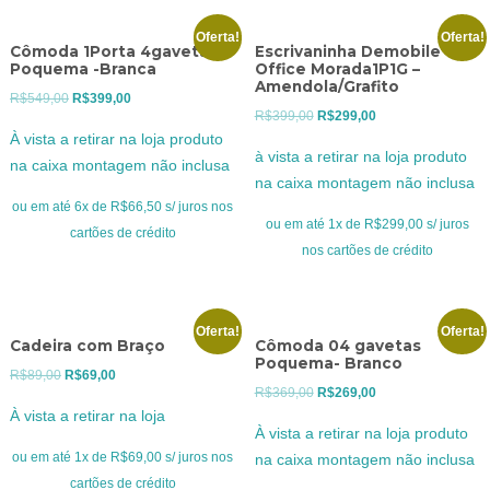
Oferta!
Oferta!
Cômoda 1Porta 4gavetas
Escrivaninha Demobile
Poquema -Branca
Office Morada1P1G –
Amendola/Grafito
O
O
R$
549,00
R$
399,00
O
O
R$
399,00
R$
299,00
preço
preço
À vista a retirar na loja produto
preço
preço
original
atual
à vista a retirar na loja produto
na caixa montagem não inclusa
original
atual
era:
é:
na caixa montagem não inclusa
era:
é:
R$549,00.
R$399,00.
ou em até 6x de R$66,50 s/ juros nos
R$399,00.
R$299,00.
ou em até 1x de R$299,00 s/ juros
cartões de crédito
nos cartões de crédito
Oferta!
Oferta!
Cadeira com Braço
Cômoda 04 gavetas
Poquema- Branco
O
O
R$
89,00
R$
69,00
O
O
R$
369,00
R$
269,00
preço
preço
À vista a retirar na loja
preço
preço
original
atual
À vista a retirar na loja produto
original
atual
era:
é:
ou em até 1x de R$69,00 s/ juros nos
na caixa montagem não inclusa
era:
é:
R$89,00.
R$69,00.
cartões de crédito