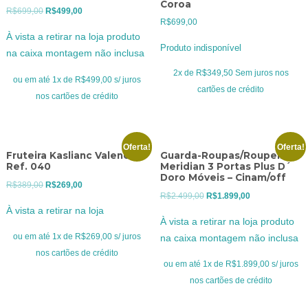
Coroa
O
O
R$
699,00
R$
499,00
R$
699,00
preço
preço
À vista a retirar na loja produto
original
atual
Produto indisponível
na caixa montagem não inclusa
era:
é:
2x de
R$
349,50
Sem juros nos
R$699,00.
R$499,00.
ou em até 1x de R$499,00 s/ juros
cartões de crédito
nos cartões de crédito
Oferta!
Oferta!
Fruteira Kaslianc Valencia
Guarda-Roupas/Roupeiro
Ref. 040
Meridian 3 Portas Plus D´
Doro Móveis – Cinam/off
O
O
R$
389,00
R$
269,00
O
O
R$
2.499,00
R$
1.899,00
preço
preço
À vista a retirar na loja
preço
preço
original
atual
À vista a retirar na loja produto
original
atual
era:
é:
ou em até 1x de R$269,00 s/ juros
na caixa montagem não inclusa
era:
é:
R$389,00.
R$269,00.
nos cartões de crédito
R$2.499,00.
R$1.899,00.
ou em até 1x de R$1.899,00 s/ juros
nos cartões de crédito