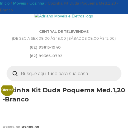
Início
/
Móveis
/
Cozinha
/ Cozinha Kit Duda Poquema Med.1,20 -
Branco
CENTRAL DE TELEVENDAS
(DE SEG A SEX 08:00 ÀS 18:00 | SÁBADOS 08:00 ÀS 12:00)
(62) 99815-1940
(62) 99365-0792
Pesquisar
produtos
Cozinha Kit Duda Poquema Med.1,20
Oferta!
-Branco
O
O
R$
699,00
R$
499,00