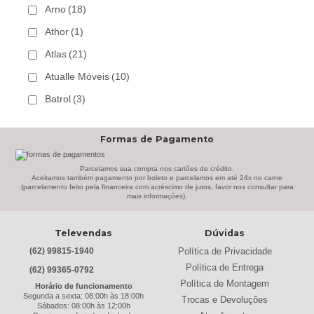
Arno
(18)
Athor
(1)
Atlas
(21)
Atualle Móveis
(10)
Batrol
(3)
Bechara
(8)
Formas de Pagamento
Belaflex
(1)
Bem Estar Clima
(2)
Parcelamos sua compra nos cartões de crédito.
Aceitamos também pagamento por boleto e parcelamos em até 24x no carne
(parcelamento feito pela financeira com acréscimo de juros, favor nos consultar para
Bem Estar Estofados
(3)
mais informações).
Benetil
(18)
Televendas
Dúvidas
Bertolini
(2)
Política de Privacidade
(62) 99815-1940
Best
(9)
Política de Entrega
(62) 99365-0792
Black & Decker
(13)
Política de Montagem
Horário de funcionamento
Segunda a sexta: 08:00h às 18:00h
Trocas e Devoluções
Braslar
(6)
Sábados: 08:00h às 12:00h