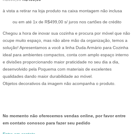
preço
preço
à vista a retirar na loja produto na caixa montagem não inclusa
original
atual
era:
é:
ou em até 1x de R$499,00 s/ juros nos cartões de crédito
R$699,00.
R$499,00.
Chegou a hora de inovar sua cozinha e procura por móvel que não
ocupe muito espaço, mas não abre mão da organização, temos a
solução! Apresentamos a você a linha Duda Armário para Cozinha
ideal para ambientes compactos, conta com amplo espaço interno
e divisões proporcionando maior praticidade no seu dia a dia,
desenvolvido pela Poquema com materiais de excelentes
qualidades dando maior durabilidade ao móvel.
Objetos decorativos da imagem não acompanha o produto.
No momento não oferecemos vendas online, por favor entre
em contato conosco para fazer seu pedido