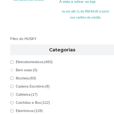
À vista a retirar na loja
era:
é:
original
atual
R$1.499,00.
R$1.099,00.
era:
é:
ou em até 1x de R$549,00 s/ juros
R$699,00.
R$549,00.
nos cartões de crédito
Filtro do HUSKY
Categorias
Eletrodomésticos
(483)
Bem estar
(0)
Bicicleta
(83)
Cadeira Escritório
(8)
Cafeteira
(17)
Colchões e Box
(122)
Eletrônicos
(128)