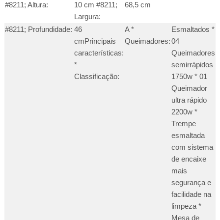
#8211; Altura:
10 cm #8211;
68,5 cm
Largura:
#8211; Profundidade:
46
A *
Esmaltados *
cmPrincipais
Queimadores:
04
características:
Queimadores
*
semirrápidos
Classificação:
1750w * 01
Queimador
ultra rápido
2200w *
Trempe
esmaltada
com sistema
de encaixe
mais
segurança e
facilidade na
limpeza *
Mesa de