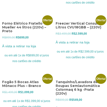
R$799,00.
R$599,00.
nos cartões de crédito
Oferta!
Oferta!
Forno Elétrico Fratello
Freezer Vertical Consul 121
Mueller 44 litros (220v) –
Litros CVU18GBB – (220V)
Preto
O
O
R$
3.499,00
R$
2.599,00
O
O
R$
899,00
R$
699,00
preço
preço
À vista a retirar na loja
preço
preço
original
atual
À vista a retirar na loja
original
atual
era:
é:
ou em até 1x de R$2.599,00 s/ juros
era:
é:
ou em até 1x de R$699,00 s/ juros
R$3.499,00.
R$2.599,00.
nos cartões de crédito
R$899,00.
R$699,00.
nos cartões de crédito
Oferta!
Oferta!
Fogão 5 Bocas Atlas
Tanquinho/Lavadora de
Mônaco Plus – Branco
Roupas Semiautomática
Colormaq 6 kg -Prata
O
O
R$
1.499,00
R$
1.099,00
(220v)
preço
preço
O
O
R$
699,00
R$
549,00
ou em até 1x de R$1.099,00 s/ juros
original
atual
preço
preço
nos cartões de crédito