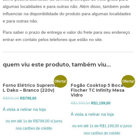
algumas localidades e para outras não. Além disso, também pode
influenciar na disponibilidade do produto para algumas localidades
e para outras não.
Para saber o prazo de entrega e valor do frete para seu endereço
entrar em contato pelos telefones que estão no site.
quem viu este produto, também viu...
Oferta!
Oferta!
Forno Elétrico Supreme 44
Fogão Cooktop 5 Bocas
L Dako – Branco (220v)
Fischer TC Infinity Mesa
Vidro
O
O
R$
999,00
R$
799,00
O
O
R$
1.599,00
R$
1.199,00
preço
preço
À vista a retirar na loja
preço
preço
original
atual
À vista a retirar na loja
original
atual
era:
é:
ou em até 1x de R$799,00 s/ juros
era:
é:
ou em até 1x de R$1.199,00 s/ juros
R$999,00.
R$799,00.
nos cartões de crédito
R$1.599,00.
R$1.199,00.
nos cartões de crédito