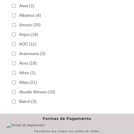
Aiwa
(2)
Albatroz
(4)
Amvox
(20)
Anjos
(16)
AOC
(11)
Aramoveis
(2)
Arno
(18)
Athor
(1)
Atlas
(21)
Atualle Móveis
(10)
Batrol
(3)
Bechara
(8)
Formas de Pagamento
Belaflex
(1)
Bem Estar Clima
(2)
Parcelamos sua compra nos cartões de crédito.