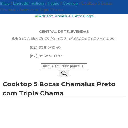
Início
/
Eletrodomésticos
/
Fogão
/
Cooktop
/ Cooktop 5 Bocas
Chamalux Preto com Tripla Chama
CENTRAL DE TELEVENDAS
(DE SEG A SEX 08:00 ÀS 18:00 | SÁBADOS 08:00 ÀS 12:00)
(62) 99815-1940
(62) 99365-0792
Pesquisar
produtos
Cooktop 5 Bocas Chamalux Preto
com Tripla Chama