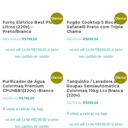
Oferta!
Oferta!
Forno Elétrico Best Plus 60
Fogão Cooktop 5 Bocas
Litros (220v) –
Safanelli Preto com Tripla
Preto/Branco
Chama
O
O
O
O
R$
1.099,00
R$
799,00
R$
799,00
R$
699,00
preço
preço
preço
preço
ou em até 1x de R$799,00 s/ juros
ou em até 1x de R$699,00 s/ juros
original
atual
original
atual
nos cartões de crédito
nos cartões de crédito
era:
é:
era:
é:
R$1.099,00.
R$799,00.
R$799,00.
R$699,00.
Oferta!
Oferta!
Purificador de Água
Tanquinho / Lavadora de
Colormaq Premium
Roupas Semiautomática
CPUHBB1(220v) -Branco
Colormaq 10kg Lcs Branca
(220v)
O
O
R$
999,00
R$
799,00
O
O
R$
799,00
R$
599,00
preço
preço
À vista a retirar na loja
preço
preço
original
atual
À vista a retirar na loja
original
atual
era:
é:
ou em até 1x de R$799,00 s/ juros
era:
é:
ou em até 1x de R$599,00 s/ juros
R$999,00.
R$799,00.
nos cartões de crédito