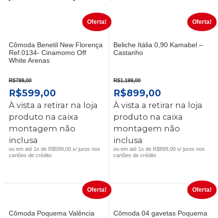
Oferta!
Oferta!
Cômoda Benetil New Florença
Beliche Itália 0,90 Kamabel –
Ref.0134- Cinamomo Off
Castanho
White Arenas
R$
799,00
R$
1.199,00
O
O
O
O
R$
599,00
R$
899,00
PREÇO
PREÇO
PREÇO
PREÇO
À vista a retirar na loja
À vista a retirar na loja
ORIGINAL
ATUAL
ORIGINAL
ATUAL
produto na caixa
produto na caixa
ERA:
É:
ERA:
É:
montagem não
montagem não
R$799,00.
R$599,00.
R$1.199,00.
R$899,00.
inclusa
inclusa
ou em até 1x de R$599,00 s/ juros nos
ou em até 1x de R$899,00 s/ juros nos
cartões de crédito
cartões de crédito
Oferta!
Oferta!
Cômoda Poquema Valência
Cômoda 04 gavetas Poquema