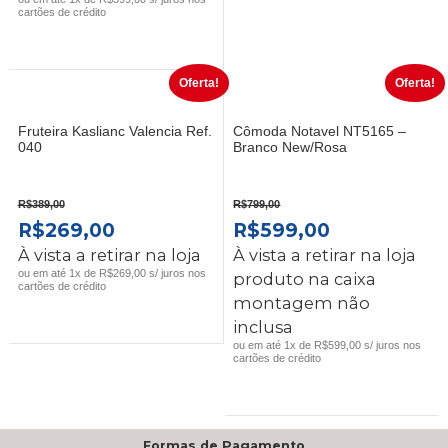
cartões de crédito
Oferta!
Oferta!
Fruteira Kaslianc Valencia Ref.
Cômoda Notavel NT5165 –
040
Branco New/Rosa
R$
389,00
R$
799,00
O
O
O
O
R$
269,00
R$
599,00
PREÇO
PREÇO
PREÇO
PREÇO
À vista a retirar na loja
À vista a retirar na loja
ORIGINAL
ATUAL
ORIGINAL
ATUAL
ou em até 1x de R$269,00 s/ juros nos
produto na caixa
cartões de crédito
ERA:
É:
ERA:
É:
montagem não
R$389,00.
R$269,00.
R$799,00.
R$599,00.
inclusa
ou em até 1x de R$599,00 s/ juros nos
cartões de crédito
Formas de Pagamento