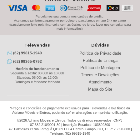
Parcelamos sua compra nos cartões de crédito.
Aceitamos também pagamento por boleto e parcelamos em até 24x no carne
(parcelamento feito pela financeira com acréscimo de juros, favor nos consultar para
mais informações).
Televendas
Dúvidas
Política de Privacidade
(62) 99815-1940
Política de Entrega
(62) 99365-0792
Política de Montagem
Horário de funcionamento
Segunda a sexta: 08:00h às 18:00h
Trocas e Devoluções
Sábados: 08:00h às 12:00h
Atendimento
Domingos e feriados: fechado
Mapa do Site
*Preços e condições de pagamento exclusivos para Televendas e loja física da
Adriano Móveis e Eletros, podendo sofrer alterações sem prévia notificação.
©2026 Adriano Móveis e Eletros. Todos os direitos reservados. CNPJ:
07.382.210/0001-30 | Inscrição Estadual: 103892800
Av. Palmeiras c/ rua Jaraguá QD.09 LT.04 Centro, Guapó, GO, CEP: 75350-000 |
Telefone: (62) 99815-1940