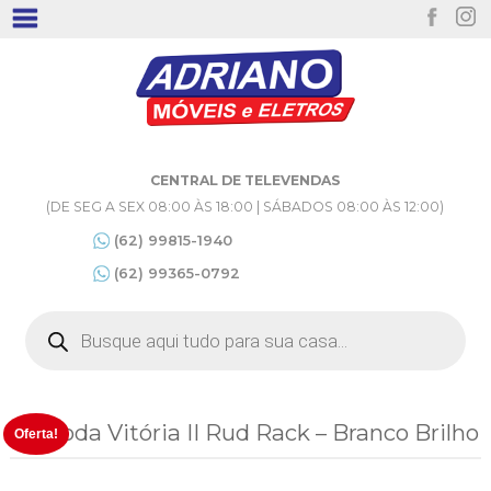
CENTRAL DE TELEVENDAS
(DE SEG A SEX 08:00 ÀS 18:00 | SÁBADOS 08:00 ÀS 12:00)
(62) 99815-1940
(62) 99365-0792
Pesquisar
produtos
Cômoda Vitória II Rud Rack – Branco Brilho
Oferta!