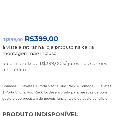
O
O
R$
399,00
R$
599,00
PREÇO
PREÇO
à vista a retirar na loja produto na caixa
ORIGINAL
ATUAL
montagem não inclusa
ERA:
É:
R$599,00.
R$399,00.
ou em até 1x de R$399,00 s/ juros nos cartões
de crédito
Cômoda 5 Gavetas 1 Porta Vitória Rud Rack A Cômoda 5 Gavetas
1 Porta Vitória Rud Rack foi desenvolvida para pessoas de bom
gosto e que precisam de móveis funcionais e de custo benefício.
PRODUTO INDISPONÍVEL