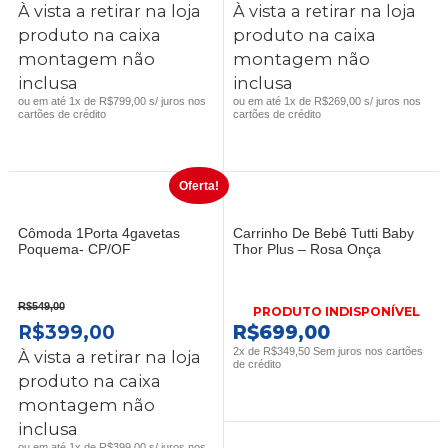
PREÇO
PREÇO
PREÇO
PREÇO
À vista a retirar na loja
À vista a retirar na loja
ORIGINAL
ATUAL
ORIGINAL
ATUAL
produto na caixa
produto na caixa
ERA:
É:
ERA:
É:
montagem não
montagem não
R$1.099,00.
R$799,00.
R$369,00.
R$269,00.
inclusa
inclusa
ou em até 1x de R$799,00 s/ juros nos
ou em até 1x de R$269,00 s/ juros nos
cartões de crédito
cartões de crédito
Oferta!
Cômoda 1Porta 4gavetas
Carrinho De Bebê Tutti Baby
Poquema- CP/OF
Thor Plus – Rosa Onça
R$
549,00
PRODUTO INDISPONÍVEL
O
O
R$
399,00
R$
699,00
PREÇO
PREÇO
2x de
R$
349,50
Sem juros nos cartões
À vista a retirar na loja
de crédito
ORIGINAL
ATUAL
produto na caixa
ERA:
É:
montagem não
R$549,00.
R$399,00.
inclusa
ou em até 1x de R$399,00 s/ juros nos