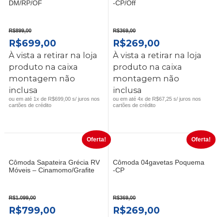
DM/RP/OF
-CP/Off
R$
899,00
R$
369,00
O
O
O
O
R$
699,00
R$
269,00
PREÇO
PREÇO
PREÇO
PREÇO
À vista a retirar na loja
À vista a retirar na loja
ORIGINAL
ATUAL
ORIGINAL
ATUAL
produto na caixa
produto na caixa
ERA:
É:
ERA:
É:
montagem não
montagem não
R$899,00.
R$699,00.
R$369,00.
R$269,00.
inclusa
inclusa
ou em até 1x de R$699,00 s/ juros nos
ou em até 4x de R$67,25 s/ juros nos
cartões de crédito
cartões de crédito
Oferta!
Oferta!
Cômoda Sapateira Grécia RV
Cômoda 04gavetas Poquema
Móveis – Cinamomo/Grafite
-CP
R$
1.099,00
R$
369,00
O
O
O
O
R$
799,00
R$
269,00