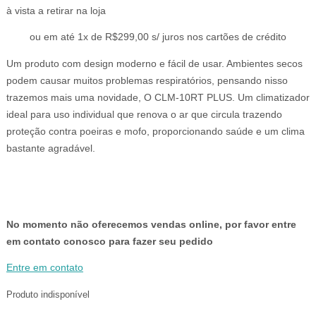
preço
preço
à vista a retirar na loja
original
atual
era:
é:
ou em até 1x de R$299,00 s/ juros nos cartões de crédito
R$399,00.
R$299,00.
Um produto com design moderno e fácil de usar. Ambientes secos
podem causar muitos problemas respiratórios, pensando nisso
trazemos mais uma novidade, O CLM-10RT PLUS. Um climatizador
ideal para uso individual que renova o ar que circula trazendo
proteção contra poeiras e mofo, proporcionando saúde e um clima
bastante agradável.
No momento não oferecemos vendas online, por favor entre
em contato conosco para fazer seu pedido
Entre em contato
Produto indisponível