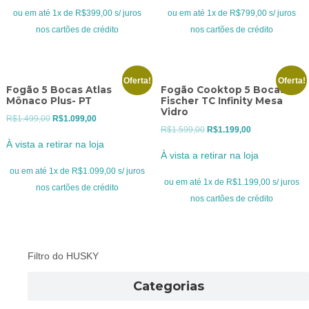
era:
é:
era:
é:
ou em até 1x de R$399,00 s/ juros
ou em até 1x de R$799,00 s/ juros
R$469,00.
R$399,00.
R$999,00.
R$799,00.
nos cartões de crédito
nos cartões de crédito
Oferta!
Oferta!
Fogão 5 Bocas Atlas
Fogão Cooktop 5 Bocas
Mônaco Plus- PT
Fischer TC Infinity Mesa
Vidro
O
O
R$
1.499,00
R$
1.099,00
O
O
R$
1.599,00
R$
1.199,00
preço
preço
À vista a retirar na loja
preço
preço
original
atual
À vista a retirar na loja
original
atual
era:
é:
ou em até 1x de R$1.099,00 s/ juros
era:
é:
ou em até 1x de R$1.199,00 s/ juros
R$1.499,00.
R$1.099,00.
nos cartões de crédito
R$1.599,00.
R$1.199,00.
nos cartões de crédito
Filtro do HUSKY
Categorias