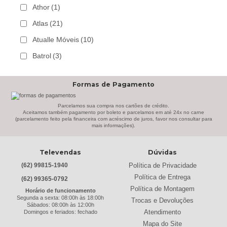
Athor
(1)
Atlas
(21)
Atualle Móveis
(10)
Batrol
(3)
Bechara
(8)
Formas de Pagamento
Belaflex
(1)
Bem Estar Clima
(2)
Parcelamos sua compra nos cartões de crédito.
Aceitamos também pagamento por boleto e parcelamos em até 24x no carne
(parcelamento feito pela financeira com acréscimo de juros, favor nos consultar para
Bem Estar Estofados
(3)
mais informações).
Benetil
(18)
Televendas
Dúvidas
Bertolini
(2)
Política de Privacidade
(62) 99815-1940
Best
(9)
Política de Entrega
(62) 99365-0792
Black & Decker
(13)
Política de Montagem
Horário de funcionamento
Segunda a sexta: 08:00h às 18:00h
Trocas e Devoluções
Braslar
(6)
Sábados: 08:00h às 12:00h
Atendimento
Domingos e feriados: fechado
Brastemp
(20)
Mapa do Site