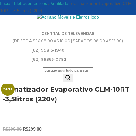
Início
/
Eletrodomésticos
/
Ventilador
/ Climatizador Evaporativo CLM-
10RT -3,5litros (220v)
CENTRAL DE TELEVENDAS
(DE SEG A SEX 08:00 ÀS 18:00 | SÁBADOS 08:00 ÀS 12:00)
(62) 99815-1940
(62) 99365-0792
Pesquisar
produtos
Climatizador Evaporativo CLM-10RT
Oferta!
-3,5litros (220v)
O
O
R$
399,00
R$
299,00