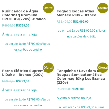
Oferta!
Oferta!
Purificador de Água
Fogão 5 Bocas Atlas
Colormaq Premium
Mônaco Plus – Branco
CPUHBB1(220v) -Branco
O
O
R$
1.499,00
R$
1.099,00
O
O
R$
999,00
R$
799,00
preço
preço
ou em até 1x de R$1.099,00 s/ juros
preço
preço
original
atual
À vista a retirar na loja
nos cartões de crédito
original
atual
era:
é:
era:
é:
ou em até 1x de R$799,00 s/ juros
R$1.499,00.
R$1.099,00.
R$999,00.
R$799,00.
nos cartões de crédito
Oferta!
Oferta!
Forno Elétrico Supreme 44
Tanquinho / Lavadora de
L Dako – Branco (220v)
Roupas Semiautomática
Colormaq 10kg Lcs Branca
O
O
R$
999,00
R$
799,00
(220v)
preço
preço
O
O
R$
799,00
R$
599,00
À vista a retirar na loja
original
atual
preço
preço
À vista a retirar na loja
era:
é:
ou em até 1x de R$799,00 s/ juros
original
atual
R$999,00.
R$799,00.
nos cartões de crédito
era:
é:
ou em até 1x de R$599,00 s/ juros