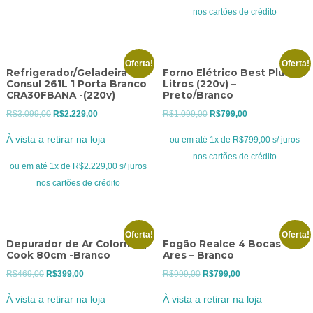
R$799,00.
R$599,00.
nos cartões de crédito
Oferta!
Oferta!
Refrigerador/Geladeira
Forno Elétrico Best Plus 60
Consul 261L 1 Porta Branco
Litros (220v) –
CRA30FBANA -(220v)
Preto/Branco
O
O
O
O
R$
3.099,00
R$
2.229,00
R$
1.099,00
R$
799,00
preço
preço
preço
preço
À vista a retirar na loja
ou em até 1x de R$799,00 s/ juros
original
atual
original
atual
nos cartões de crédito
era:
é:
era:
é:
ou em até 1x de R$2.229,00 s/ juros
R$3.099,00.
R$2.229,00.
R$1.099,00.
R$799,00.
nos cartões de crédito
Oferta!
Oferta!
Depurador de Ar Colormaq
Fogão Realce 4 Bocas
Cook 80cm -Branco
Ares – Branco
O
O
O
O
R$
469,00
R$
399,00
R$
999,00
R$
799,00
preço
preço
preço
preço
À vista a retirar na loja
À vista a retirar na loja
original
atual
original
atual