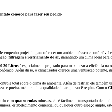
ntato conosco para fazer seu pedido
esempenho projetado para oferecer um ambiente fresco e confortável em
ação, filtragem e resfriamento do ar
, garantindo um clima ideal para 
 20 Litros
é especialmente projetado para maximizar a eficiência na re
onômico. Além disso, o climatizador oferece uma ventilação potente, ga
ontrole total sobre o clima do ambiente. Além de resfriar, ele também u
ezas e poeira, melhorando a qualidade do ar que você respira. Com o
Cl
ado com quatro rodas
robustas, ele é facilmente transportado de um l
reuniões, estabelecimento comercial ou qualquer outro espaço amplo, es