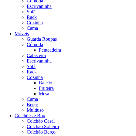
Cômoda
Escrivaninha
Sofá
Rack
Cozinha
Cama
Móveis
Guarda Roupas
Cômoda
Penteadeira
Cabeceira
Escrivaninha
Sofá
Rack
Cozinha
Balcão
Fruteira
Mesa
Cama
Berço
Multiuso
Colchões e Box
Colchão Casal
Colchão Solteiro
Colchão Berço