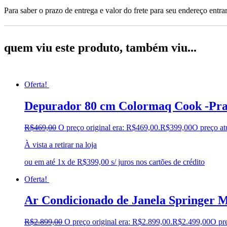
Para saber o prazo de entrega e valor do frete para seu endereço entrar
quem viu este produto, também viu...
Oferta!
Depurador 80 cm Colormaq Cook -Pra
R$
469,00
O preço original era: R$469,00.
R$
399,00
O preço at
À vista a retirar na loja
ou em até 1x de R$399,00 s/ juros nos cartões de crédito
Oferta!
Ar Condicionado de Janela Springer M
R$
2.899,00
O preço original era: R$2.899,00.
R$
2.499,00
O pre