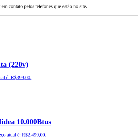
 em contato pelos telefones que estão no site.
ta (220v)
ual é: R$399,00.
idea 10.000Btus
ço atual é: R$2.499,00.