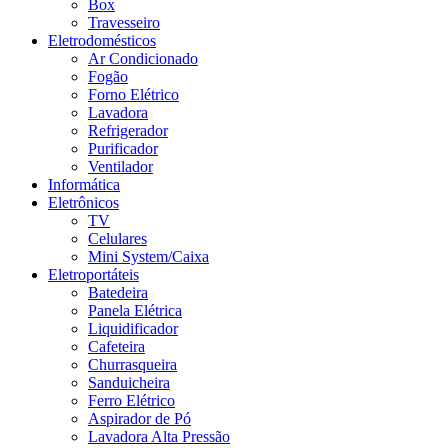
Box
Travesseiro
Eletrodomésticos
Ar Condicionado
Fogão
Forno Elétrico
Lavadora
Refrigerador
Purificador
Ventilador
Informática
Eletrônicos
TV
Celulares
Mini System/Caixa
Eletroportáteis
Batedeira
Panela Elétrica
Liquidificador
Cafeteira
Churrasqueira
Sanduicheira
Ferro Elétrico
Aspirador de Pó
Lavadora Alta Pressão