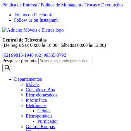
Política de Entrega
/
Política de Montagem
/
Trocas e Devoluções
Join us on Facebook
Follow us on Instagram
Central de Televendas
(De Seg a Sex 08:00 às 18:00 | Sábados 08:00 às 12:00)
(62) 99815-1940
(62) 99365-0792
Pesquisar produtos
Departamentos
Móveis
Colchões e Box
Eletrodomésticos
Informática
Eletrônicos
Celular
Eletroportáteis
Purificador
Guarda Roupas