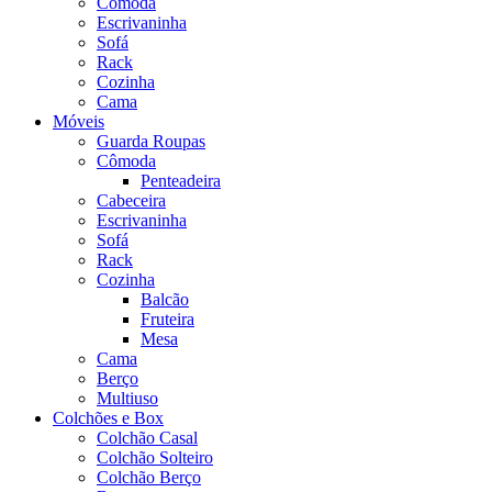
Cômoda
Escrivaninha
Sofá
Rack
Cozinha
Cama
Móveis
Guarda Roupas
Cômoda
Penteadeira
Cabeceira
Escrivaninha
Sofá
Rack
Cozinha
Balcão
Fruteira
Mesa
Cama
Berço
Multiuso
Colchões e Box
Colchão Casal
Colchão Solteiro
Colchão Berço