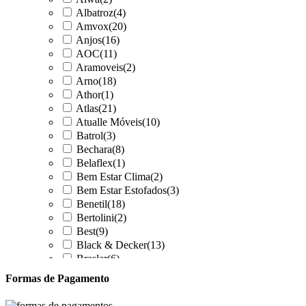
Albatroz
(4)
Amvox
(20)
Anjos
(16)
AOC
(11)
Aramoveis
(2)
Arno
(18)
Athor
(1)
Atlas
(21)
Atualle Móveis
(10)
Batrol
(3)
Bechara
(8)
Belaflex
(1)
Bem Estar Clima
(2)
Bem Estar Estofados
(3)
Benetil
(18)
Bertolini
(2)
Best
(9)
Black & Decker
(13)
Braslar
(6)
Brastemp
(20)
Formas de Pagamento
Britânia
(52)
cadence
(41)