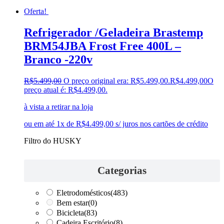
Oferta!
Refrigerador /Geladeira Brastemp
BRM54JBA Frost Free 400L –
Branco -220v
R$
5.499,00
O preço original era: R$5.499,00.
R$
4.499,00
O
preço atual é: R$4.499,00.
à vista a retirar na loja
ou em até 1x de R$4.499,00 s/ juros nos cartões de crédito
Filtro do HUSKY
Categorias
Eletrodomésticos
(483)
Bem estar
(0)
Bicicleta
(83)
Cadeira Escritório
(8)