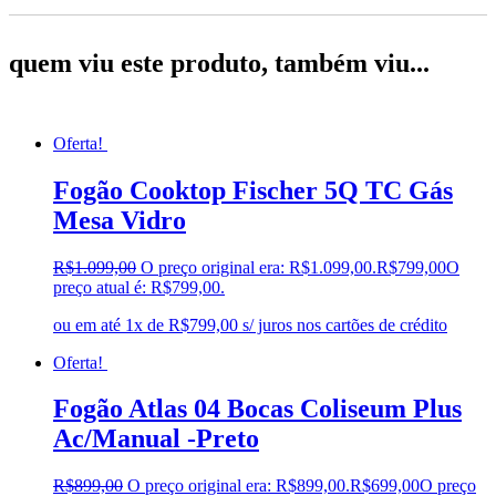
quem viu este produto, também viu...
Oferta!
Fogão Cooktop Fischer 5Q TC Gás
Mesa Vidro
R$
1.099,00
O preço original era: R$1.099,00.
R$
799,00
O
preço atual é: R$799,00.
ou em até 1x de R$799,00 s/ juros nos cartões de crédito
Oferta!
Fogão Atlas 04 Bocas Coliseum Plus
Ac/Manual -Preto
R$
899,00
O preço original era: R$899,00.
R$
699,00
O preço