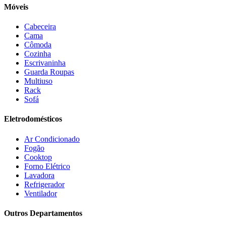
Duo Plast
(4)
Móveis
Electrolux
(21)
Elgin
(10)
Cabeceira
Esmaltec
(4)
Cama
Estilofer
(2)
Cômoda
Estofados Leppos
(1)
Cozinha
Estofados solar
(9)
Escrivaninha
Fischer
(13)
Guarda Roupas
Multiuso
Fogatti
(9)
Rack
Gama
(26)
Sofá
Gazin
(2)
Gelius
(5)
Eletrodomésticos
Giga
(3)
GMT
(5)
Ar Condicionado
Gree
(3)
Fogão
HB Móveis
(2)
Cooktop
Henn
(2)
Forno Elétrico
Hisense
(2)
Lavadora
Hot Sat
(6)
Refrigerador
HP
(1)
Ventilador
Itatiaia
(2)
Outros Departamentos
JB BECHARA
(2)
JBL
(5)