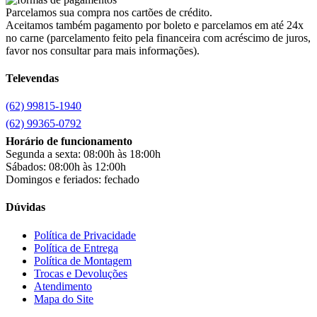
Cairu
(7)
Parcelamos sua compra nos cartões de crédito.
Canaã Moveis
(0)
Aceitamos também pagamento por boleto e parcelamos em até 24x
Canaã Móveis
(2)
no carne (parcelamento feito pela financeira com acréscimo de juros,
Carioca Móveis
(8)
favor nos consultar para mais informações).
Cemaf
(1)
Televendas
Chamalar
(6)
Chamalux
(3)
(62) 99815-1940
Clarice
(13)
clock
(1)
(62) 99365-0792
Colibri
(11)
Horário de funcionamento
Colli
(53)
Segunda a sexta: 08:00h às 18:00h
Colormaq
(43)
Sábados: 08:00h às 12:00h
Companhia do Estofado
(3)
Domingos e feriados: fechado
Completa
(2)
Consul
(43)
Dúvidas
Continental
(2)
Cotherm
(2)
Política de Privacidade
Política de Entrega
D' Doro Móveis
(9)
Política de Montagem
Dako
(23)
Trocas e Devoluções
Demóbile
(13)
Atendimento
Dômina
(2)
Mapa do Site
Doripel
(14)