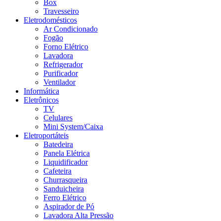
Box
Travesseiro
Eletrodomésticos
Ar Condicionado
Fogão
Forno Elétrico
Lavadora
Refrigerador
Purificador
Ventilador
Informática
Eletrônicos
TV
Celulares
Mini System/Caixa
Eletroportáteis
Batedeira
Panela Elétrica
Liquidificador
Cafeteira
Churrasqueira
Sanduicheira
Ferro Elétrico
Aspirador de Pó
Lavadora Alta Pressão