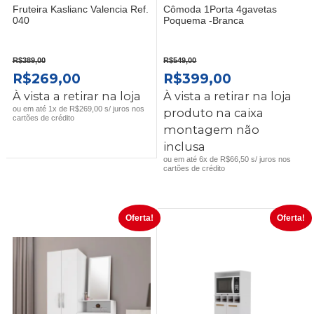
Fruteira Kaslianc Valencia Ref.
Cômoda 1Porta 4gavetas
040
Poquema -Branca
R$
389,00
R$
549,00
O
O
O
O
R$
269,00
R$
399,00
PREÇO
PREÇO
PREÇO
PREÇO
À vista a retirar na loja
À vista a retirar na loja
ORIGINAL
ATUAL
ORIGINAL
ATUAL
ou em até 1x de R$269,00 s/ juros nos
produto na caixa
cartões de crédito
ERA:
É:
ERA:
É:
montagem não
R$389,00.
R$269,00.
R$549,00.
R$399,00.
inclusa
ou em até 6x de R$66,50 s/ juros nos
cartões de crédito
Oferta!
Oferta!