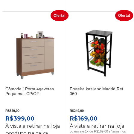
Oferta!
Oferta!
Cômoda 1Porta 4gavetas
Fruteira kaslianc Madrid Ref.
Poquema- CP/OF
060
R$
549,00
R$
249,00
O
O
O
O
R$
399,00
R$
169,00
PREÇO
PREÇO
PREÇO
PREÇO
À vista a retirar na loja
À vista a retirar na loja
ORIGINAL
ATUAL
ORIGINAL
ATUAL
ou em até 1x de R$169,00 s/ juros nos
produto na caixa