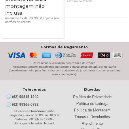
cartões de crédito
ERA:
É:
ERA:
É:
montagem não
R$549,00.
R$399,00.
R$249,00.
R$169,00.
inclusa
ou em até 1x de R$399,00 s/ juros nos
cartões de crédito
Formas de Pagamento
Parcelamos sua compra nos cartões de crédito.
Aceitamos também pagamento por boleto e parcelamos em até 24x no carne
(parcelamento feito pela financeira com acréscimo de juros, favor nos consultar para
mais informações).
Televendas
Dúvidas
Política de Privacidade
(62) 99815-1940
Política de Entrega
(62) 99365-0792
Política de Montagem
Horário de funcionamento
Segunda a sexta: 08:00h às 18:00h
Trocas e Devoluções
Sábados: 08:00h às 12:00h
Atendimento
Domingos e feriados: fechado