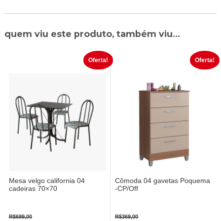
quem viu este produto, também viu...
Oferta!
Oferta!
Mesa velgo california 04
Cômoda 04 gavetas Poquema
cadeiras 70×70
-CP/Off
R$
699,00
R$
369,00