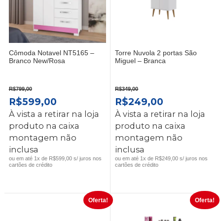
Cômoda Notavel NT5165 –
Torre Nuvola 2 portas São
Branco New/Rosa
Miguel – Branca
R$
799,00
R$
349,00
O
O
O
O
R$
599,00
R$
249,00
PREÇO
PREÇO
PREÇO
PREÇO
À vista a retirar na loja
À vista a retirar na loja
ORIGINAL
ATUAL
ORIGINAL
ATUAL
produto na caixa
produto na caixa
ERA:
É:
ERA:
É:
montagem não
montagem não
R$799,00.
R$599,00.
R$349,00.
R$249,00.
inclusa
inclusa
ou em até 1x de R$599,00 s/ juros nos
ou em até 1x de R$249,00 s/ juros nos
cartões de crédito
cartões de crédito
Oferta!
Oferta!