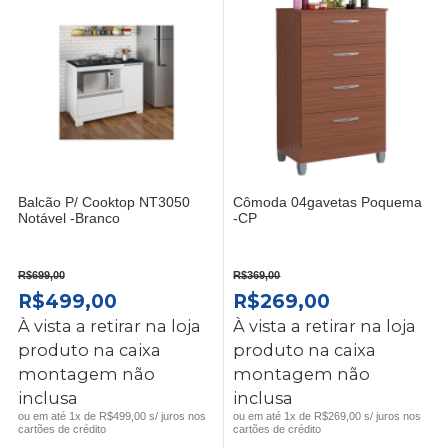
Balcão P/ Cooktop NT3050
Cômoda 04gavetas Poquema
Notável -Branco
-CP
R$
699,00
R$
369,00
O
O
O
O
R$
499,00
R$
269,00
PREÇO
PREÇO
PREÇO
PREÇO
À vista a retirar na loja
À vista a retirar na loja
ORIGINAL
ATUAL
ORIGINAL
ATUAL
produto na caixa
produto na caixa
ERA:
É:
ERA:
É:
montagem não
montagem não
R$699,00.
R$499,00.
R$369,00.
R$269,00.
inclusa
inclusa
ou em até 1x de R$499,00 s/ juros nos
ou em até 1x de R$269,00 s/ juros nos
cartões de crédito
cartões de crédito