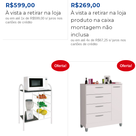
O
O
O
O
R$
599,00
R$
269,00
PREÇO
PREÇO
PREÇO
PREÇO
À vista a retirar na loja
À vista a retirar na loja
ORIGINAL
ATUAL
ORIGINAL
ATUAL
ou em até 1x de R$599,00 s/ juros nos
produto na caixa
cartões de crédito
ERA:
É:
ERA:
É:
montagem não
R$699,00.
R$599,00.
R$369,00.
R$269,00.
inclusa
ou em até 4x de R$67,25 s/ juros nos
cartões de crédito
Oferta!
Oferta!