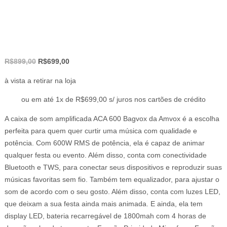
O
O
R$
899,00
R$
699,00
preço
preço
à vista a retirar na loja
original
atual
era:
é:
ou em até 1x de R$699,00 s/ juros nos cartões de crédito
R$899,00.
R$699,00.
A caixa de som amplificada ACA 600 Bagvox da Amvox é a escolha
perfeita para quem quer curtir uma música com qualidade e
potência. Com 600W RMS de potência, ela é capaz de animar
qualquer festa ou evento. Além disso, conta com conectividade
Bluetooth e TWS, para conectar seus dispositivos e reproduzir suas
músicas favoritas sem fio. Também tem equalizador, para ajustar o
som de acordo com o seu gosto. Além disso, conta com luzes LED,
que deixam a sua festa ainda mais animada. E ainda, ela tem
display LED, bateria recarregável de 1800mah com 4 horas de