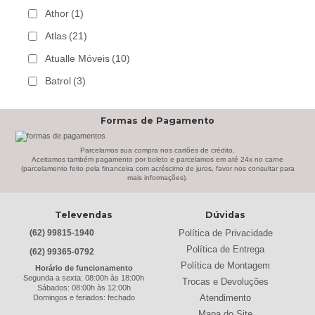
Athor
(1)
Atlas
(21)
Atualle Móveis
(10)
Batrol
(3)
Bechara
(8)
Formas de Pagamento
Belaflex
(1)
Bem Estar Clima
(2)
Parcelamos sua compra nos cartões de crédito.
Aceitamos também pagamento por boleto e parcelamos em até 24x no carne
(parcelamento feito pela financeira com acréscimo de juros, favor nos consultar para
Bem Estar Estofados
(3)
mais informações).
Benetil
(18)
Televendas
Dúvidas
Bertolini
(2)
Política de Privacidade
(62) 99815-1940
Best
(9)
Política de Entrega
(62) 99365-0792
Black & Decker
(13)
Política de Montagem
Horário de funcionamento
Segunda a sexta: 08:00h às 18:00h
Trocas e Devoluções
Braslar
(6)
Sábados: 08:00h às 12:00h
Atendimento
Domingos e feriados: fechado
Brastemp
(20)
Mapa do Site