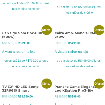
original
atual
era:
é:
ou em até 1x de R$1.599,00 s/ juros
era:
é:
ou em até 1x de R$899,00 s/ juros
R$2.099,00.
R$1.599,00.
nos cartões de crédito
R$1.199,00.
R$899,00.
nos cartões de crédito
Oferta!
Oferta!
Caixa de Som Box-800
Caixa Amp. Mondial CM-250
(600w)
250W
O
O
O
O
R$
1.599,00
R$
799,00
R$
699,00
R$
499,00
preço
preço
preço
preço
À vista a retirar na loja
À vista a retirar na loja
original
atual
original
atual
era:
é:
era:
é:
ou em até 1x de R$799,00 s/ juros
ou em até 1x de R$499,00 s/ juros
R$1.599,00.
R$799,00.
R$699,00.
R$499,00.
nos cartões de crédito
nos cartões de crédito
Oferta!
Oferta!
TV 32″ HD LED Semp
Prancha Gama Elegance
32R6610 Smart
Led KEration Pro3-Biv
O
O
O
O
R$
1.899,00
R$
1.399,00
R$
399,00
R$
299,00
preço
preço
preço
preço