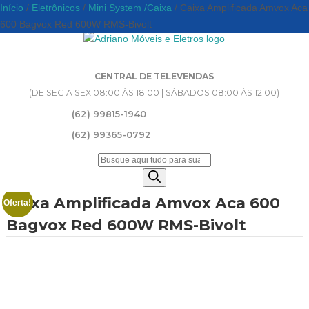
Início
/
Eletrônicos
/
Mini System /Caixa
/ Caixa Amplificada Amvox Aca
600 Bagvox Red 600W RMS-Bivolt
CENTRAL DE TELEVENDAS
(DE SEG A SEX 08:00 ÀS 18:00 | SÁBADOS 08:00 ÀS 12:00)
(62) 99815-1940
(62) 99365-0792
Pesquisar
produtos
Caixa Amplificada Amvox Aca 600
Oferta!
Bagvox Red 600W RMS-Bivolt