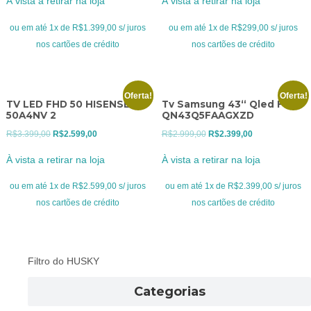
À vista a retirar na loja
À vista a retirar na loja
original
atual
original
atual
era:
é:
era:
é:
ou em até 1x de R$1.399,00 s/ juros
ou em até 1x de R$299,00 s/ juros
R$1.899,00.
R$1.399,00.
R$399,00.
R$299,00.
nos cartões de crédito
nos cartões de crédito
Oferta!
Oferta!
TV LED FHD 50 HISENSE
Tv Samsung 43“ Qled Full
50A4NV 2
QN43Q5FAAGXZD
O
O
O
O
R$
3.399,00
R$
2.599,00
R$
2.999,00
R$
2.399,00
preço
preço
preço
preço
À vista a retirar na loja
À vista a retirar na loja
original
atual
original
atual
era:
é:
era:
é:
ou em até 1x de R$2.599,00 s/ juros
ou em até 1x de R$2.399,00 s/ juros
R$3.399,00.
R$2.599,00.
R$2.999,00.
R$2.399,00.
nos cartões de crédito
nos cartões de crédito
Filtro do HUSKY
Categorias