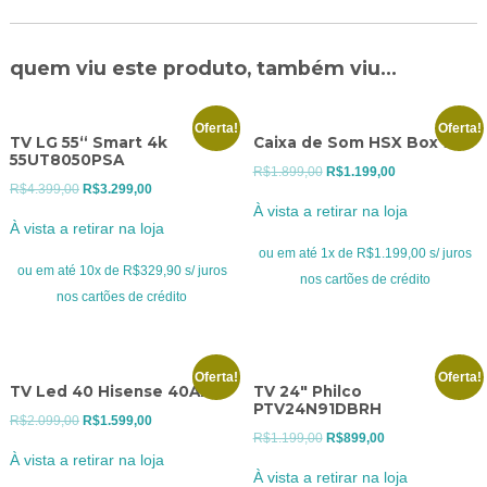
quem viu este produto, também viu...
Oferta!
Oferta!
TV LG 55“ Smart 4k
Caixa de Som HSX Box 900
55UT8050PSA
O
O
R$
1.899,00
R$
1.199,00
O
O
R$
4.399,00
R$
3.299,00
preço
preço
À vista a retirar na loja
preço
preço
original
atual
À vista a retirar na loja
original
atual
era:
é:
ou em até 1x de R$1.199,00 s/ juros
era:
é:
ou em até 10x de R$329,90 s/ juros
R$1.899,00.
R$1.199,00.
nos cartões de crédito
R$4.399,00.
R$3.299,00.
nos cartões de crédito
Oferta!
Oferta!
TV Led 40 Hisense 40ANV
TV 24″ Philco
PTV24N91DBRH
O
O
R$
2.099,00
R$
1.599,00
O
O
R$
1.199,00
R$
899,00
preço
preço
À vista a retirar na loja
preço
preço
original
atual
À vista a retirar na loja