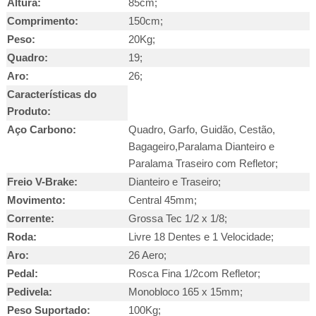
Altura:
85cm;
Comprimento:
150cm;
Peso:
20Kg;
Quadro:
19;
Aro:
26;
Características do
Produto:
Aço Carbono:
Quadro, Garfo, Guidão, Cestão,
Bagageiro,Paralama Dianteiro e
Paralama Traseiro com Refletor;
Freio V-Brake:
Dianteiro e Traseiro;
Movimento:
Central 45mm;
Corrente:
Grossa Tec 1/2 x 1/8;
Roda:
Livre 18 Dentes e 1 Velocidade;
Aro:
26 Aero;
Pedal:
Rosca Fina 1/2com Refletor;
Pedivela:
Monobloco 165 x 15mm;
Peso Suportado:
100Kg;