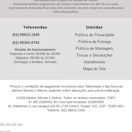
Parcelamos sua compra nos cartões de crédito.
Black & Decker
(13)
Aceitamos também pagamento por boleto e parcelamos em até 24x no carne
(parcelamento feito pela financeira com acréscimo de juros, favor nos consultar para
Braslar
(6)
mais informações).
Brastemp
(20)
Britânia
(52)
Televendas
Dúvidas
cadence
(41)
Política de Privacidade
(62) 99815-1940
Cairu
(7)
Política de Entrega
(62) 99365-0792
Canaã Moveis
(0)
Política de Montagem
Horário de funcionamento
Canaã Móveis
(2)
Segunda a sexta: 08:00h às 18:00h
Trocas e Devoluções
Sábados: 08:00h às 12:00h
Carioca Móveis
(8)
Atendimento
Domingos e feriados: fechado
Cemaf
(1)
Mapa do Site
Chamalar
(6)
Chamalux
(3)
*Preços e condições de pagamento exclusivos para Televendas e loja física da
Clarice
(15)
Adriano Móveis e Eletros, podendo sofrer alterações sem prévia notificação.
clock
(1)
©2026 Adriano Móveis e Eletros. Todos os direitos reservados. CNPJ:
Colibri
(11)
07.382.210/0001-30 | Inscrição Estadual: 103892800
Av. Palmeiras c/ rua Jaraguá QD.09 LT.04 Centro, Guapó, GO, CEP: 75350-000 |
Colli
(53)
Telefone: (62) 99815-1940
Colormaq
(43)
Companhia do Estofado
(3)
Completa
(2)