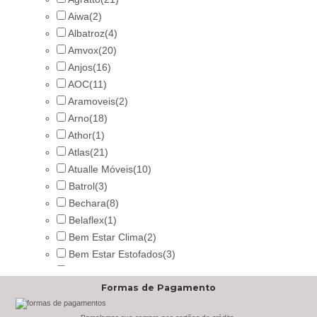
Aiwa
(2)
Albatroz
(4)
Amvox
(20)
Anjos
(16)
AOC
(11)
Aramoveis
(2)
Arno
(18)
Athor
(1)
Atlas
(21)
Atualle Móveis
(10)
Batrol
(3)
Bechara
(8)
Belaflex
(1)
Bem Estar Clima
(2)
Bem Estar Estofados
(3)
Benetil
(18)
Formas de Pagamento
Bertolini
(2)
Best
(9)