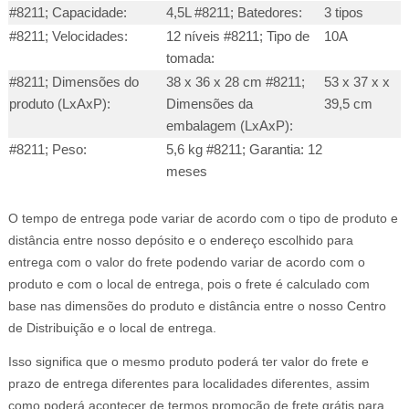
#8211; Capacidade:
4,5L #8211; Batedores:
3 tipos
#8211; Velocidades:
12 níveis #8211; Tipo de
10A
tomada:
#8211; Dimensões do
38 x 36 x 28 cm #8211;
53 x 37 x x
produto (LxAxP):
Dimensões da
39,5 cm
embalagem (LxAxP):
#8211; Peso:
5,6 kg #8211; Garantia: 12
meses
O tempo de entrega pode variar de acordo com o tipo de produto e
distância entre nosso depósito e o endereço escolhido para
entrega com o valor do frete podendo variar de acordo com o
produto e com o local de entrega, pois o frete é calculado com
base nas dimensões do produto e distância entre o nosso Centro
de Distribuição e o local de entrega.
Isso significa que o mesmo produto poderá ter valor do frete e
prazo de entrega diferentes para localidades diferentes, assim
como poderá acontecer de termos promoção de frete grátis para