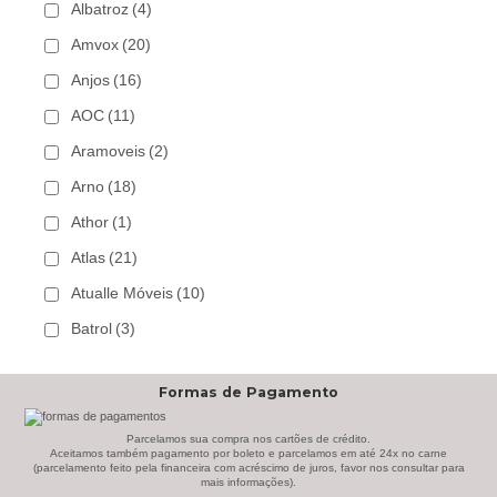
Albatroz
(4)
Amvox
(20)
Anjos
(16)
AOC
(11)
Aramoveis
(2)
Arno
(18)
Athor
(1)
Atlas
(21)
Atualle Móveis
(10)
Batrol
(3)
Bechara
(8)
Formas de Pagamento
Belaflex
(1)
Bem Estar Clima
(2)
Parcelamos sua compra nos cartões de crédito.
Aceitamos também pagamento por boleto e parcelamos em até 24x no carne
(parcelamento feito pela financeira com acréscimo de juros, favor nos consultar para
Bem Estar Estofados
(3)
mais informações).