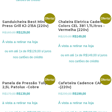
Oferta!
Oferta!
Sanduicheira Best Mini
Chaleira Eletrica Cadence
Press Grill KJ-215A (220v)
Colors CEL 381 1,7Litros -
Vermelha (220v)
O
O
R$
169,00
R$
129,00
O
O
R$
229,00
R$
149,00
preço
preço
À vista a retirar na loja
preço
preço
original
atual
À vista a retirar na loja
original
atual
era:
é:
ou em até 1x de R$129,00 s/ juros
era:
é:
ou em até 1x de R$149,00 s/ juros
R$169,00.
R$129,00.
nos cartões de crédito
R$229,00.
R$149,00.
nos cartões de crédito
Oferta!
Oferta!
Panela de Pressão Tulipa
Cafeteira Cadence CAF 610
2,5L Patolux -Cobre
-(220v)
O
O
O
O
R$
179,00
R$
139,00
R$
299,00
R$
199,00
preço
preço
preço
preço
à vista a retirar na loja
À vista a retirar na loja
original
atual
original
atual
era:
é:
era:
é: