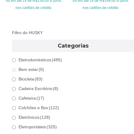
ou em até 1x de R$139,00 s/ juros
ou em até 1x de R$199,00 s/ juros
R$179,00.
R$139,00.
R$299,00.
R$199,00.
nos cartões de crédito
nos cartões de crédito
Filtro do HUSKY
Categorias
Eletrodomésticos
(485)
Bem estar
(0)
Bicicleta
(83)
Cadeira Escritório
(8)
Cafeteira
(17)
Colchões e Box
(122)
Eletrônicos
(128)
Eletroportáteis
(325)