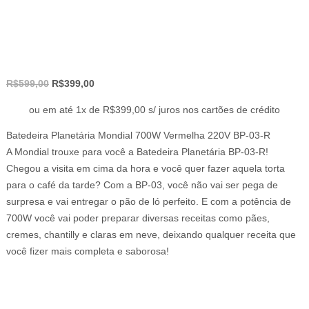
O
O
R$
599,00
R$
399,00
preço
preço
ou em até 1x de R$399,00 s/ juros nos cartões de crédito
original
atual
era:
é:
Batedeira Planetária Mondial 700W Vermelha 220V BP-03-R
R$599,00.
R$399,00.
A Mondial trouxe para você a Batedeira Planetária BP-03-R!
Chegou a visita em cima da hora e você quer fazer aquela torta
para o café da tarde? Com a BP-03, você não vai ser pega de
surpresa e vai entregar o pão de ló perfeito. E com a potência de
700W você vai poder preparar diversas receitas como pães,
cremes, chantilly e claras em neve, deixando qualquer receita que
você fizer mais completa e saborosa!