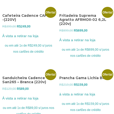
Oferta!
Oferta!
Cafeteira Cadence CAF 810
Fritadeira Suprema
-(220V)
Agratto AFRMOII-02 6,2L
(220v)
O
O
R$
399,00
R$
249,00
O
O
R$
899,00
R$
699,00
preço
preço
À vista a retirar na loja
preço
preço
original
atual
À vista a retirar na loja
original
atual
era:
é:
ou em até 1x de R$249,00 s/ juros
era:
é:
ou em até 1x de R$699,00 s/ juros
R$399,00.
R$249,00.
nos cartões de crédito
R$899,00.
R$699,00.
nos cartões de crédito
Oferta!
Oferta!
Sanduicheira Cadence
Prancha Gama Lichia Biv
San265 – Branca (220v)
O
O
R$
219,00
R$
159,00
O
O
R$
129,00
R$
89,00
preço
preço
à vista a retirar na loja
preço
preço
original
atual
À vista a retirar na loja
original
atual
era:
é:
ou em até 1x de R$159,00 s/ juros
era:
é:
ou em até 1x de R$89,00 s/ juros nos
R$219,00.
R$159,00.
nos cartões de crédito
R$129,00.
R$89,00.
cartões de crédito