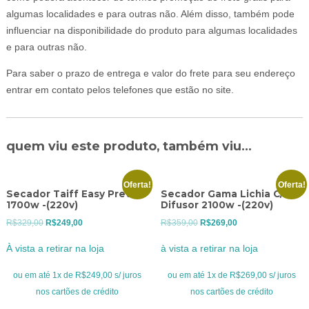
algumas localidades e para outras não. Além disso, também pode
influenciar na disponibilidade do produto para algumas localidades
e para outras não.
Para saber o prazo de entrega e valor do frete para seu endereço
entrar em contato pelos telefones que estão no site.
quem viu este produto, também viu...
Oferta!
Oferta!
Secador Taiff Easy Preto
Secador Gama Lichia C/
1700w -(220v)
Difusor 2100w -(220v)
O
O
O
O
R$
329,00
R$
249,00
R$
359,00
R$
269,00
preço
preço
preço
preço
À vista a retirar na loja
à vista a retirar na loja
original
atual
original
atual
era:
é:
era:
é:
ou em até 1x de R$249,00 s/ juros
ou em até 1x de R$269,00 s/ juros
R$329,00.
R$249,00.
R$359,00.
R$269,00.
nos cartões de crédito
nos cartões de crédito