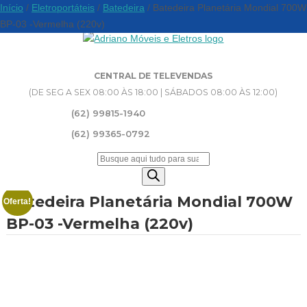
Início
/
Eletroportáteis
/
Batedeira
/ Batedeira Planetária Mondial 700W
BP-03 -Vermelha (220v)
CENTRAL DE TELEVENDAS
(DE SEG A SEX 08:00 ÀS 18:00 | SÁBADOS 08:00 ÀS 12:00)
(62) 99815-1940
(62) 99365-0792
Pesquisar
produtos
Batedeira Planetária Mondial 700W
Oferta!
BP-03 -Vermelha (220v)