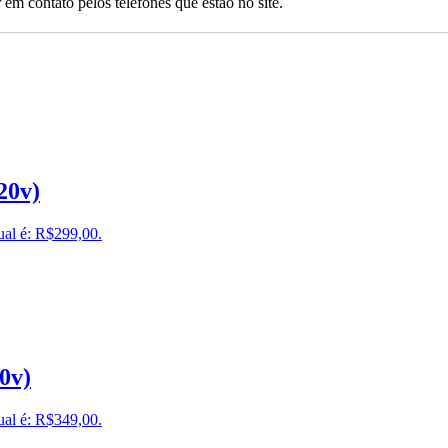
 em contato pelos telefones que estão no site.
20v)
ual é: R$299,00.
0v)
ual é: R$349,00.