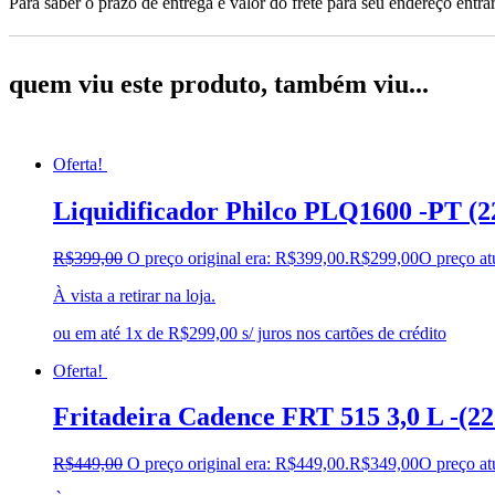
Para saber o prazo de entrega e valor do frete para seu endereço entrar
quem viu este produto, também viu...
Oferta!
Liquidificador Philco PLQ1600 -PT (2
R$
399,00
O preço original era: R$399,00.
R$
299,00
O preço at
À vista a retirar na loja.
ou em até 1x de R$299,00 s/ juros nos cartões de crédito
Oferta!
Fritadeira Cadence FRT 515 3,0 L -(22
R$
449,00
O preço original era: R$449,00.
R$
349,00
O preço at