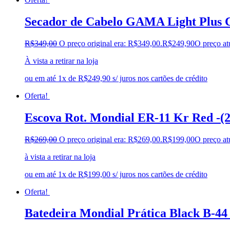
Secador de Cabelo GAMA Light Plus C
R$
349,00
O preço original era: R$349,00.
R$
249,90
O preço at
À vista a retirar na loja
ou em até 1x de R$249,90 s/ juros nos cartões de crédito
Oferta!
Escova Rot. Mondial ER-11 Kr Red -(
R$
269,00
O preço original era: R$269,00.
R$
199,00
O preço at
à vista a retirar na loja
ou em até 1x de R$199,00 s/ juros nos cartões de crédito
Oferta!
Batedeira Mondial Prática Black B-44 