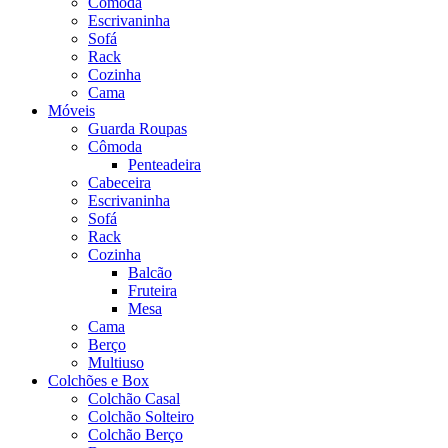
Cômoda
Escrivaninha
Sofá
Rack
Cozinha
Cama
Móveis
Guarda Roupas
Cômoda
Penteadeira
Cabeceira
Escrivaninha
Sofá
Rack
Cozinha
Balcão
Fruteira
Mesa
Cama
Berço
Multiuso
Colchões e Box
Colchão Casal
Colchão Solteiro
Colchão Berço