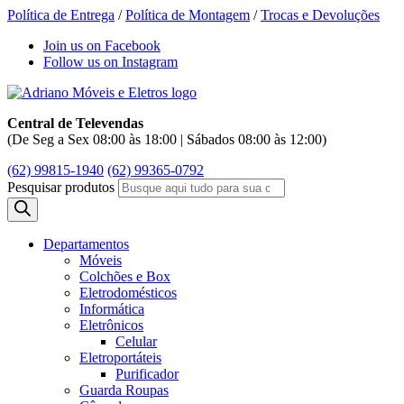
Política de Entrega
/
Política de Montagem
/
Trocas e Devoluções
Join us on Facebook
Follow us on Instagram
Central de Televendas
(De Seg a Sex 08:00 às 18:00 | Sábados 08:00 às 12:00)
(62) 99815-1940
(62) 99365-0792
Pesquisar produtos
Departamentos
Móveis
Colchões e Box
Eletrodomésticos
Informática
Eletrônicos
Celular
Eletroportáteis
Purificador
Guarda Roupas