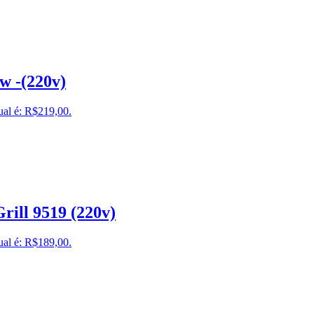
w -(220v)
ual é: R$219,00.
rill 9519 (220v)
ual é: R$189,00.