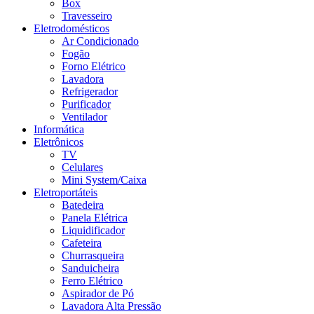
Box
Travesseiro
Eletrodomésticos
Ar Condicionado
Fogão
Forno Elétrico
Lavadora
Refrigerador
Purificador
Ventilador
Informática
Eletrônicos
TV
Celulares
Mini System/Caixa
Eletroportáteis
Batedeira
Panela Elétrica
Liquidificador
Cafeteira
Churrasqueira
Sanduicheira
Ferro Elétrico
Aspirador de Pó
Lavadora Alta Pressão