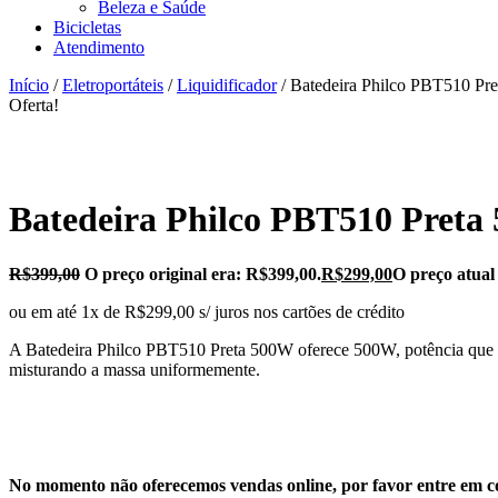
Beleza e Saúde
Bicicletas
Atendimento
Início
/
Eletroportáteis
/
Liquidificador
/ Batedeira Philco PBT510 Pr
Oferta!
Batedeira Philco PBT510 Preta
R$
399,00
O preço original era: R$399,00.
R$
299,00
O preço atual
ou em até 1x de R$299,00 s/ juros nos cartões de crédito
A Batedeira Philco PBT510 Preta 500W oferece 500W, potência que te l
misturando a massa uniformemente.
No momento não oferecemos vendas online, por favor entre em co