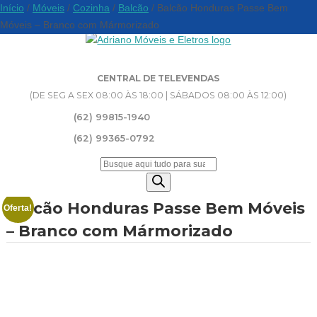
Início
/
Móveis
/
Cozinha
/
Balcão
/ Balcão Honduras Passe Bem
Móveis – Branco com Mármorizado
CENTRAL DE TELEVENDAS
(DE SEG A SEX 08:00 ÀS 18:00 | SÁBADOS 08:00 ÀS 12:00)
(62) 99815-1940
(62) 99365-0792
Pesquisar
produtos
Balcão Honduras Passe Bem Móveis
Oferta!
– Branco com Mármorizado