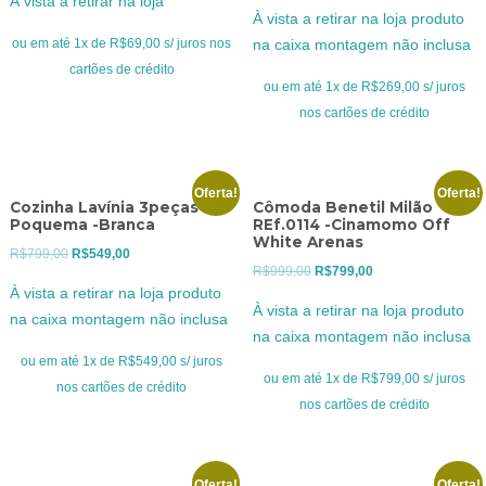
À vista a retirar na loja
preço
preço
original
atual
À vista a retirar na loja produto
original
atual
era:
é:
ou em até 1x de R$69,00 s/ juros nos
na caixa montagem não inclusa
era:
é:
R$89,00.
R$69,00.
cartões de crédito
R$369,00.
R$269,00.
ou em até 1x de R$269,00 s/ juros
nos cartões de crédito
Oferta!
Oferta!
Cozinha Lavínia 3peças
Cômoda Benetil Milão
Poquema -Branca
REf.0114 -Cinamomo Off
White Arenas
O
O
R$
799,00
R$
549,00
O
O
R$
999,00
R$
799,00
preço
preço
À vista a retirar na loja produto
preço
preço
original
atual
À vista a retirar na loja produto
na caixa montagem não inclusa
original
atual
era:
é:
na caixa montagem não inclusa
era:
é:
R$799,00.
R$549,00.
ou em até 1x de R$549,00 s/ juros
R$999,00.
R$799,00.
ou em até 1x de R$799,00 s/ juros
nos cartões de crédito
nos cartões de crédito
Oferta!
Oferta!