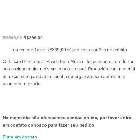
O
O
R$
599,00
R$
399,00
preço
preço
ou em até 1x de R$399,00 s/ juros nos cartões de crédito
original
atual
era:
é:
O Balcão Honduras – Passe Bem Móveis, foi pensado para deixar
R$599,00.
R$399,00.
sua cozinha muito mais arrumada e usual. Produzido com material
de excelente qualidade é ideal para organizar seu ambiente e
acomodar utensílio.
No momento não oferecemos vendas online, por favor entre
em contato conosco para fazer seu pedido
Entre em contato