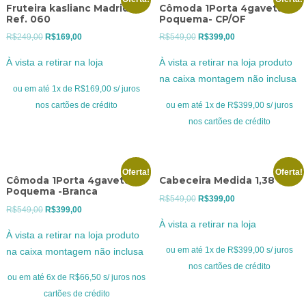
Fruteira kaslianc Madrid
Cômoda 1Porta 4gavetas
Ref. 060
Poquema- CP/OF
O
O
O
O
R$
249,00
R$
169,00
R$
549,00
R$
399,00
preço
preço
preço
preço
À vista a retirar na loja
À vista a retirar na loja produto
original
atual
original
atual
na caixa montagem não inclusa
era:
é:
era:
é:
ou em até 1x de R$169,00 s/ juros
R$249,00.
R$169,00.
R$549,00.
R$399,00.
nos cartões de crédito
ou em até 1x de R$399,00 s/ juros
nos cartões de crédito
Oferta!
Oferta!
Cômoda 1Porta 4gavetas
Cabeceira Medida 1,38
Poquema -Branca
O
O
R$
549,00
R$
399,00
O
O
R$
549,00
R$
399,00
preço
preço
À vista a retirar na loja
preço
preço
original
atual
À vista a retirar na loja produto
original
atual
era:
é:
ou em até 1x de R$399,00 s/ juros
na caixa montagem não inclusa
era:
é:
R$549,00.
R$399,00.
nos cartões de crédito
R$549,00.
R$399,00.
ou em até 6x de R$66,50 s/ juros nos
cartões de crédito