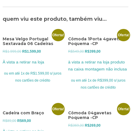
quem viu este produto, também viu...
Oferta!
Oferta!
Mesa Velgo Portugal
Cômoda 1Porta 4gavetas
Sextavada 06 Cadeiras
Poquema -CP
O
O
O
O
R$
1.999,00
R$
1.599,00
R$
549,00
R$
399,00
preço
preço
preço
preço
À vista a retirar na loja
à vista a retirar na loja produto
original
atual
original
atual
na caixa montagem não inclusa
era:
é:
era:
é:
ou em até 1x de R$1.599,00 s/ juros
R$1.999,00.
R$1.599,00.
R$549,00.
R$399,00.
nos cartões de crédito
ou em até 1x de R$399,00 s/ juros
nos cartões de crédito
Oferta!
Oferta!
Cadeira com Braço
Cômoda 04gavetas
Poquema -CP
O
O
R$
89,00
R$
69,00
O
O
R$
369,00
R$
269,00
preço
preço