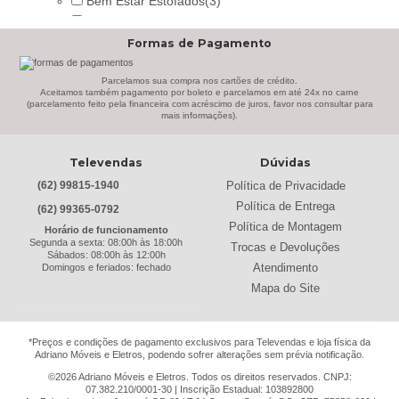
Bem Estar Estofados
(3)
Benetil
(18)
Formas de Pagamento
Bertolini
(2)
Best
(9)
Parcelamos sua compra nos cartões de crédito.
Black & Decker
(13)
Aceitamos também pagamento por boleto e parcelamos em até 24x no carne
(parcelamento feito pela financeira com acréscimo de juros, favor nos consultar para
Braslar
(6)
mais informações).
Brastemp
(20)
Britânia
(52)
Televendas
Dúvidas
cadence
(41)
Política de Privacidade
(62) 99815-1940
Cairu
(7)
Política de Entrega
(62) 99365-0792
Canaã Moveis
(0)
Política de Montagem
Horário de funcionamento
Canaã Móveis
(2)
Segunda a sexta: 08:00h às 18:00h
Trocas e Devoluções
Sábados: 08:00h às 12:00h
Carioca Móveis
(8)
Atendimento
Domingos e feriados: fechado
Cemaf
(1)
Mapa do Site
Chamalar
(6)
Chamalux
(3)
*Preços e condições de pagamento exclusivos para Televendas e loja física da
Clarice
(13)
Adriano Móveis e Eletros, podendo sofrer alterações sem prévia notificação.
clock
(1)
©2026 Adriano Móveis e Eletros. Todos os direitos reservados. CNPJ:
Colibri
(11)
07.382.210/0001-30 | Inscrição Estadual: 103892800