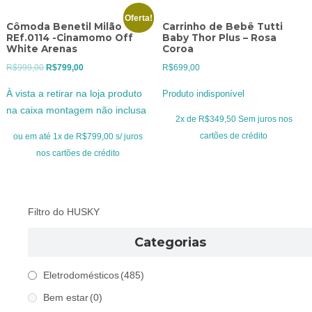
Oferta!
Cômoda Benetil Milão
Carrinho de Bebê Tutti
REf.0114 -Cinamomo Off
Baby Thor Plus – Rosa
White Arenas
Coroa
O
O
R$
999,00
R$
799,00
R$
699,00
preço
preço
À vista a retirar na loja produto
Produto indisponível
original
atual
na caixa montagem não inclusa
era:
é:
2x de
R$
349,50
Sem juros nos
R$999,00.
R$799,00.
cartões de crédito
ou em até 1x de R$799,00 s/ juros
nos cartões de crédito
Filtro do HUSKY
Categorias
Eletrodomésticos
(485)
Bem estar
(0)