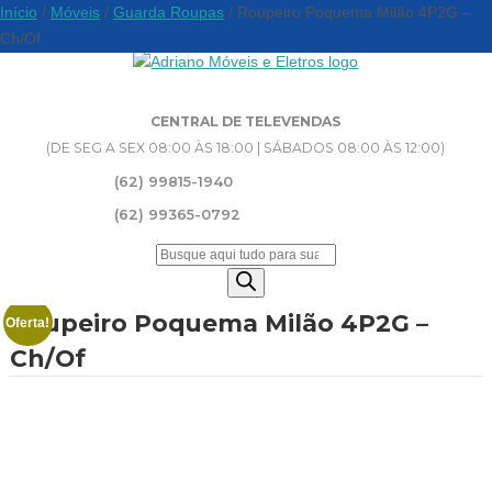
Início
/
Móveis
/
Guarda Roupas
/ Roupeiro Poquema Milão 4P2G –
Ch/Of
CENTRAL DE TELEVENDAS
(DE SEG A SEX 08:00 ÀS 18:00 | SÁBADOS 08:00 ÀS 12:00)
(62) 99815-1940
(62) 99365-0792
Pesquisar
produtos
Roupeiro Poquema Milão 4P2G –
Oferta!
Ch/Of