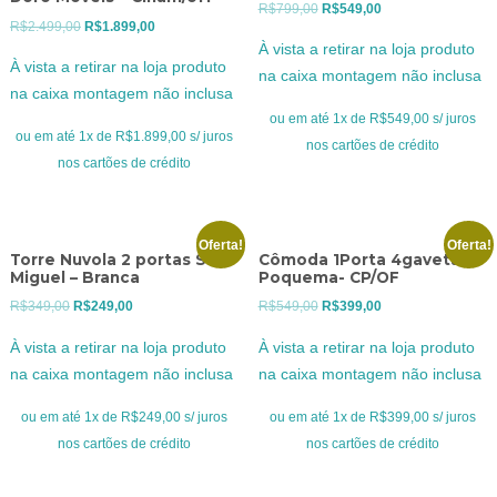
O
O
R$
799,00
R$
549,00
O
O
R$
2.499,00
R$
1.899,00
preço
preço
À vista a retirar na loja produto
preço
preço
original
atual
À vista a retirar na loja produto
na caixa montagem não inclusa
original
atual
era:
é:
na caixa montagem não inclusa
era:
é:
R$799,00.
R$549,00.
ou em até 1x de R$549,00 s/ juros
R$2.499,00.
R$1.899,00.
ou em até 1x de R$1.899,00 s/ juros
nos cartões de crédito
nos cartões de crédito
Oferta!
Oferta!
Torre Nuvola 2 portas São
Cômoda 1Porta 4gavetas
Miguel – Branca
Poquema- CP/OF
O
O
O
O
R$
349,00
R$
249,00
R$
549,00
R$
399,00
preço
preço
preço
preço
À vista a retirar na loja produto
À vista a retirar na loja produto
original
atual
original
atual
na caixa montagem não inclusa
na caixa montagem não inclusa
era:
é:
era:
é:
R$349,00.
R$249,00.
R$549,00.
R$399,00.
ou em até 1x de R$249,00 s/ juros
ou em até 1x de R$399,00 s/ juros
nos cartões de crédito
nos cartões de crédito