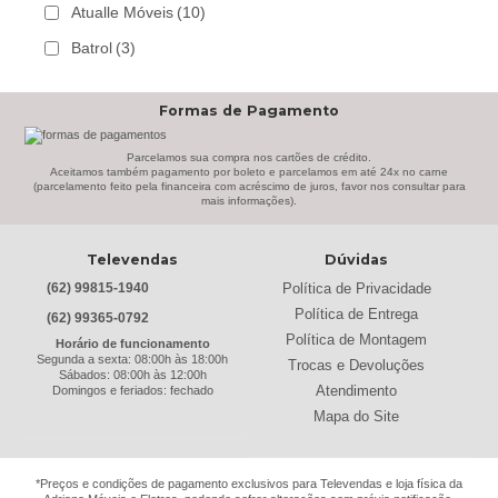
Atualle Móveis
(10)
Batrol
(3)
Bechara
(8)
Formas de Pagamento
Belaflex
(1)
Bem Estar Clima
(2)
Parcelamos sua compra nos cartões de crédito.
Aceitamos também pagamento por boleto e parcelamos em até 24x no carne
(parcelamento feito pela financeira com acréscimo de juros, favor nos consultar para
Bem Estar Estofados
(3)
mais informações).
Benetil
(18)
Televendas
Dúvidas
Bertolini
(2)
Política de Privacidade
(62) 99815-1940
Best
(9)
Política de Entrega
(62) 99365-0792
Black & Decker
(13)
Política de Montagem
Horário de funcionamento
Segunda a sexta: 08:00h às 18:00h
Trocas e Devoluções
Braslar
(6)
Sábados: 08:00h às 12:00h
Atendimento
Domingos e feriados: fechado
Brastemp
(20)
Mapa do Site
Britânia
(52)
cadence
(41)
*Preços e condições de pagamento exclusivos para Televendas e loja física da