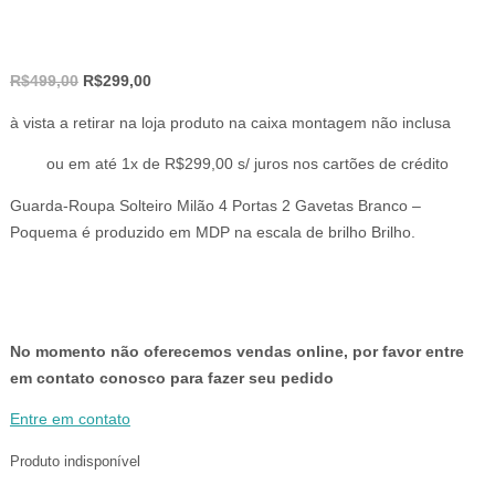
O
O
R$
499,00
R$
299,00
preço
preço
à vista a retirar na loja produto na caixa montagem não inclusa
original
atual
era:
é:
ou em até 1x de R$299,00 s/ juros nos cartões de crédito
R$499,00.
R$299,00.
Guarda-Roupa Solteiro Milão 4 Portas 2 Gavetas Branco –
Poquema é produzido em MDP na escala de brilho Brilho.
No momento não oferecemos vendas online, por favor entre
em contato conosco para fazer seu pedido
Entre em contato
Produto indisponível