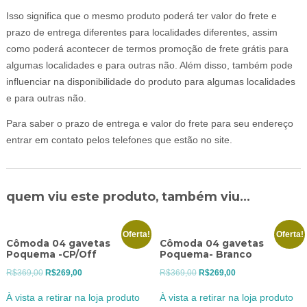
Isso significa que o mesmo produto poderá ter valor do frete e
prazo de entrega diferentes para localidades diferentes, assim
como poderá acontecer de termos promoção de frete grátis para
algumas localidades e para outras não. Além disso, também pode
influenciar na disponibilidade do produto para algumas localidades
e para outras não.
Para saber o prazo de entrega e valor do frete para seu endereço
entrar em contato pelos telefones que estão no site.
quem viu este produto, também viu...
Oferta!
Oferta!
Cômoda 04 gavetas
Cômoda 04 gavetas
Poquema -CP/Off
Poquema- Branco
O
O
O
O
R$
369,00
R$
269,00
R$
369,00
R$
269,00
preço
preço
preço
preço
À vista a retirar na loja produto
À vista a retirar na loja produto
original
atual
original
atual