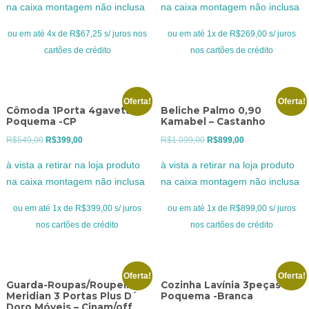
na caixa montagem não inclusa
na caixa montagem não inclusa
era:
é:
era:
é:
R$369,00.
R$269,00.
R$369,00.
R$269,00.
ou em até 4x de R$67,25 s/ juros nos
ou em até 1x de R$269,00 s/ juros
cartões de crédito
nos cartões de crédito
Oferta!
Oferta!
Cômoda 1Porta 4gavetas
Beliche Palmo 0,90
Poquema -CP
Kamabel – Castanho
O
O
O
O
R$
549,00
R$
399,00
R$
1.099,00
R$
899,00
preço
preço
preço
preço
à vista a retirar na loja produto
à vista a retirar na loja produto
original
atual
original
atual
na caixa montagem não inclusa
na caixa montagem não inclusa
era:
é:
era:
é:
R$549,00.
R$399,00.
R$1.099,00.
R$899,00.
ou em até 1x de R$399,00 s/ juros
ou em até 1x de R$899,00 s/ juros
nos cartões de crédito
nos cartões de crédito
Oferta!
Oferta!
Guarda-Roupas/Roupeiro
Cozinha Lavínia 3peças
Meridian 3 Portas Plus D´
Poquema -Branca
Doro Móveis – Cinam/off