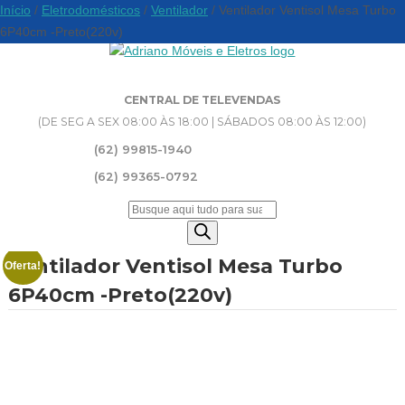
Início
/
Eletrodomésticos
/
Ventilador
/ Ventilador Ventisol Mesa Turbo
6P40cm -Preto(220v)
CENTRAL DE TELEVENDAS
(DE SEG A SEX 08:00 ÀS 18:00 | SÁBADOS 08:00 ÀS 12:00)
(62) 99815-1940
(62) 99365-0792
Pesquisar
produtos
Ventilador Ventisol Mesa Turbo
Oferta!
6P40cm -Preto(220v)