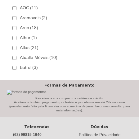
AOC
(11)
Aramoveis
(2)
Arno
(18)
Athor
(1)
Atlas
(21)
Atualle Móveis
(10)
Batrol
(3)
Bechara
(8)
Formas de Pagamento
Belaflex
(1)
Bem Estar Clima
(2)
Parcelamos sua compra nos cartões de crédito.
Aceitamos também pagamento por boleto e parcelamos em até 24x no carne
(parcelamento feito pela financeira com acréscimo de juros, favor nos consultar para
Bem Estar Estofados
(3)
mais informações).
Benetil
(18)
Televendas
Dúvidas
Bertolini
(2)
Política de Privacidade
(62) 99815-1940
Best
(9)