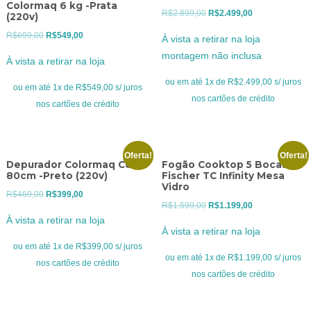
Colormaq 6 kg -Prata
O
O
R$
2.899,00
R$
2.499,00
(220v)
preço
preço
O
O
R$
699,00
R$
549,00
À vista a retirar na loja
original
atual
preço
preço
montagem não inclusa
À vista a retirar na loja
era:
é:
original
atual
R$2.899,00.
R$2.499,00.
ou em até 1x de R$2.499,00 s/ juros
era:
é:
ou em até 1x de R$549,00 s/ juros
nos cartões de crédito
R$699,00.
R$549,00.
nos cartões de crédito
Oferta!
Oferta!
Depurador Colormaq Cook
Fogão Cooktop 5 Bocas
80cm -Preto (220v)
Fischer TC Infinity Mesa
Vidro
O
O
R$
469,00
R$
399,00
O
O
R$
1.599,00
R$
1.199,00
preço
preço
À vista a retirar na loja
preço
preço
original
atual
À vista a retirar na loja
original
atual
era:
é:
ou em até 1x de R$399,00 s/ juros
era:
é:
ou em até 1x de R$1.199,00 s/ juros
R$469,00.
R$399,00.
nos cartões de crédito
R$1.599,00.
R$1.199,00.
nos cartões de crédito