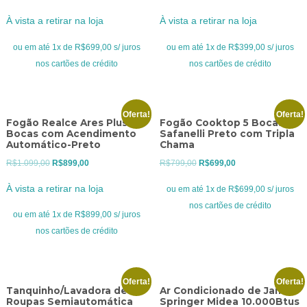
preço
preço
preço
preço
À vista a retirar na loja
À vista a retirar na loja
original
atual
original
atual
era:
é:
era:
é:
ou em até 1x de R$699,00 s/ juros
ou em até 1x de R$399,00 s/ juros
R$899,00.
R$699,00.
R$469,00.
R$399,00.
nos cartões de crédito
nos cartões de crédito
Oferta!
Oferta!
Fogão Realce Ares Plus 4
Fogão Cooktop 5 Bocas
Bocas com Acendimento
Safanelli Preto com Tripla
Automático-Preto
Chama
O
O
O
O
R$
1.099,00
R$
899,00
R$
799,00
R$
699,00
preço
preço
preço
preço
À vista a retirar na loja
ou em até 1x de R$699,00 s/ juros
original
atual
original
atual
nos cartões de crédito
era:
é:
era:
é:
ou em até 1x de R$899,00 s/ juros
R$1.099,00.
R$899,00.
R$799,00.
R$699,00.
nos cartões de crédito
Oferta!
Oferta!
Tanquinho/Lavadora de
Ar Condicionado de Janela
Roupas Semiautomática
Springer Midea 10.000Btus