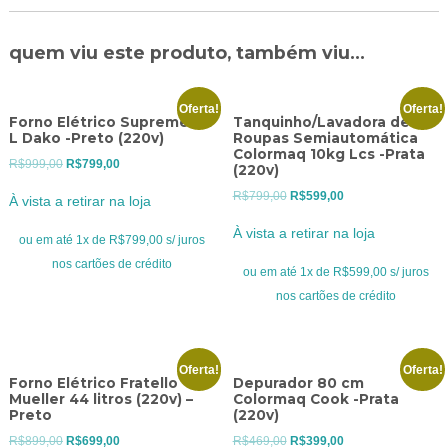
quem viu este produto, também viu...
Oferta!
Oferta!
Forno Elétrico Supreme 44
Tanquinho/Lavadora de
L Dako -Preto (220v)
Roupas Semiautomática
Colormaq 10kg Lcs -Prata
O
O
R$
999,00
R$
799,00
(220v)
preço
preço
O
O
R$
799,00
R$
599,00
À vista a retirar na loja
original
atual
preço
preço
À vista a retirar na loja
era:
é:
ou em até 1x de R$799,00 s/ juros
original
atual
R$999,00.
R$799,00.
nos cartões de crédito
era:
é:
ou em até 1x de R$599,00 s/ juros
R$799,00.
R$599,00.
nos cartões de crédito
Oferta!
Oferta!
Forno Elétrico Fratello
Depurador 80 cm
Mueller 44 litros (220v) –
Colormaq Cook -Prata
Preto
(220v)
O
O
O
O
R$
899,00
R$
699,00
R$
469,00
R$
399,00