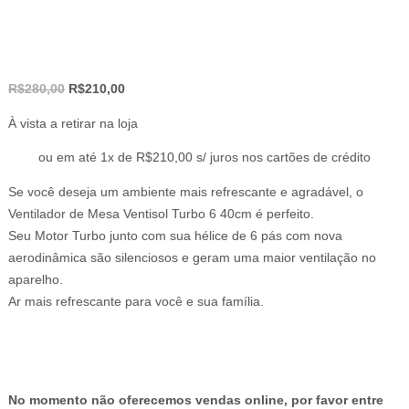
O
O
R$
280,00
R$
210,00
preço
preço
À vista a retirar na loja
original
atual
era:
é:
ou em até 1x de R$210,00 s/ juros nos cartões de crédito
R$280,00.
R$210,00.
Se você deseja um ambiente mais refrescante e agradável, o
Ventilador de Mesa Ventisol Turbo 6 40cm é perfeito.
Seu Motor Turbo junto com sua hélice de 6 pás com nova
aerodinâmica são silenciosos e geram uma maior ventilação no
aparelho.
Ar mais refrescante para você e sua família.
No momento não oferecemos vendas online, por favor entre