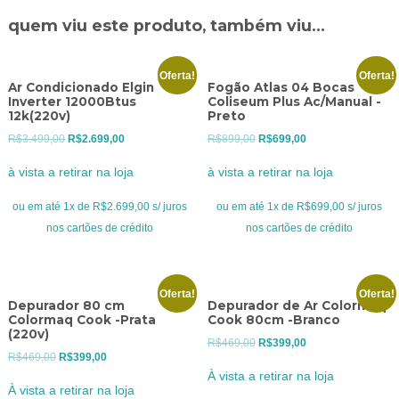
quem viu este produto, também viu...
Oferta!
Oferta!
Ar Condicionado Elgin
Fogão Atlas 04 Bocas
Inverter 12000Btus
Coliseum Plus Ac/Manual -
12k(220v)
Preto
O
O
O
O
R$
3.499,00
R$
2.699,00
R$
899,00
R$
699,00
preço
preço
preço
preço
à vista a retirar na loja
à vista a retirar na loja
original
atual
original
atual
era:
é:
era:
é:
ou em até 1x de R$2.699,00 s/ juros
ou em até 1x de R$699,00 s/ juros
R$3.499,00.
R$2.699,00.
R$899,00.
R$699,00.
nos cartões de crédito
nos cartões de crédito
Oferta!
Oferta!
Depurador 80 cm
Depurador de Ar Colormaq
Colormaq Cook -Prata
Cook 80cm -Branco
(220v)
O
O
R$
469,00
R$
399,00
O
O
R$
469,00
R$
399,00
preço
preço
À vista a retirar na loja
preço
preço
original
atual
À vista a retirar na loja
original
atual