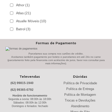
Athor
(1)
Atlas
(21)
Atualle Móveis
(10)
Batrol
(3)
Bechara
(8)
Formas de Pagamento
Belaflex
(1)
Bem Estar Clima
(2)
Parcelamos sua compra nos cartões de crédito.
Aceitamos também pagamento por boleto e parcelamos em até 24x no carne
(parcelamento feito pela financeira com acréscimo de juros, favor nos consultar para
Bem Estar Estofados
(3)
mais informações).
Benetil
(18)
Televendas
Dúvidas
Bertolini
(2)
Política de Privacidade
(62) 99815-1940
Best
(9)
Política de Entrega
(62) 99365-0792
Black & Decker
(13)
Política de Montagem
Horário de funcionamento
Segunda a sexta: 08:00h às 18:00h
Trocas e Devoluções
Braslar
(6)
Sábados: 08:00h às 12:00h
Atendimento
Domingos e feriados: fechado
Brastemp
(20)
Mapa do Site