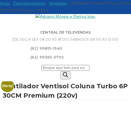
Início
/
Eletrodomésticos
/
Ventilador
/ Ventilador Ventisol Coluna Turbo
6P 30CM Premium (220v)
CENTRAL DE TELEVENDAS
(DE SEG A SEX 08:00 ÀS 18:00 | SÁBADOS 08:00 ÀS 12:00)
(62) 99815-1940
(62) 99365-0792
Pesquisar
produtos
Ventilador Ventisol Coluna Turbo 6P
Oferta!
30CM Premium (220v)