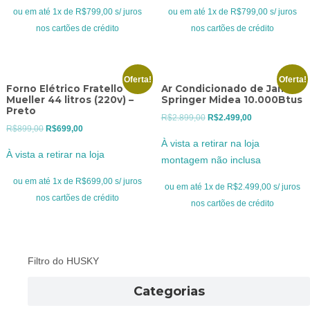
era:
é:
era:
é:
ou em até 1x de R$799,00 s/ juros
ou em até 1x de R$799,00 s/ juros
R$999,00.
R$799,00.
R$999,00.
R$799,00.
nos cartões de crédito
nos cartões de crédito
Oferta!
Oferta!
Forno Elétrico Fratello
Ar Condicionado de Janela
Mueller 44 litros (220v) –
Springer Midea 10.000Btus
Preto
O
O
R$
2.899,00
R$
2.499,00
O
O
R$
899,00
R$
699,00
preço
preço
À vista a retirar na loja
preço
preço
original
atual
À vista a retirar na loja
montagem não inclusa
original
atual
era:
é:
era:
é:
ou em até 1x de R$699,00 s/ juros
R$2.899,00.
R$2.499,00.
ou em até 1x de R$2.499,00 s/ juros
R$899,00.
R$699,00.
nos cartões de crédito
nos cartões de crédito
Filtro do HUSKY
Categorias