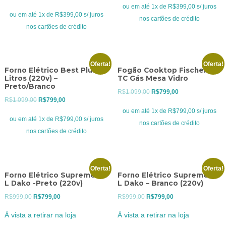
era:
é:
ou em até 1x de R$399,00 s/ juros
era:
é:
ou em até 1x de R$399,00 s/ juros
R$469,00.
R$399,00.
nos cartões de crédito
R$469,00.
R$399,00.
nos cartões de crédito
Oferta!
Oferta!
Forno Elétrico Best Plus 60
Fogão Cooktop Fischer 5Q
Litros (220v) –
TC Gás Mesa Vidro
Preto/Branco
O
O
R$
1.099,00
R$
799,00
O
O
R$
1.099,00
R$
799,00
preço
preço
ou em até 1x de R$799,00 s/ juros
preço
preço
original
atual
ou em até 1x de R$799,00 s/ juros
nos cartões de crédito
original
atual
era:
é:
nos cartões de crédito
era:
é:
R$1.099,00.
R$799,00.
R$1.099,00.
R$799,00.
Oferta!
Oferta!
Forno Elétrico Supreme 44
Forno Elétrico Supreme 44
L Dako -Preto (220v)
L Dako – Branco (220v)
O
O
O
O
R$
999,00
R$
799,00
R$
999,00
R$
799,00
preço
preço
preço
preço
À vista a retirar na loja
À vista a retirar na loja
original
atual
original
atual