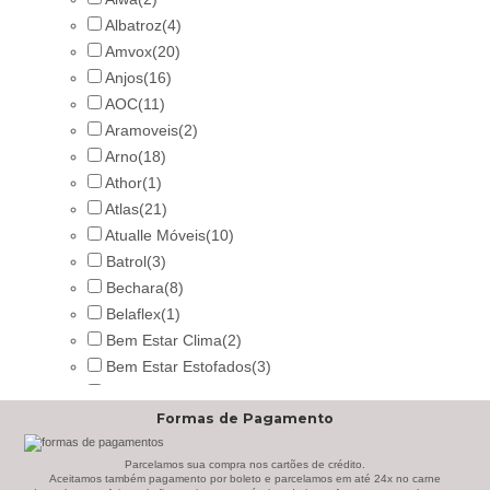
Albatroz
(4)
Amvox
(20)
Anjos
(16)
AOC
(11)
Aramoveis
(2)
Arno
(18)
Athor
(1)
Atlas
(21)
Atualle Móveis
(10)
Batrol
(3)
Bechara
(8)
Belaflex
(1)
Bem Estar Clima
(2)
Bem Estar Estofados
(3)
Benetil
(18)
Formas de Pagamento
Bertolini
(2)
Best
(9)
Parcelamos sua compra nos cartões de crédito.
Black & Decker
(13)
Aceitamos também pagamento por boleto e parcelamos em até 24x no carne