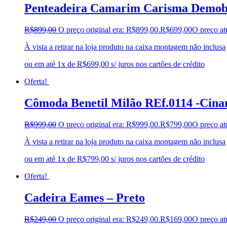
Penteadeira Camarim Carisma Demobi
R$
899,00
O preço original era: R$899,00.
R$
699,00
O preço at
À vista a retirar na loja produto na caixa montagem não inclusa
ou em até 1x de R$699,00 s/ juros nos cartões de crédito
Oferta!
Cômoda Benetil Milão REf.0114 -Cin
R$
999,00
O preço original era: R$999,00.
R$
799,00
O preço at
À vista a retirar na loja produto na caixa montagem não inclusa
ou em até 1x de R$799,00 s/ juros nos cartões de crédito
Oferta!
Cadeira Eames – Preto
R$
249,00
O preço original era: R$249,00.
R$
169,00
O preço at