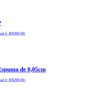
P
ual é: R$399,00.
 Espuma de 0,05cm
ual é: R$299,00.