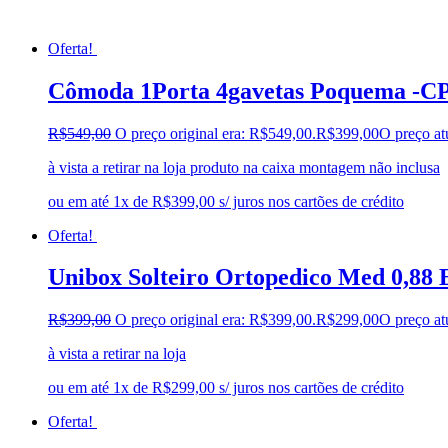
Oferta!
Cômoda 1Porta 4gavetas Poquema -C
R$
549,00
O preço original era: R$549,00.
R$
399,00
O preço at
à vista a retirar na loja produto na caixa montagem não inclusa
ou em até 1x de R$399,00 s/ juros nos cartões de crédito
Oferta!
Unibox Solteiro Ortopedico Med 0,88
R$
399,00
O preço original era: R$399,00.
R$
299,00
O preço at
à vista a retirar na loja
ou em até 1x de R$299,00 s/ juros nos cartões de crédito
Oferta!