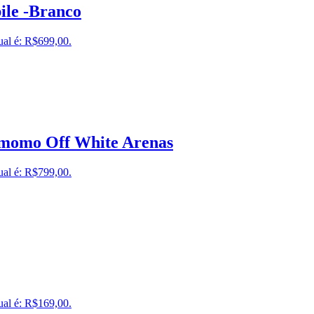
le -Branco
ual é: R$699,00.
amomo Off White Arenas
ual é: R$799,00.
ual é: R$169,00.