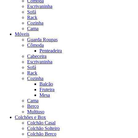
Cômoda
Escrivaninha
Sofá
Rack
Cozinha
Cama
Móveis
Guarda Roupas
Cômoda
Penteadeira
Cabeceira
Escrivaninha
Sofá
Rack
Cozinha
Balcão
Fruteira
Mesa
Cama
Berço
Multiuso
Colchões e Box
Colchão Casal
Colchão Solteiro
Colchão Berço