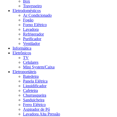
Box
Travesseiro
Eletrodomésticos
Ar Condicionado
Fogão
Forno Elétrico
Lavadora
Refrigerador
Purificador
Ventilador
Informática
Eletrônicos
TV
Celulares
Mini System/Caixa
Eletroportáteis
Batedeira
Panela Elétrica
Liquidificador
Cafeteira
Churrasqueira
Sanduicheira
Ferro Elétrico
Aspirador de Pó
Lavadora Alta Pressão