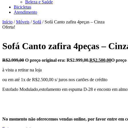
Beleza e Saúde
Bicicletas
Atendimento
Início
/
Móveis
/
Sofá
/ Sofá Canto zafira 4peças – Cinza
Oferta!
Sofá Canto zafira 4peças – Cinz
R$
2.999,00
O preço original era: R$2.999,00.
R$
2.500,00
O preço 
à vista a retirar na loja
ou em até 1x de R$2.500,00 s/ juros nos cartões de crédito
Estofado Modulado,estofamento em espuma D-28 e encosto em almofad
No momento não oferecemos vendas online, por favor entre em co