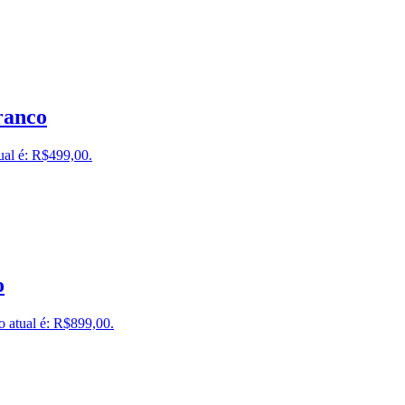
ranco
ual é: R$499,00.
o
o atual é: R$899,00.