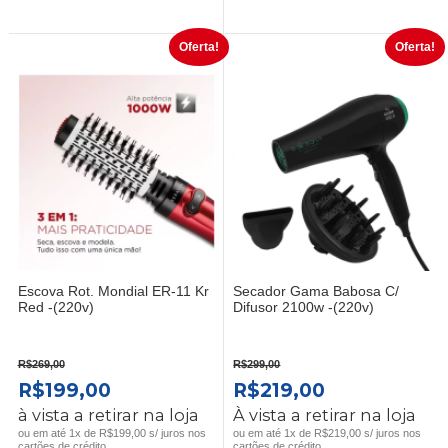
R$229,00.
R$159,00.
R$129,00.
R$89,00.
Oferta!
Oferta!
Escova Rot. Mondial ER-11 Kr
Secador Gama Babosa C/
Red -(220v)
Difusor 2100w -(220v)
R$
269,00
R$
299,00
O
O
O
O
R$
199,00
R$
219,00
PREÇO
PREÇO
PREÇO
PREÇO
à vista a retirar na loja
À vista a retirar na loja
ORIGINAL
ATUAL
ORIGINAL
ATUAL
ou em até 1x de R$199,00 s/ juros nos
ou em até 1x de R$219,00 s/ juros nos
cartões de crédito
cartões de crédito