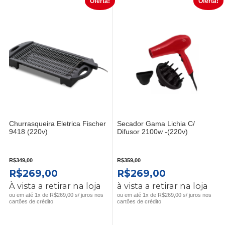
Oferta!
Oferta!
Churrasqueira Eletrica Fischer
Secador Gama Lichia C/
9418 (220v)
Difusor 2100w -(220v)
R$
349,00
R$
359,00
O
O
O
O
R$
269,00
R$
269,00
PREÇO
PREÇO
PREÇO
PREÇO
À vista a retirar na loja
à vista a retirar na loja
ORIGINAL
ATUAL
ORIGINAL
ATUAL
ou em até 1x de R$269,00 s/ juros nos
ou em até 1x de R$269,00 s/ juros nos
cartões de crédito
cartões de crédito
ERA:
É:
ERA:
É:
R$349,00.
R$269,00.
R$359,00.
R$269,00.