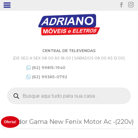
CENTRAL DE TELEVENDAS
(DE SEG A SEX 08:00 ÀS 18:00 | SÁBADOS 08:00 ÀS 12:00)
(62) 99815-1940
(62) 99365-0792
Pesquisar
produtos
Secador Gama New Fenix Motor Ac -(220v)
Oferta!