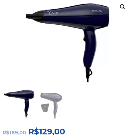
O
O
R$
129,00
R$
189,00