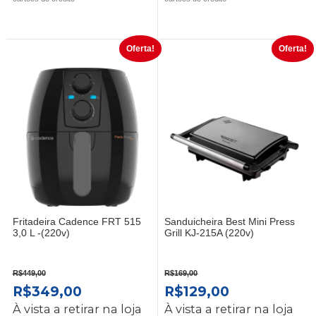
ERA:
É:
ERA:
É:
R$269,00.
R$199,00.
R$299,00.
R$219,00.
Oferta!
Oferta!
Fritadeira Cadence FRT 515
Sanduicheira Best Mini Press
3,0 L -(220v)
Grill KJ-215A (220v)
R$
449,00
R$
169,00
O
O
O
O
R$
349,00
R$
129,00
PREÇO
PREÇO
PREÇO
PREÇO
À vista a retirar na loja
À vista a retirar na loja