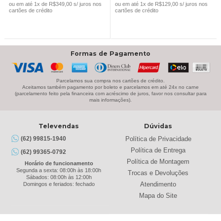
ORIGINAL
ATUAL
ORIGINAL
ATUAL
ou em até 1x de R$349,00 s/ juros nos
ou em até 1x de R$129,00 s/ juros nos
cartões de crédito
cartões de crédito
ERA:
É:
ERA:
É:
R$449,00.
R$349,00.
R$169,00.
R$129,00.
Formas de Pagamento
Parcelamos sua compra nos cartões de crédito.
Aceitamos também pagamento por boleto e parcelamos em até 24x no carne
(parcelamento feito pela financeira com acréscimo de juros, favor nos consultar para
mais informações).
Televendas
Dúvidas
Política de Privacidade
(62) 99815-1940
Política de Entrega
(62) 99365-0792
Política de Montagem
Horário de funcionamento
Segunda a sexta: 08:00h às 18:00h
Trocas e Devoluções
Sábados: 08:00h às 12:00h
Atendimento
Domingos e feriados: fechado
Mapa do Site