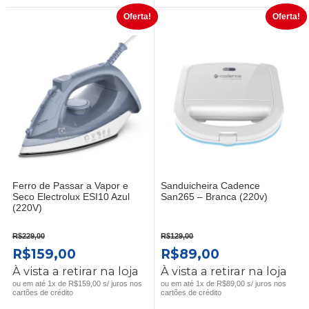
Oferta!
Oferta!
Ferro de Passar a Vapor e
Sanduicheira Cadence
Seco Electrolux ESI10 Azul
San265 – Branca (220v)
(220V)
R$
229,00
R$
129,00
O
O
O
O
R$
159,00
R$
89,00
PREÇO
PREÇO
PREÇO
PREÇO
À vista a retirar na loja
À vista a retirar na loja
ORIGINAL
ATUAL
ORIGINAL
ATUAL
ou em até 1x de R$159,00 s/ juros nos
ou em até 1x de R$89,00 s/ juros nos
cartões de crédito
cartões de crédito
ERA:
É:
ERA:
É: