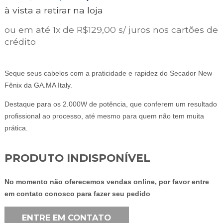
PREÇO
PREÇO
à vista a retirar na loja
ORIGINAL
ATUAL
ERA:
É:
ou em até 1x de R$129,00 s/ juros nos cartões de
R$189,00.
R$129,00.
crédito
Seque seus cabelos com a praticidade e rapidez do Secador New
Fênix da GA.MA Italy.
Destaque para os 2.000W de potência, que conferem um resultado
profissional ao processo, até mesmo para quem não tem muita
prática.
PRODUTO INDISPONÍVEL
No momento não oferecemos vendas online, por favor entre
em contato conosco para fazer seu pedido
ENTRE EM CONTATO