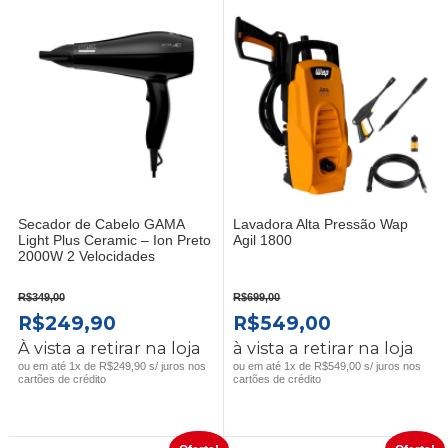
Secador de Cabelo GAMA
Lavadora Alta Pressão Wap
Light Plus Ceramic – Ion Preto
Agil 1800
2000W 2 Velocidades
R$
349,00
R$
699,00
O
O
O
O
R$
249,90
R$
549,00
PREÇO
PREÇO
PREÇO
PREÇO
À vista a retirar na loja
à vista a retirar na loja
ORIGINAL
ATUAL
ORIGINAL
ATUAL
ou em até 1x de R$249,90 s/ juros nos
ou em até 1x de R$549,00 s/ juros nos
cartões de crédito
cartões de crédito
ERA:
É:
ERA:
É:
R$349,00.
R$249,90.
R$699,00.
R$549,00.