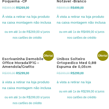
Poquema -CP
Notável -Branco
O
O
O
O
R$
369,00
R$
269,00
R$
699,00
R$
499,00
preço
preço
preço
preço
À vista a retirar na loja produto
À vista a retirar na loja produto
original
atual
original
atual
na caixa montagem não inclusa
na caixa montagem não inclusa
era:
é:
era:
é:
R$369,00.
R$269,00.
R$699,00.
R$499,00.
ou em até 1x de R$269,00 s/ juros
ou em até 1x de R$499,00 s/ juros
nos cartões de crédito
nos cartões de crédito
Oferta!
Oferta!
Escrivaninha Demobile
Unibox Solteiro
Office Morada1P1G –
Ortopedico Med 0,88
Amendola/Grafito
Espuma de 0,05cm
O
O
O
O
R$
399,00
R$
299,00
R$
399,00
R$
299,00
preço
preço
preço
preço
à vista a retirar na loja produto
à vista a retirar na loja
original
atual
original
atual
na caixa montagem não inclusa
era:
é:
era:
é:
ou em até 1x de R$299,00 s/ juros
R$399,00.
R$299,00.
R$399,00.
R$299,00.
ou em até 1x de R$299,00 s/ juros
nos cartões de crédito
nos cartões de crédito