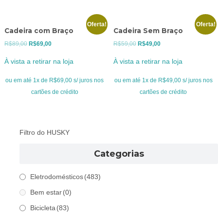
Oferta!
Oferta!
Cadeira com Braço
Cadeira Sem Braço
O
O
O
O
R$
89,00
R$
69,00
R$
59,00
R$
49,00
preço
preço
preço
preço
À vista a retirar na loja
À vista a retirar na loja
original
atual
original
atual
era:
é:
era:
é:
ou em até 1x de R$69,00 s/ juros nos
ou em até 1x de R$49,00 s/ juros nos
R$89,00.
R$69,00.
R$59,00.
R$49,00.
cartões de crédito
cartões de crédito
Filtro do HUSKY
Categorias
Eletrodomésticos
(483)
Bem estar
(0)
Bicicleta
(83)