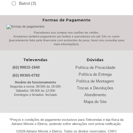
Batrol
(3)
Bechara
(8)
Formas de Pagamento
Belaflex
(1)
Bem Estar Clima
(2)
Parcelamos sua compra nos cartões de crédito.
Aceitamos também pagamento por boleto e parcelamos em até 24x no carne
(parcelamento feito pela financeira com acréscimo de juros, favor nos consultar para
Bem Estar Estofados
(3)
mais informações).
Benetil
(18)
Televendas
Dúvidas
Bertolini
(2)
Política de Privacidade
(62) 99815-1940
Best
(9)
Política de Entrega
(62) 99365-0792
Black & Decker
(13)
Política de Montagem
Horário de funcionamento
Segunda a sexta: 08:00h às 18:00h
Trocas e Devoluções
Braslar
(6)
Sábados: 08:00h às 12:00h
Atendimento
Domingos e feriados: fechado
Brastemp
(20)
Mapa do Site
Britânia
(52)
cadence
(41)
*Preços e condições de pagamento exclusivos para Televendas e loja física da
Adriano Móveis e Eletros, podendo sofrer alterações sem prévia notificação.
Cairu
(7)
©2026 Adriano Móveis e Eletros. Todos os direitos reservados. CNPJ: