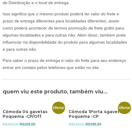
de Distribuição e o local de entrega.
Isso significa que o mesmo produto poderá ter valor do frete e
prazo de entrega diferentes para localidades diferentes, assim
como poderá acontecer de termos promoção de frete grátis para
algumas localidades e para outras não. Além disso, também pode
influenciar na disponibilidade do produto para algumas localidades
e para outras não.
Para saber o prazo de entrega e valor do frete para seu endereço
entrar em contato pelos telefones que estão no site.
quem viu este produto, também viu...
Oferta!
Oferta!
Cômoda 04 gavetas
Cômoda 1Porta 4gavetas
Poquema -CP/Off
Poquema -CP
O
O
O
O
R$
369,00
R$
269,00
R$
549,00
R$
399,00
preço
preço
preço
preço