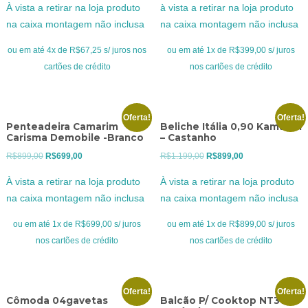
À vista a retirar na loja produto
à vista a retirar na loja produto
original
atual
original
atual
na caixa montagem não inclusa
na caixa montagem não inclusa
era:
é:
era:
é:
R$369,00.
R$269,00.
R$549,00.
R$399,00.
ou em até 4x de R$67,25 s/ juros nos
ou em até 1x de R$399,00 s/ juros
cartões de crédito
nos cartões de crédito
Oferta!
Oferta!
Penteadeira Camarim
Beliche Itália 0,90 Kamabel
Carisma Demobile -Branco
– Castanho
O
O
O
O
R$
899,00
R$
699,00
R$
1.199,00
R$
899,00
preço
preço
preço
preço
À vista a retirar na loja produto
À vista a retirar na loja produto
original
atual
original
atual
na caixa montagem não inclusa
na caixa montagem não inclusa
era:
é:
era:
é:
R$899,00.
R$699,00.
R$1.199,00.
R$899,00.
ou em até 1x de R$699,00 s/ juros
ou em até 1x de R$899,00 s/ juros
nos cartões de crédito
nos cartões de crédito
Oferta!
Oferta!
Cômoda 04gavetas
Balcão P/ Cooktop NT3050