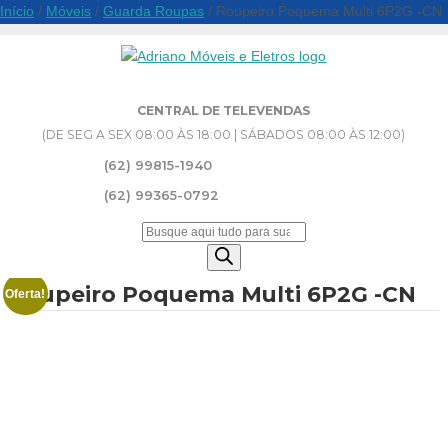
Início
/
Móveis
/
Guarda Roupas
/ Roupeiro Poquema Multi 6P2G -CN
CENTRAL DE TELEVENDAS
(DE SEG A SEX 08:00 ÀS 18:00 | SÁBADOS 08:00 ÀS 12:00)
(62) 99815-1940
(62) 99365-0792
Pesquisar
produtos
Roupeiro Poquema Multi 6P2G -CN
Oferta!