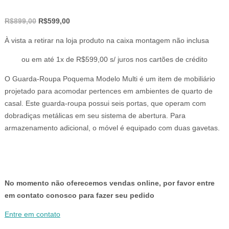
O
O
R$
899,00
R$
599,00
preço
preço
À vista a retirar na loja produto na caixa montagem não inclusa
original
atual
era:
é:
ou em até 1x de R$599,00 s/ juros nos cartões de crédito
R$899,00.
R$599,00.
O Guarda-Roupa Poquema Modelo Multi é um item de mobiliário
projetado para acomodar pertences em ambientes de quarto de
casal. Este guarda-roupa possui seis portas, que operam com
dobradiças metálicas em seu sistema de abertura. Para
armazenamento adicional, o móvel é equipado com duas gavetas.
No momento não oferecemos vendas online, por favor entre
em contato conosco para fazer seu pedido
Entre em contato