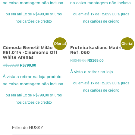
na caixa montagem não inclusa
na caixa montagem não inclusa
era:
é:
era:
é:
R$699,00.
R$499,00.
R$1.099,00.
R$899,00.
ou em até 1x de R$499,00 s/ juros
ou em até 1x de R$899,00 s/ juros
nos cartões de crédito
nos cartões de crédito
Oferta!
Oferta!
Cômoda Benetil Milão
Fruteira kaslianc Madrid
REf.0114 -Cinamomo Off
Ref. 060
White Arenas
O
O
R$
249,00
R$
169,00
O
O
R$
999,00
R$
799,00
preço
preço
À vista a retirar na loja
preço
preço
original
atual
À vista a retirar na loja produto
original
atual
era:
é:
ou em até 1x de R$169,00 s/ juros
na caixa montagem não inclusa
era:
é:
R$249,00.
R$169,00.
nos cartões de crédito
R$999,00.
R$799,00.
ou em até 1x de R$799,00 s/ juros
nos cartões de crédito
Filtro do HUSKY