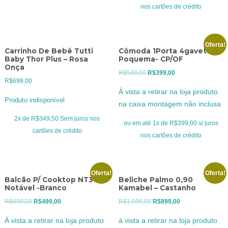
nos cartões de crédito
Oferta!
Carrinho De Bebê Tutti
Cômoda 1Porta 4gavetas
Baby Thor Plus – Rosa
Poquema- CP/OF
Onça
O
O
R$
549,00
R$
399,00
R$
699,00
preço
preço
À vista a retirar na loja produto
original
atual
Produto indisponível
na caixa montagem não inclusa
era:
é:
2x de
R$
349,50
Sem juros nos
R$549,00.
R$399,00.
ou em até 1x de R$399,00 s/ juros
cartões de crédito
nos cartões de crédito
Oferta!
Oferta!
Balcão P/ Cooktop NT3050
Beliche Palmo 0,90
Notável -Branco
Kamabel – Castanho
O
O
O
O
R$
699,00
R$
499,00
R$
1.099,00
R$
899,00
preço
preço
preço
preço
À vista a retirar na loja produto
à vista a retirar na loja produto
original
atual
original
atual