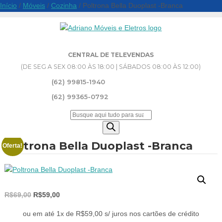
Início
/
Móveis
/
Cozinha
/ Poltrona Bella Duoplast -Branca
CENTRAL DE TELEVENDAS
(DE SEG A SEX 08:00 ÀS 18:00 | SÁBADOS 08:00 ÀS 12:00)
(62) 99815-1940
(62) 99365-0792
Pesquisar
produtos
Poltrona Bella Duoplast -Branca
Oferta!
O
O
R$
69,00
R$
59,00
preço
preço
ou em até 1x de R$59,00 s/ juros nos cartões de crédito
original
atual