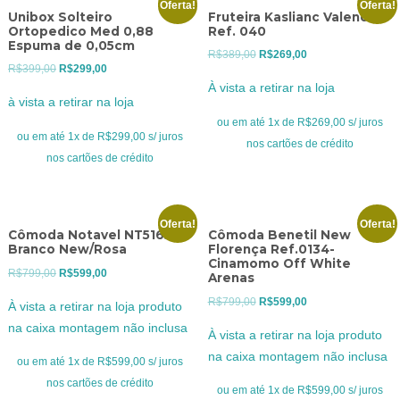
Oferta!
Oferta!
Unibox Solteiro
Fruteira Kaslianc Valencia
Ortopedico Med 0,88
Ref. 040
Espuma de 0,05cm
O
O
R$
389,00
R$
269,00
O
O
R$
399,00
R$
299,00
preço
preço
À vista a retirar na loja
preço
preço
original
atual
à vista a retirar na loja
original
atual
era:
é:
ou em até 1x de R$269,00 s/ juros
era:
é:
ou em até 1x de R$299,00 s/ juros
R$389,00.
R$269,00.
nos cartões de crédito
R$399,00.
R$299,00.
nos cartões de crédito
Oferta!
Oferta!
Cômoda Notavel NT5165 –
Cômoda Benetil New
Branco New/Rosa
Florença Ref.0134-
Cinamomo Off White
O
O
R$
799,00
R$
599,00
Arenas
preço
preço
O
O
R$
799,00
R$
599,00
À vista a retirar na loja produto
original
atual
preço
preço
na caixa montagem não inclusa
À vista a retirar na loja produto
era:
é:
original
atual
na caixa montagem não inclusa
R$799,00.
R$599,00.
ou em até 1x de R$599,00 s/ juros
era:
é:
nos cartões de crédito
R$799,00.
R$599,00.
ou em até 1x de R$599,00 s/ juros