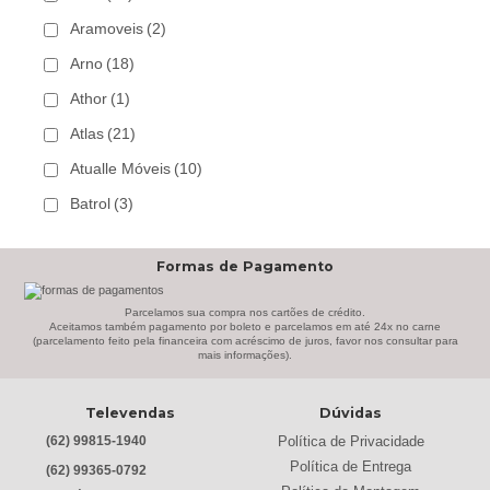
Aramoveis
(2)
Arno
(18)
Athor
(1)
Atlas
(21)
Atualle Móveis
(10)
Batrol
(3)
Bechara
(8)
Formas de Pagamento
Belaflex
(1)
Bem Estar Clima
(2)
Parcelamos sua compra nos cartões de crédito.
Aceitamos também pagamento por boleto e parcelamos em até 24x no carne
(parcelamento feito pela financeira com acréscimo de juros, favor nos consultar para
Bem Estar Estofados
(3)
mais informações).
Benetil
(18)
Televendas
Dúvidas
Bertolini
(2)
Política de Privacidade
(62) 99815-1940
Best
(9)
Política de Entrega
(62) 99365-0792
Black & Decker
(13)