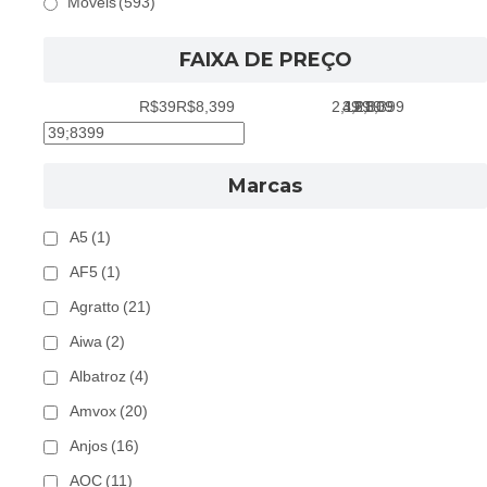
Móveis
(593)
FAIXA DE PREÇO
R$39
R$8,399
2,129
39
4,219
6,309
8,399
Marcas
A5
(1)
AF5
(1)
Agratto
(21)
Aiwa
(2)
Albatroz
(4)
Amvox
(20)
Anjos
(16)
AOC
(11)