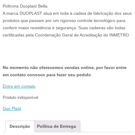
era:
é:
Poltrona Duoplast Bella.
R$69,00.
R$59,00.
A marca DUOPLAST atua em toda a cadeia de fabricação dos seus
produtos que passam por um rigoroso controle tecnológico para
conferir maior resistência e segurança. Suas cadeiras são todas
certificadas pela Coordenação Geral de Acreditação do INMETRO.
No momento não oferecemos vendas online, por favor entre
em contato conosco para fazer seu pedido
Entre em contato
Produto indisponível
Duo Plast
Descrição
Política de Entrega